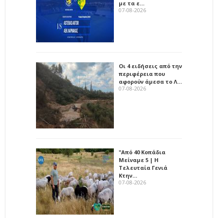
με τα ε…
07-08-2026
Οι 4 ειδήσεις από την
περιφέρεια που
αφορούν άμεσα το Λ…
07-08-2026
"Από 40 Κοπάδια
Μείναμε 5 | Η
Τελευταία Γενιά
Κτην…
07-08-2026