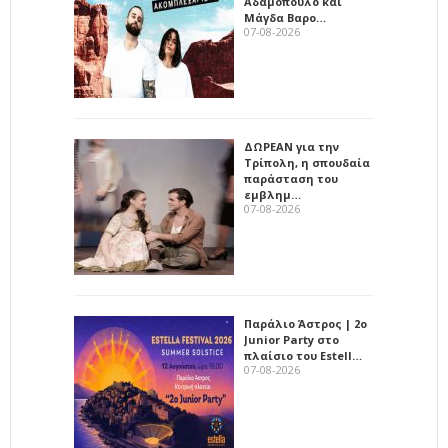
Αδαμόπουλο και
Μάγδα Βαρο…
07-08-2026
ΔΩΡΕΑΝ για την
Τρίπολη, η σπουδαία
παράσταση του
εμβλημ…
07-08-2026
Παράλιο Άστρος | 2ο
Junior Party στο
πλαίσιο του Estell…
07-08-2026