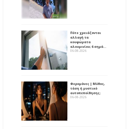
Πότε χρειάζονται
αλλαγή τα
κουφώματα
αλουμινίου; 6 σημά…
06-08-2026
Φερομόνες | Μύθος,
τάση ή μυστικό
αυτοπεποίθησης;
06-08-2026