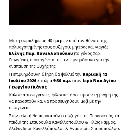
Με τη συμπλήρωση 40 ημερών από τον θάνατο της
πολυαγαπημένης τους συζύγου, μητέρας και γιαγιάς
Ελένης Παρ. Κανελλοπούλου
(το γένος Χαρ.
Γιαννάρα), η οικογένειά της τελεί μνημόσυνο για την
ανάπαυση της ψυχής της.
Η επιμνημόσυνη δέηση θα ψαλλεί την
Κυριακή 12
Ιουλίου 2026
και ώρα
9:30 π.μ.
στον
Ιερό Ναό Αγίου
Γεωργίου Πιάνας
.
Καλούνται συγγενείς, φίλοι και όσοι τιμούν τη μνήμη της
να παραστούν και να προσευχηθούν μαζί με την
οικογένεια.
Στην τελετή θα παραστούν ο σύζυγός της Παρασκευάς, τα
παιδιά της Σταυρούλα Κανελλοπούλου & Ηλίας Ράμμος,
Αλέξανδρος Κανελλόπουλος & Αναστασία Σπυροπούλου,