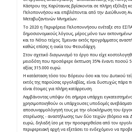
Κάστρου της Καρύταινας βρίσκονται σε πλήρη εξέλιξη κ
Πελοποννήσου και επιβλέπονται από την Διεύθυνση Α
Μεταβυζαντινών Μνημείων.
Το 2020 η Περιφέρεια Πελοποννήσου ενέταξε στο ΕΣΠΑ
δημοσιονομικούς λόγους, μέρος μόνο των εκπονημένων
και το Νότιο τείχος. Έμειναν εκτός προγράμματος αναστ
καθώς επίσης η οικία του Φεουδάρχη.
Στον σχετικό διαγωνισμό το έργο που είχε κοστολογηθ
μειοδότη που προσέφερε έκπτωση 35% έναντι ποσού 5
αξίας 315.000 ευρώ.
Η κατάσταση τόσο του Βόρειου όσο και του Δυτικού τεί
εκτός της παρούσας εργολαβίας, είναι δυστυχώς πάρα π
είναι έτοιμες για πλήρη κατάρρευση.
Λαμβάνοντας υπόψιν ότι σήμερα υπάρχει εγκατεστημέν
χρησιμοποιηθούν οι υπάρχουσες υποδομές ανεβάσματος
αποσυναρμολόγησή τους με την ολοκλήρωση του έργου 
στερέωσης - αναστήλωσης των δύο τειχών (Βόρειο και Δ
ευρώ, δηλαδή ίσο με την προσφερθείσα από τον εργ
περιφερειακή αρχή να εξετάσει το ενδεχόμενο να προβε