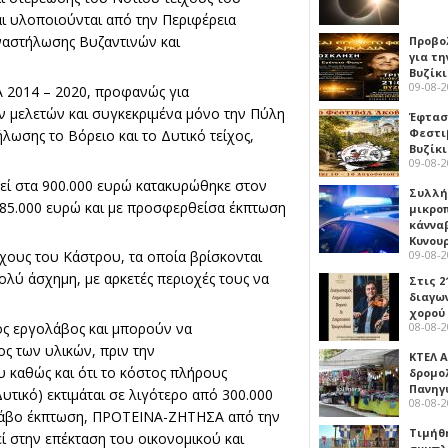
αι υλοποιούνται από την Περιφέρεια
ναστήλωσης Βυζαντινών και
Προβο
για τη
Βυζίκι
09-08-
 2014 – 2020, προφανώς για
 μελετών και συγκεκριμένα μόνο την Πύλη
Έφτασε
Φεστι
ήλωσης το Βόρειο και το Δυτικό τείχος,
Βυζίκ
09-08-
εί στα 900.000 ευρώ κατακυρώθηκε στον
Συλλή
85.000 ευρώ και με προσφερθείσα έκπτωση
μικρο
κάννα
Κυνου
09-08-
χους του Κάστρου, τα οποία βρίσκονται
ολύ άσχημη, με αρκετές περιοχές τους να
Στις 2
διαγω
χορού
ος εργολάβος και μπορούν να
08-08-
 των υλικών, πριν την
ΚΤΕΛ Α
καθώς και ότι το κόστος πλήρους
δρομολ
Πανηγ
υτικό) εκτιμάται σε λιγότερο από 300.000
08-08-
ολάβο έκπτωση, ΠΡΟΤΕΙΝΑ-ΖΗΤΗΣΑ από την
Τιμήθ
ί στην επέκταση του οικονομικού και