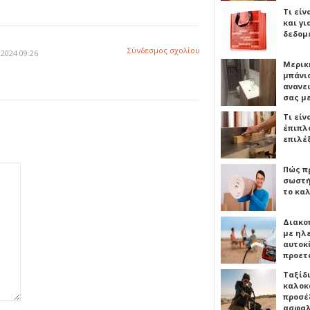
Τι είν
και γι
δεδομ
Σύνδεσμος σχολίου
2024 09:26
Μερικ
μπάνιο
ανανε
σας μ
Τι είν
έπιπλο
επιλέ
Πώς πρ
σωστή
το καλ
Διακο
με ηλ
αυτοκ
προετ
Ταξίδ
καλοκ
προσέξ
ασφαλ