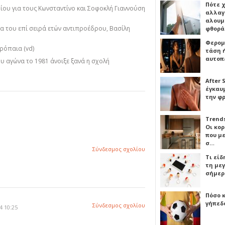
Πότε 
ίου για τους Κωνσταντίνο και Σοφοκλή Γιαννούση
αλλαγ
αλουμι
α του επί σειρά ετών αντιπροέδρου, Βασίλη
φθορ
Φερομ
ρόπαια (vd)
τάση 
αυτοπ
ου αγώνα το 1981 άνοιξε ξανά η σχολή
After 
έγκαυμ
την φ
Trends
Οι κο
που μ
σ…
Σύνδεσμος σχολίου
Τι είδ
τη με
σήμερ
Πόσο 
γήπεδο
Σύνδεσμος σχολίου
4 10:25