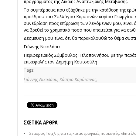
προγράμματος της Δίκαιης Αναπτυξιακής Μετάβασης.
Το συμπέρασμα που εξάχθηκε με την κατάθεση της ερώτ
προέδρου του Συλλόγου Καρυτινών κυρίου Γεωργίου 
συνεδρίαση προς επίρρωση των λεγόμενων μου, είναι ότ
να βρεθεί το χρηματικό ποσό που απαιτείται για να σωθ
Δέσμευση μου είναι ότι θα παρακολουθώ το θέμα συστ
Γιάννης Νικολάου
Περιφερειακός Σύμβουλος Πελοποννήσου με την παρά
επικεφαλής τον Δημήτρη Κουτσούλη
Tags:
Γιάννης Νικολάου,
Κάστρο Καρύταινας,
ΣΧΕΤΙΚΆ ΆΡΘΡΑ
Σταύρος Τσίχλης για τις καταστροφικές πυρκαγιές: «Επιτέλο