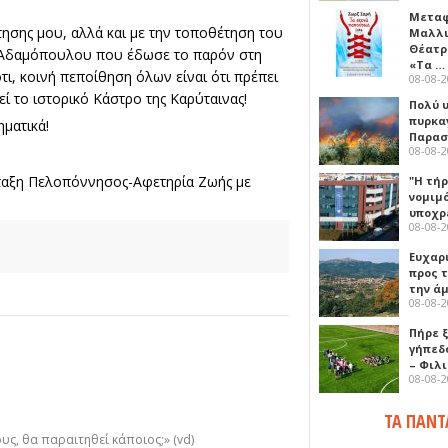
Μεταφ
ησης μου, αλλά και με την τοποθέτηση του
Μαλλι
Θέατρ
Αδαμόπουλου που έδωσε το παρόν στη
«Τα …
ι, κοινή πεποίθηση όλων είναι ότι πρέπει
08-08-
εί το ιστορικό Κάστρο της Καρύταινας!
Πολύ 
πυρκα
ηματικά!
Παρασκ
08-08-
ταξη Πελοπόννησος-Αφετηρία Ζωής με
"Η τή
νομιμ
υποχρ
08-08-
Ευχαρ
προς τ
την ά
08-08-
Πήρε 
γήπεδ
– Φιλ
08-08-
ΤΑ ΠΑΝΤ
υς, θα παραιτηθεί κάποιος;» (vd)