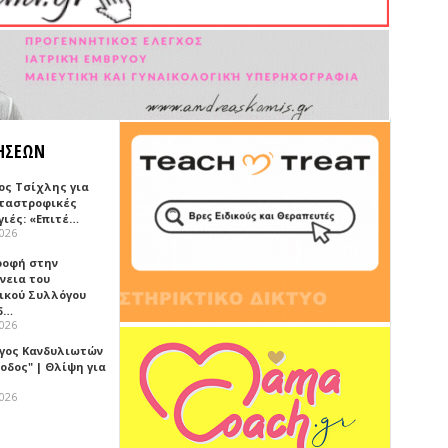
ΗΣΕΩΝ
ος Τσίχλης για
αταστροφικές
γιές: «Επιτέ…
2026
ροφή στην
νεια του
ικού Συλλόγου
δ…
2026
γος Κανδυλιωτών
οδος" | Θλίψη για
2026