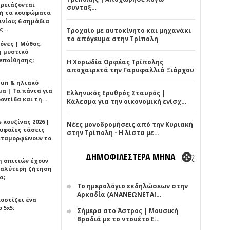
χρειάζονται
συνταξ…
ή τα κουφώματα
νίου; 6 σημάδια
άς…
Τροχαίο με αυτοκίνητο και μηχανάκι
το απόγευμα στην Τρίπολη
όνες | Μύθος,
ή μυστικό
εποίθησης;
Η Χορωδία Ορφέας Τρίπολης
αποχαιρετά την Γαρυφαλλιά Ξιάρχου
Sun & ηλιακό
α | Τα πάντα για
Ελληνικός Ερυθρός Σταυρός |
ροντίδα και τη…
Κάλεσμα για την οικονομική ενίσχ…
 κουζίνας 2026 |
Νέες μονοδρομήσεις από την Κυριακή
ρυφαίες τάσεις
στην Τρίπολη - Η λίστα με…
εταμορφώνουν το
ΔΗΜΟΦΙΛΕΣΤΕΡΑ ΜΗΝΑ
η σπιτιών έχουν
γαλύτερη ζήτηση
α;
Το ημερολόγιο εκδηλώσεων στην
Αρκαδία (ΑΝΑΝΕΩΝΕΤΑΙ…
κοστίζει ένα
 5x5;
Σήμερα στο Άστρος | Μουσική
Βραδιά με το ντουέτο Ε…