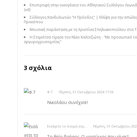
Επιστροφή στην οικογένεια του Αθλητικού Συλλόγου Λεωνιδ
(vd)
Σύλλογος Κανδυλιωτών "Η Πρόοδος" | Θλίψη για την απώλει
Προκόπου
Μουσική παράσταση με τη Χριστίνα Σπηλιακοπούλου στα Τ
Η Στεμνίτσα τίμησε τον Νίκο Καλτεζιώτη - "Με προσωπικό τ
αργυροχρυσοχοΐας"
3 σχόλια
Φ.Τ
Πέμπτη, 31 Οκτωβρίου 2024 17:36
Νικολάου συνέχισε!
Εισάγετε το όνομά σας...
Πέμπτη, 31 Οκτωβρίου 202
Το θείο βρέφος. Ο γορτύνιος που είναι?