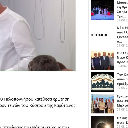
Μουσι
τη Χρι
Σπηλι
Τρό…
09-08-
Νέα θ
υπάλλ
ξενοδ
σ…
09-08-
Η Στε
Νίκο 
προσ
09-08-
Τον Ο
αγώνα
τρεξίμ
09-08-
Εγκαι
ίου Πελοποννήσου κατέθεσα ερώτηση
Πολιτ
των τειχών του Κάστρου της Καρύταινας
Μηλιά
09-08-
Ολική
στις 1
09-08-
ι στερέωσης του Νότιου τείχους του