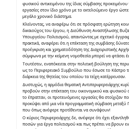
φυσικού αντικειμένου της ίδιας σύμβασης προκειμένου
εργασίες στον ίδιο χρόνο με το εκτελούμενο έργο ώστε 
μεγάλο χρονικό διάστημα.
Κλείνοντας, να αναφέρω ότι σε πρόσφατη ερώτηση κοιν
δικαιούχος του έργου, η Διεύθυνση Αναστήλωσης Βυζ
Υπουργείου Πολιτισμού, απαντώντας με σχετικό έγγραφ
πρακτικά, αναφέρει ότι η επέκταση της συμβάσης δύνατα
προέγκριση και χρηματοδότηση της Διαχειριστικής Αρχ
σύμφωνα με την κείμενη νομοθεσία μπορεί να φτάσει έ
Τουτέστιν, εναπόκειται στην πολιτική βούληση της περι
ως το Περιφερειακό Συμβούλιο που έσωσε το Κάστρο της
διάρκεια της θητείας του οποίου τα τείχη κατέρρευσαν.
Δυστυχώς, η αρμόδια θεματική Αντιπεριφερειάρχης κυρί
προβούν στην επέκταση του οικονομικού και φυσικού α
το έπρατταν, οι προτεινόμενες εργασίες θα στοίχιζαν π
προκύψει από μια νέα προγραμματική σύμβαση μεταξύ Π
που όπως ανέφερε προτίθενται να συνάψουν!
Ο κύριος Περιφερειάρχης δε, ανέφερε ότι έχει εξαντλη
ποσών για έργα πολιτισμού και πως πρέπει να βρουν εν