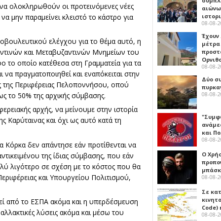
συμπλ
 να ολοκληρωθούν οι προτεινόμενες νέες
αιώνω
να μην παραμείνει κλειστό το κάστρο για
ιστορ
08-08-
Έχουν
οβουλευτικού ελέγχου για το θέμα αυτό, η
μέτρα 
αντινών και Μεταβυζαντινών Μνημείων του
προστ
Ορνιθ
ο το οποίο κατέθεσα στη Γραμματεία για τα
08-08-
ι να πραγματοποιηθεί και εναπόκειται στην
Δύο σ
ής της Περιφέρειας Πελοποννήσου, οπού
πυρκα
08-08-
ως το 50% της αρχικής σύμβασης.
φερειακής αρχής, να μείνουμε στην ιστορία
"Συμφ
 Καρύταινας και όχι ως αυτό κατά τη
ανάμε
και Π
08-08-
α Κόρκα δεν απάντησε εάν προτίθενται να
Ο Χρήσ
ντικειμένου της ίδιας σύμβασης, που εάν
προπο
ολύ λιγότερο σε σχέση με το κόστος που θα
μπάσκ
εριφέρειας και Υπουργείου Πολιτισμού,
08-08-
Σε κα
κινητ
θεί από το ΕΣΠΑ ακόμα και η υπερδέσμευση
Code) 
αλλακτικές λύσεις ακόμα και μέσω του
08-08-