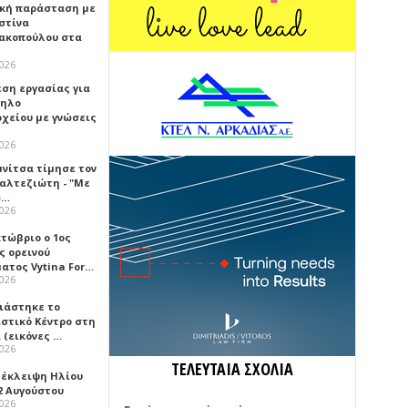
κή παράσταση με
στίνα
ακοπούλου στα
2026
έση εργασίας για
ηλο
οχείου με γνώσεις
2026
μνίτσα τίμησε τον
Καλτεζιώτη - "Με
ω…
2026
κτώβριο ο 1ος
ς ορεινού
ατος Vytina For…
2026
νιάστηκε το
ιστικό Κέντρο στη
 (εικόνες …
2026
ΤΕΛΕΥΤΑΙΑ ΣΧΟΛΙΑ
 έκλειψη Ηλίου
2 Αυγούστου
2026