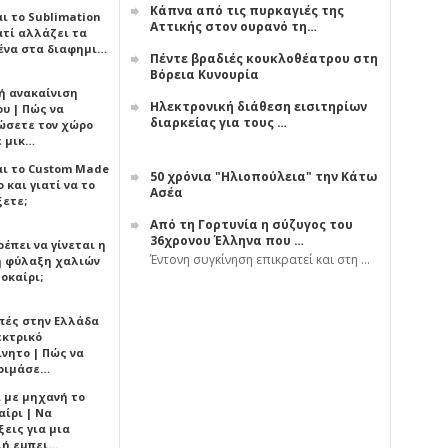
Κάπνα από τις πυρκαγιές της
αι το Sublimation
Αττικής στον ουρανό τη…
ατί αλλάζει τα
ένα στα διαφημι…
Πέντε βραδιές κουκλοθέατρου στη
Βόρεια Κυνουρία
ή ανακαίνιση
Ηλεκτρονική διάθεση εισιτηρίων
υ | Πώς να
διαρκείας για τους …
ώσετε τον χώρο
ε μικ…
αι το Custom Made
50 χρόνια "Ηλιοπούλεια" την Κάτω
 και γιατί να το
Ασέα
ξετε;
Από τη Γορτυνία η σύζυγος του
36χρονου Έλληνα που …
έπει να γίνεται η
Έντονη συγκίνηση επικρατεί και στη …
 φύλαξη χαλιών
οκαίρι;
πές στην Ελλάδα
εκτρικό
ίνητο | Πώς να
οιμάσε…
ι με μηχανή το
αίρι | Να
εις για μια
ή εμπει…