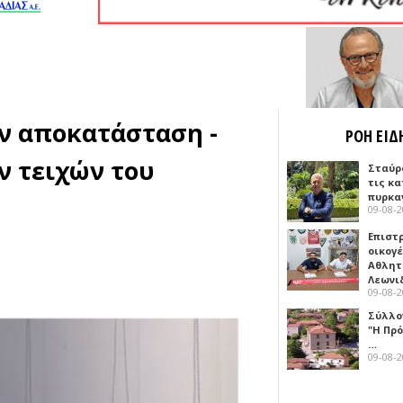
ην αποκατάσταση -
ΡΟΗ ΕΙΔ
ν τειχών του
Σταύρ
τις κ
πυρκα
09-08-
Επιστ
οικογέ
Αθλητ
Λεωνι
09-08-
Σύλλο
"Η Πρό
…
09-08-