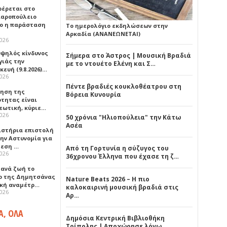
έρεται στο
αροπούλειο
ο η παράσταση
Το ημερολόγιο εκδηλώσεων στην
Αρκαδία (ΑΝΑΝΕΩΝΕΤΑΙ)
2026
υψηλός κίνδυνος
Σήμερα στο Άστρος | Μουσική Βραδιά
γιάς την
με το ντουέτο Ελένη και Σ…
ευή (9.8.2026)…
2026
Πέντε βραδιές κουκλοθέατρου στη
ρηση της
Βόρεια Κυνουρία
ότητας είναι
εωτική, κύριε…
2026
50 χρόνια "Ηλιοπούλεια" την Κάτω
Ασέα
ιστήρια επιστολή
ην Αστυνομία για
μεση …
Από τη Γορτυνία η σύζυγος του
2026
36χρονου Έλληνα που έχασε τη ζ…
ξανά ζωή το
ο της Δημητσάνας
Nature Beats 2026 – Η πιο
ική αναμέτρ…
καλοκαιρινή μουσική βραδιά στις
2026
Αρ…
Α, ΟΛΑ
Δημόσια Κεντρική Βιβλιοθήκη
Τρίπολης | Αποχώρησε λόγω