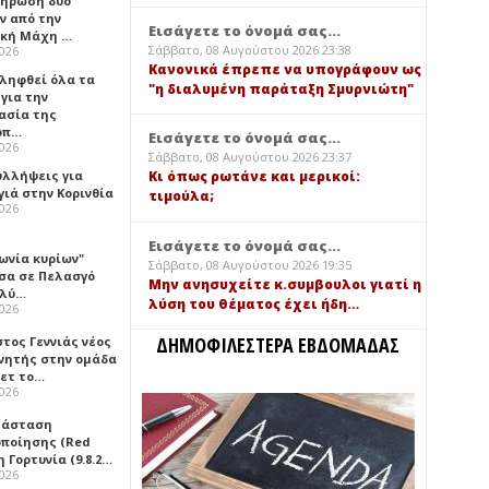
ήρωση δύο
ν από την
Εισάγετε το όνομά σας...
ική Μάχη …
Σάββατο, 08 Αυγούστου 2026 23:38
2026
Κανονικά έπρεπε να υπογράφουν ως
 ληφθεί όλα τα
"η διαλυμένη παράταξη Σμυρνιώτη"
για την
ασία της
οπ…
Εισάγετε το όνομά σας...
2026
Σάββατο, 08 Αυγούστου 2026 23:37
υλλήψεις για
Κι όπως ρωτάνε και μερικοί:
γιά στην Κορινθία
τιμούλα;
2026
Εισάγετε το όνομά σας...
ωνία κυρίων"
Σάββατο, 08 Αυγούστου 2026 19:35
σα σε Πελασγό
Μην ανησυχείτε κ.συμβουλοι γιατί η
ολύ…
λύση του θέματος έχει ήδη…
2026
ΔΗΜΟΦΙΛΕΣΤΕΡΑ ΕΒΔΟΜΑΔΑΣ
τος Γεννιάς νέος
νητής στην ομάδα
ετ το…
2026
τάσταση
οποίησης (Red
η Γορτυνία (9.8.2…
2026