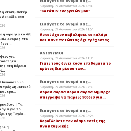
Εισάγετε το όνομά σας...
Κυριακή, 09 Αυγούστου 2026 12:40
"Κατόπιν ενεργειών μου"..........
λή ντοκιμαντέρ
ν Αρκαδία στο
Εισάγετε το όνομά σας...
2026
Κυριακή, 09 Αυγούστου 2026 11:51
 η ώρα για το 47ο
Αυτοί έχουν καβαλήσει το καλάμι
βάλ Άκοβας στο
και πάνε πετώντας όχι τρέχοντας…
ι Γορτ…
2026
ΑΝΩΝΥΜΟΙ
ψεις για
Κυριακή, 09 Αυγούστου 2026 11:31
ποσότητα
Γιατί τους δίνει τόσα επιδόματα το
βης στη Βόρεια
κράτος δια μέσου των…
ρί…
2026
Εισάγετε το όνομά σας...
1 Αυγούστου ο
νισμός δημοτικού
Κυριακή, 09 Αυγούστου 2026 07:30
 και τρα…
σορασ σορασ σορασ σορασ δημαρχε
2026
υπεγραψε να παρεις 900δισ για…
ρκαδίας | Τα
όγια για το
Εισάγετε το όνομά σας...
ύρι της Τεγέα…
Κυριακή, 09 Αυγούστου 2026 02:24
2026
Κοροϊδεύετε τον κόσμο εσείς της
Αναπτυξιακής
ηκε η