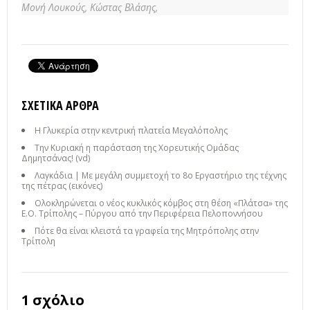
Μονή Λουκούς,
Κώστας Βλάσης,
ΣΧΕΤΙΚΆ ΆΡΘΡΑ
Η Γλυκερία στην κεντρική πλατεία Μεγαλόπολης
Την Κυριακή η παράσταση της Χορευτικής Ομάδας
Δημητσάνας! (vd)
Λαγκάδια | Με μεγάλη συμμετοχή το 8ο Εργαστήριο της τέχνης
της πέτρας (εικόνες)
Ολοκληρώνεται ο νέος κυκλικός κόμβος στη θέση «Πλάτσα» της
Ε.Ο. Τρίπολης – Πύργου από την Περιφέρεια Πελοποννήσου
Πότε θα είναι κλειστά τα γραφεία της Μητρόπολης στην
Τρίπολη
1 σχόλιο