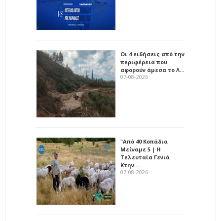
Οι 4 ειδήσεις από την
περιφέρεια που
αφορούν άμεσα το Λ…
07-08-2026
"Από 40 Κοπάδια
Μείναμε 5 | Η
Τελευταία Γενιά
Κτην…
07-08-2026