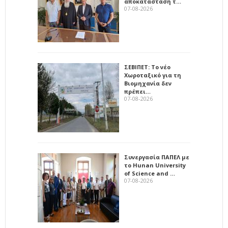
αποκατάσταση τ…
07-08-2026
ΣΕΒΙΠΕΤ: Το νέο
Χωροταξικό για τη
Βιομηχανία δεν
πρέπει…
07-08-2026
Συνεργασία ΠΑΠΕΛ με
το Hunan University
of Science and …
07-08-2026