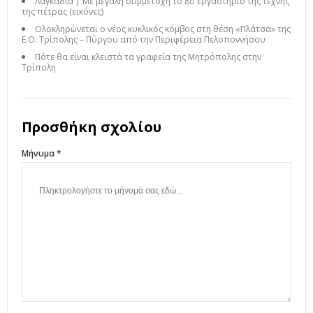
Λαγκάδια | Με μεγάλη συμμετοχή το 8ο Εργαστήριο της τέχνης
της πέτρας (εικόνες)
Ολοκληρώνεται ο νέος κυκλικός κόμβος στη θέση «Πλάτσα» της
Ε.Ο. Τρίπολης – Πύργου από την Περιφέρεια Πελοποννήσου
Πότε θα είναι κλειστά τα γραφεία της Μητρόπολης στην
Τρίπολη
Προσθήκη σχολίου
Μήνυμα *