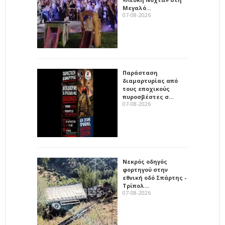
Μεγαλό…
07-08-2026
Παράσταση
διαμαρτυρίας από
τους εποχικούς
πυροσβέστες σ…
07-08-2026
Νεκρός οδηγός
φορτηγού στην
εθνική οδό Σπάρτης -
Τρίπολ…
07-08-2026