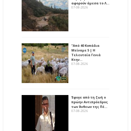
αφορούν άμεσα το Λ…
07-08-2026
"Από 40 Κοπάδια
Μείναμε 5 | Η
Τελευταία Γενιά
Κτην…
07-08-2026
Έφυγε από τη ζωή ο
πρώην Αντιπρόεδρος
των Άνθεων της Πέ…
07-08-2026