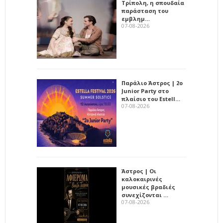
Τρίπολη, η σπουδαία
παράσταση του
εμβλημ…
07-08-2026
Παράλιο Άστρος | 2ο
Junior Party στο
πλαίσιο του Estell…
07-08-2026
Άστρος | Οι
καλοκαιρινές
μουσικές βραδιές
συνεχίζονται …
07-08-2026