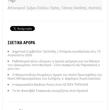
Tags:
Αστυνομικό Τμήμα Σταδίου Τεγέας,
Γιάννης Χασάπης,
Ληστείες,
ΣΧΕΤΙΚΆ ΆΡΘΡΑ
Δημοτικό Συμβούλιο Τρίπολης | Επόμενη συνεδρίαση στις 10
Αυγούστου 2026
Παθολογικά αίτια «δείχνει» η πρώτη εκτίμηση για τον θάνατο
του ηλικιωμένου στον Μυστρά – Στον ανακριτή την Παρασκευή ο
γιος του
Ο Μητροπολίτης Επιφάνιος τίμησε τον πολιό Πρωτοψάλτη του
Ναού Μεταμορφώσεως του Σωτήρος, κ. Δημήτριο Λυγιά (εικόνες)
Η Αμερικανίδα Madison Perez στον ΑΣΤΕΡΑ ΤΡΙΠΟΛΗΣ
Το 5ο Φεστιβάλ Τσακωνιάς συνεχίζεται στον Πραστό