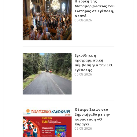
Η εορτή της
Μεταμορφώσεως του
Σωτήρος σε Τρίπολη,
Νεστά…
06-08-2026
Εγκρίθηκε η
προγραμματική
σύμβαση για την Ε.Ο.
Τρίπολης…
06-08-2026
Θέατρο Σκιών στο
Ξηροπήγαδο με την
παράσταση «Ο
Καραγκι…
06-08-2026