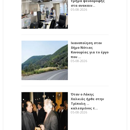
τμήμα ψευδοροφής
στα ανακαιν…
05-08-2026
Ικανοποίηση στον
δήμο Νότιας
Κυνουρίας για το έργο
που …
05-08-2026
Όταν ο Λάκης
Χαλκιάς ήρθε στην
Τρίπολη ...
καλεσμένος τ…
05-08-2026