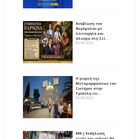
Αναβίωση του
Νερόμυλου με
λειτουργία και
άλεσμα στη Σίτ…
06-08-2026
Η γιορτή της
Μεταμορφώσεως του
Σωτήρος στην
Τρίπολη (ει…
06-08-2026
ΚΚΕ | Εκδήλωση
τιμής και μνήμης θα