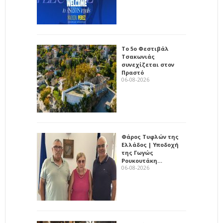
Το 5ο Φεστιβάλ
Τσακωνιάς
συνεχίζεται στον
Πραστό
06-08-2026
Φάρος Τυφλών της
Ελλάδος | Υποδοχή
της Γωγώς
Ρουκουτάκη…
06-08-2026