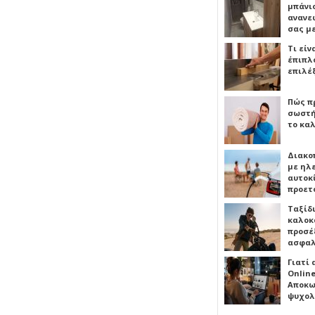
μπάνιο
ανανε
σας μ
Τι είν
έπιπλο
επιλέ
Πώς πρ
σωστή
το καλ
Διακο
με ηλ
αυτοκ
προετ
Ταξίδ
καλοκ
προσέξ
ασφαλ
Γιατί
Online
Αποκω
ψυχολ