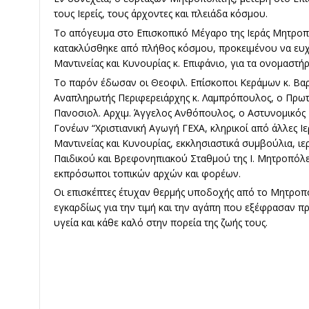
τους Ιερείς, τους άρχοντες και πλειάδα κόσμου.
Το απόγευμα στο Επισκοπικό Μέγαρο της Ιεράς Μητροπ
κατακλύσθηκε από πλήθος κόσμου, προκειμένου να ευ
Μαντινείας και Κυνουρίας κ. Επιφάνιο, για τα ονομαστήρ
Το παρόν έδωσαν οι Θεοφιλ. Επίσκοποι Κεράμων κ. Βαρ
Αναπληρωτής Περιφερειάρχης κ. Λαμπρόπουλος, ο Πρωτο
Πανοσιολ. Αρχιμ. Άγγελος Ανθόπουλος, ο Αστυνομικός 
Γονέων “Χριστιανική Αγωγή ΓΕΧΑ, κληρικοί από άλλες Ι
Μαντινείας και Κυνουρίας, εκκλησιαστικά συμ­βού­λια, ιε
Παιδικού και Βρεφονηπιακού Σταθμού της Ι. Μητροπόλε
εκπρόσωποι τοπικών αρχών και φορέων.
Οι επισκέπτες έτυχαν θερμής υποδοχής από το Μητρο­πο­
εγκαρδίως για την τιμή και την αγάπη που εξέφρασαν 
υγεία και κάθε καλό στην πορεία της ζωής τους.