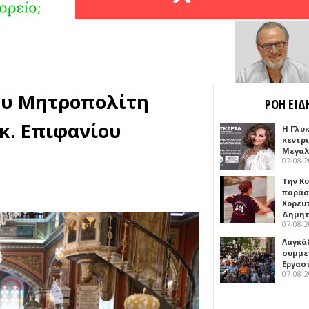
ου Μητροπολίτη
ΡΟΗ ΕΙΔ
κ. Επιφανίου
Η Γλυ
κεντρ
Μεγαλ
07-08-
Την Κ
παράσ
Χορευ
Δημη
07-08-
Λαγκά
συμμε
Εργασ
07-08-