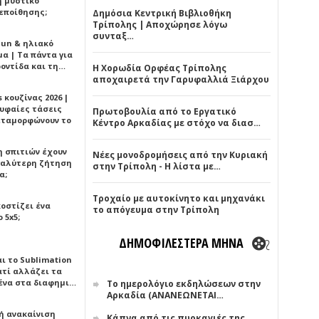
ή μυστικό
εποίθησης;
Δημόσια Κεντρική Βιβλιοθήκη
Τρίπολης | Αποχώρησε λόγω
συνταξ…
Sun & ηλιακό
α | Τα πάντα για
ροντίδα και τη…
Η Χορωδία Ορφέας Τρίπολης
αποχαιρετά την Γαρυφαλλιά Ξιάρχου
 κουζίνας 2026 |
ρυφαίες τάσεις
Πρωτοβουλία από το Εργατικό
εταμορφώνουν το
Κέντρο Αρκαδίας με στόχο να διασ…
η σπιτιών έχουν
Νέες μονοδρομήσεις από την Κυριακή
γαλύτερη ζήτηση
στην Τρίπολη - Η λίστα με…
α;
Τροχαίο με αυτοκίνητο και μηχανάκι
κοστίζει ένα
το απόγευμα στην Τρίπολη
 5x5;
ΔΗΜΟΦΙΛΕΣΤΕΡΑ ΜΗΝΑ
αι το Sublimation
ατί αλλάζει τα
ένα στα διαφημι…
Το ημερολόγιο εκδηλώσεων στην
Αρκαδία (ΑΝΑΝΕΩΝΕΤΑΙ…
ή ανακαίνιση
Κάπνα από τις πυρκαγιές της