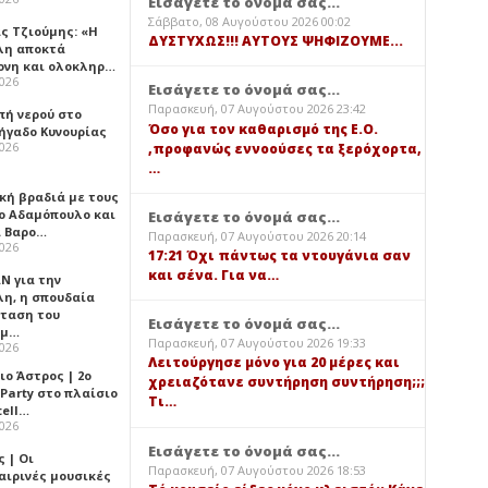
Εισάγετε το όνομά σας...
Σάββατο, 08 Αυγούστου 2026 00:02
ς Τζιούμης: «Η
ΔΥΣΤΥΧΩΣ!!! ΑΥΤΟΥΣ ΨΗΦΙΖΟΥΜΕ...
λη αποκτά
ονη και ολοκληρ…
2026
Εισάγετε το όνομά σας...
Παρασκευή, 07 Αυγούστου 2026 23:42
πή νερού στο
Όσο για τον καθαρισμό της Ε.Ο.
ήγαδο Κυνουρίας
2026
,προφανώς εννοούσες τα ξερόχορτα,
…
κή βραδιά με τους
ο Αδαμόπουλο και
Εισάγετε το όνομά σας...
 Βαρο…
Παρασκευή, 07 Αυγούστου 2026 20:14
2026
17:21 Όχι πάντως τα ντουγάνια σαν
και σένα. Για να…
Ν για την
λη, η σπουδαία
ταση του
Εισάγετε το όνομά σας...
ημ…
Παρασκευή, 07 Αυγούστου 2026 19:33
2026
Λειτούργησε μόνο για 20 μέρες και
ιο Άστρος | 2ο
χρειαζότανε συντήρηση συντήρηση;;;
 Party στο πλαίσιο
Τι…
tell…
2026
Εισάγετε το όνομά σας...
 | Οι
Παρασκευή, 07 Αυγούστου 2026 18:53
αιρινές μουσικές