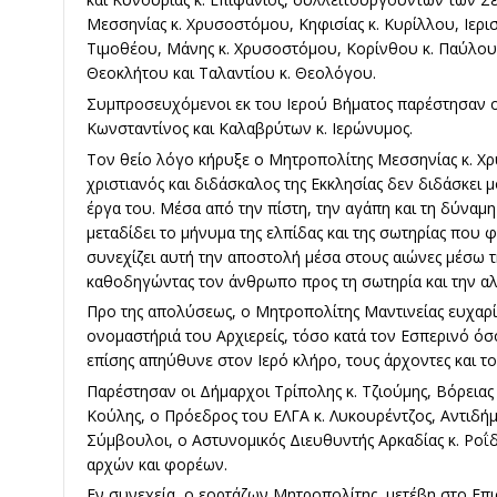
Μεσσηνίας κ. Χρυσοστόμου, Κηφισίας κ. Κυρίλλου, Ιερι
Τιμοθέου, Μάνης κ. Χρυσοστόμου, Κορίνθου κ. Παύλου 
Θεοκλήτου και Ταλαντίου κ. Θεολόγου.
Συμπροσευχόμενοι εκ του Ιερού Βήματος παρέστησαν οι
Κωνσταντίνος και Καλαβρύτων κ. Ιερώνυμος.
Τον θείο λόγο κήρυξε ο Μητροπολίτης Μεσσηνίας κ. Χρ
χριστιανός και διδάσκαλος της Εκκλησίας δεν διδάσκει μ
έργα του. Μέσα από την πίστη, την αγάπη και τη δύναμη
μεταδίδει το μήνυμα της ελπίδας και της σωτηρίας που 
συνεχίζει αυτή την αποστολή μέσα στους αιώνες μέσω τ
καθοδηγώντας τον άνθρωπο προς τη σωτηρία και την αλ
Προ της απολύσεως, ο Μητροπολίτης Μαντινείας ευχαρί
ονομαστήριά του Αρχιερείς, τόσο κατά τον Εσπερινό όσο 
επίσης απηύθυνε στον Ιερό κλήρο, τους άρχοντες και τ
Παρέστησαν οι Δήμαρχοι Τρίπολης κ. Τζιούμης, Βόρειας 
Κούλης, ο Πρόεδρος του ΕΛΓΑ κ. Λυκουρέντζος, Αντιδήμ
Σύμβουλοι, ο Αστυνομικός Διευθυντής Αρκαδίας κ. Ροΐ
αρχών και φορέων.
Εν συνεχεία, ο εορτάζων Μητροπολίτης, μετέβη στο Ε