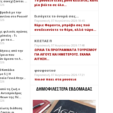
Τό μουσείο είδες μόνο κλειστό;; Κάνε
ές συνεχίζονται …
μία βόλτα σε όλο…
2026
 βραδιά με την
Εισάγετε το όνομά σας...
ντίνα στο Ροεινό!
2026
Παρασκευή, 07 Αυγούστου 2026 18:45
Κύριε Φαραντο, μπράβο σας πού
αναδεικνύετε το θέμα, αλλά τώρα…
ής φιλικός αγώνας
ρίπολη - Τι
 με τα ε…
ΚΩΣΤΑΣ Π
2026
Παρασκευή, 07 Αυγούστου 2026 17:48
ΩΡΑΙΑ ΤΑ ΠΡΟΓΡΑΜΜΑΤΑ ΤΟΥΡΙΣΜΟΥ
ιδήσεις από την
ΓΙΑ ΛΙΓΟΥΣ ΚΑΙ ΗΜΕΤΕΡΟΥΣ. ΕΚΑΝΑ
έρεια που
ύν άμεσα το Λ…
ΑΙΤΗΣΗ…
2026
0 Κοπάδια
φουφουτοσ
ε 5 | Η
Παρασκευή, 07 Αυγούστου 2026 17:21
ταία Γενιά Κτην…
ποιοσ παει στα μουσεια
2026
ΔΗΜΟΦΙΛΕΣΤΕΡΑ ΕΒΔΟΜΑΔΑΣ
 από τη ζωή ο
 Αντιπρόεδρος
νθεων της Πέ…
2026
είωτη διάθεση
ζονται οι