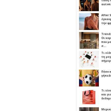
τάση 
αυτοπ
After 
έγκαυμ
την φ
Trends
Οι κο
που μ
σ…
Τι είδ
τη με
σήμερ
Πόσο 
γήπεδο
Τι είν
και γι
δεδομ
Μερικ