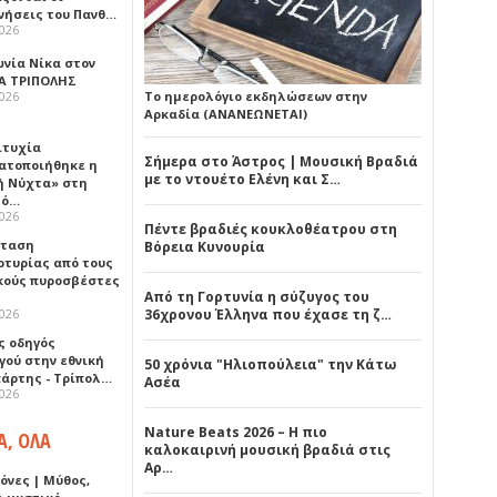
νήσεις του Πανθ…
2026
ωνία Νίκα στον
Α ΤΡΙΠΟΛΗΣ
2026
Το ημερολόγιο εκδηλώσεων στην
Αρκαδία (ΑΝΑΝΕΩΝΕΤΑΙ)
ιτυχία
Σήμερα στο Άστρος | Μουσική Βραδιά
ατοποιήθηκε η
με το ντουέτο Ελένη και Σ…
ή Νύχτα» στη
λό…
2026
Πέντε βραδιές κουκλοθέατρου στη
σταση
Βόρεια Κυνουρία
ρτυρίας από τους
κούς πυροσβέστες
Από τη Γορτυνία η σύζυγος του
2026
36χρονου Έλληνα που έχασε τη ζ…
ς οδηγός
γού στην εθνική
50 χρόνια "Ηλιοπούλεια" την Κάτω
πάρτης - Τρίπολ…
Ασέα
2026
Nature Beats 2026 – Η πιο
Α, ΟΛΑ
καλοκαιρινή μουσική βραδιά στις
Αρ…
όνες | Μύθος,