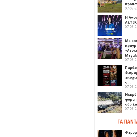
προπο
07-08-
Η Αντ
ΑΣΤΕΡ
07-08-
Με επ
πραγμ
«Λευκ
Μεγα
07-08-
Παρά
διαμα
εποχι
σ…
07-08-
Νεκρό
φορτη
οδό Σ
07-08-
ΤΑ ΠΑΝΤ
Φερομ