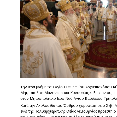
Την ιερά μνήμη του Αγίου Επιφανίου Αρχιεπισκόπου Κύ
Μητροπολίτη Μαντινείας και Κυνουρίας κ. Επιφανίου, 
στον Μητροπολιτικό Ιερό Ναό Αγίου Βασιλείου Τρίπολη
Κατά την Ακολουθία του Όρθρου χοροστάτησε ο Σεβ. Μ
ενώ της Πολυαρχιερατικής Θείας Λειτουργίας προέστη ο
και Κυνουρίας κ. Επιφάνιος, συλλειτουργούντων των 