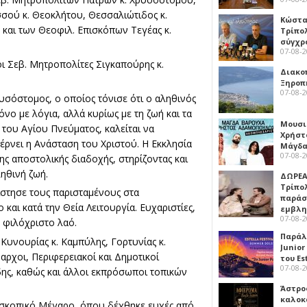
σσού κ. Θεοκλήτου, Θεσσαλιώτιδος κ.
Κώστα
και των Θεοφιλ. Επισκόπων Τεγέας κ.
Τρίπο
σύγχρ
07-08-
 Σεβ. Μητροπολίτες Σιγκαπούρης κ.
Διακο
Ξηροπ
07-08-
υσόστομος, o οποίος τόνισε ότι ο αληθινός
όνο με λόγια, αλλά κυρίως με τη ζωή και τα
Μουσι
 του Αγίου Πνεύματος, καλείται να
Χρήστ
φέρνει η Ανάσταση του Χριστού. Η Εκκλησία
Μάγδα
07-08-
ης αποστολικής διαδοχής, στηρίζοντας και
ηθινή ζωή.
ΔΩΡΕΑ
Τρίπο
στησε τους παρισταμένους στα
παράσ
και κατά την Θεία Λειτουργία. Ευχαριστίες,
εμβλ
07-08-
ο φιλόχριστο λαό.
Παράλ
Κυνουρίας κ. Καμπύλης, Γορτυνίας κ.
Junior
αρχοι, Περιφερειακοί και Δημοτικοί
του Es
07-08-
δης, καθώς και άλλοι εκπρόσωποι τοπικών
Άστρος
καλοκ
πισκοπικό Μέγαρο, όπου δέχθηκε ευχές από