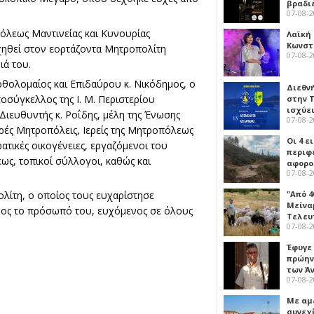
βραδι
07-08-
όλεως Μαντινείας και Κυνουρίας
Λαϊκή
Κωνστα
χηθεί στον εορτάζοντα Μητροπολίτη
07-08-
ιά του.
θολομαίος και Επιδαύρου κ. Νικόδημος, o
Διεθν
σύγκελλος της Ι. Μ. Περιστερίου
στην Τ
ισχύει
Διευθυντής κ. Ροΐδης, μέλη της Ένωσης
07-08-
ερές Μητροπόλεις, Ιερείς της Μητροπόλεως
Οι 4 ε
ρατικές οικογένειες, εργαζόμενοι του
περιφ
ως, τοπικοί σύλλογοι, καθώς και
αφορο
07-08-
"Από 4
λί­τη, ο οποίος τους ευχαρίστησε
Μείναμ
προς το πρόσωπό του, ευχόμενος σε όλους
Τελευ
07-08-
Έφυγε
πρώην
των Ά
07-08-
Με αμ
συνεχί