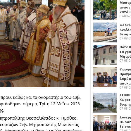
Μυστρ
αναστ
κατάθ
07-08-
Ολοκλ
κυκλι
θέση 
07-08-
Πότε θ
τα γρ
Μητρό
07-08-
Υπεγρ
Προγρ
Σύμβα
αποκα
07-08-
ΣΕΒΙΠΕ
πρου, καθώς και τα ονομαστήρια του Σεβ.
Χωροτ
εορτάσθηκαν σήμερα, Τρίτη 12 Μαΐου 2026
Βιομη
07-08-
ς.
Συνερ
ητροπολίτης Θεσσαλιώτιδος κ. Τιμόθεο,
Hunan 
 εορτάζων Σεβ. Μητροπολίτης Μαντινείας
Scien
Σεβ. Μητροπολιτών Πατρών κ. Χρυσοστόμου,
07-08-