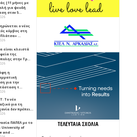
άς |11 μήνες με
ολή για ψευδή
εση στον 5…
2026
ηρώνεται ο νέος
κός κόμβος στη
«Πλάτσα» …
2026
α είναι κλειστά
αφεία της
πολης στην Τρ…
2026
άφη η
αμματική
ση για την
τάσταση τ…
2026
Τ: Το νέο
αξικό για τη
χανία δεν πρέπει…
2026
γασία ΠΑΠΕΛ με το
ΤΕΛΕΥΤΑΙΑ ΣΧΟΛΙΑ
University of
ce and …
2026