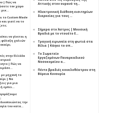
υ | Πώς να
Αττικής στον ουρανό τη…
ώσετε τον χώρο
ε μικ…
Ηλεκτρονική διάθεση εισιτηρίων
διαρκείας για τους …
αι το Custom Made
 και γιατί να το
ξετε;
Σήμερα στο Άστρος | Μουσική
Βραδιά με το ντουέτο Ε…
έπει να γίνεται η
 φύλαξη χαλιών
Τραγική ειρωνεία στη φωτιά στα
οκαίρι;
Βίλια | Κάηκε το σπ…
Το Σωματείο
πές στην Ελλάδα
Εργαζομένων Παναρκαδικού
εκτρικό
Νοσοκομείου α…
ίνητο | Πώς να
οιμάσε…
Πέντε βραδιές κουκλοθέατρου στη
Βόρεια Κυνουρία
ι με μηχανή το
αίρι | Να
εις για μια
ή εμπει…
 αγοράζουμε
;
δικοποιώντας την
ογία του κατα…