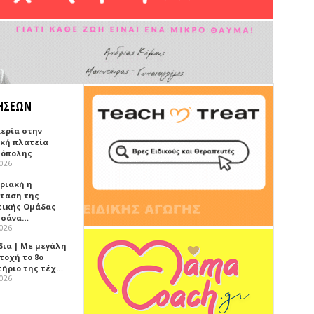
ΗΣΕΩΝ
κερία στην
ική πλατεία
όπολης
2026
υριακή η
ταση της
τικής Ομάδας
τσάνα…
2026
δια | Με μεγάλη
τοχή το 8ο
τήριο της τέχ…
2026