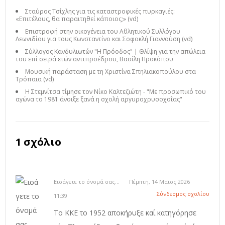
Σταύρος Τσίχλης για τις καταστροφικές πυρκαγιές:
«Επιτέλους, θα παραιτηθεί κάποιος;» (vd)
Επιστροφή στην οικογένεια του Αθλητικού Συλλόγου
Λεωνιδίου για τους Κωνσταντίνο και Σοφοκλή Γιαννούση (vd)
Σύλλογος Κανδυλιωτών "Η Πρόοδος" | Θλίψη για την απώλεια
του επί σειρά ετών αντιπροέδρου, Βασίλη Προκόπου
Μουσική παράσταση με τη Χριστίνα Σπηλιακοπούλου στα
Τρόπαια (vd)
Η Στεμνίτσα τίμησε τον Νίκο Καλτεζιώτη - "Με προσωπικό του
αγώνα το 1981 άνοιξε ξανά η σχολή αργυροχρυσοχοΐας"
1 σχόλιο
Εισάγετε το όνομά σας...
Πέμπτη, 14 Μαϊος 2026
Σύνδεσμος σχολίου
11:39
Το ΚΚΕ το 1952 αποκήρυξε καί κατηγόρησε