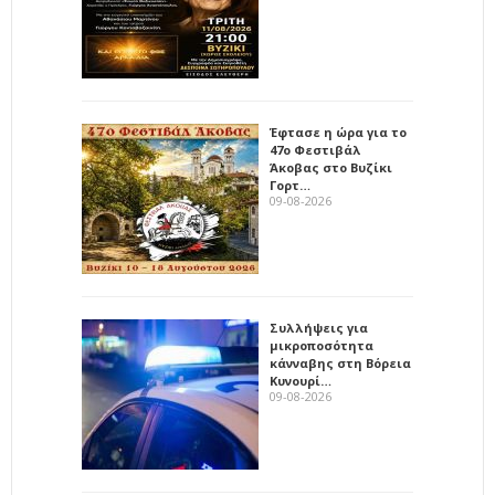
Έφτασε η ώρα για το
47ο Φεστιβάλ
Άκοβας στο Βυζίκι
Γορτ…
09-08-2026
Συλλήψεις για
μικροποσότητα
κάνναβης στη Βόρεια
Κυνουρί…
09-08-2026