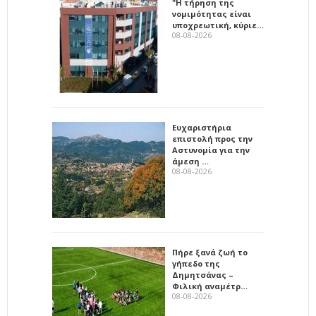
"Η τήρηση της
νομιμότητας είναι
υποχρεωτική, κύριε…
08-08-2026
Ευχαριστήρια
επιστολή προς την
Αστυνομία για την
άμεση …
08-08-2026
Πήρε ξανά ζωή το
γήπεδο της
Δημητσάνας –
Φιλική αναμέτρ…
08-08-2026