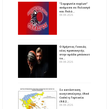
"Συμφωνία κυρίων"
ανάμεσα σε Πελασγό
και Πολύ…
08-08-2026
Ο Χρήστος Γεννιάς
νέος προπονητής
στην ομάδα μπάσκετ
το…
08-08-2026
Σε κατάσταση
κινητοποίησης (Red
Code) η Γορτυνία
(9.8.2…
08-08-2026