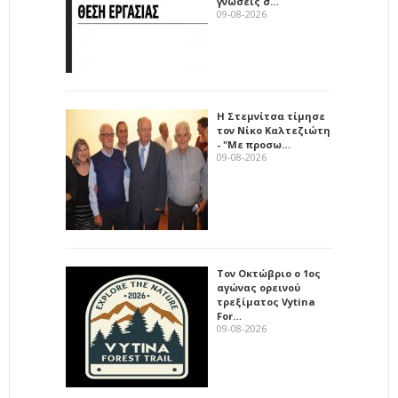
γνώσεις σ…
09-08-2026
Η Στεμνίτσα τίμησε
τον Νίκο Καλτεζιώτη
- "Με προσω…
09-08-2026
Τον Οκτώβριο ο 1ος
αγώνας ορεινού
τρεξίματος Vytina
For…
09-08-2026