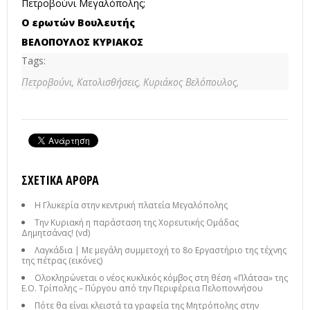
Πετροβούνι Μεγαλόπολης;
Ο ερωτών Βουλευτής
ΒΕΛΟΠΟΥΛΟΣ ΚΥΡΙΑΚΟΣ
Tags:
Πετροβούνι,
Κατολισθήσεις,
Κυριάκος Βελόπουλος,
ΣΧΕΤΙΚΆ ΆΡΘΡΑ
Η Γλυκερία στην κεντρική πλατεία Μεγαλόπολης
Την Κυριακή η παράσταση της Χορευτικής Ομάδας
Δημητσάνας! (vd)
Λαγκάδια | Με μεγάλη συμμετοχή το 8ο Εργαστήριο της τέχνης
της πέτρας (εικόνες)
Ολοκληρώνεται ο νέος κυκλικός κόμβος στη θέση «Πλάτσα» της
Ε.Ο. Τρίπολης – Πύργου από την Περιφέρεια Πελοποννήσου
Πότε θα είναι κλειστά τα γραφεία της Μητρόπολης στην