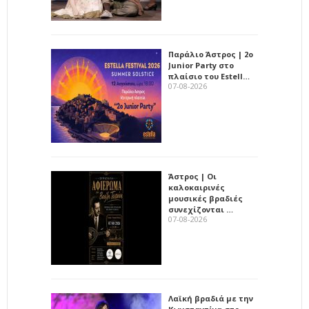
Παράλιο Άστρος | 2ο
Junior Party στο
πλαίσιο του Estell…
07-08-2026
Άστρος | Οι
καλοκαιρινές
μουσικές βραδιές
συνεχίζονται …
07-08-2026
Λαϊκή βραδιά με την