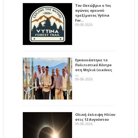
Τον Οκτώβριο ο 1ος
αγώνας ορεινού
τρεξίματος Vytina
For…
09-08-2026
Εγκαινιάστηκε το
Πολιτιστικό Κέντρο
στη Μηλιά (εικόνες
…
09-08-2026
Ολική έκλειψη Ηλίου
στις 12 Αυγούστου
09-08-2026