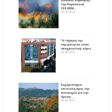
κίνδυνος πυρκαγιάς
την Παρασκευή
(9.8.2026)…
08-08-2026
"Η τήρηση της
νομιμότητας είναι
υποχρεωτική, κύριε…
08-08-2026
Ευχαριστήρια
επιστολή προς την
Αστυνομία για την
άμεση …
08-08-2026