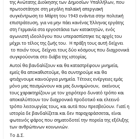
της Ανώτατης Διοίκησης των Δημοσίων Υπαλλήλων, που
πρωτοστάτησε στη μεγάλη παλαϊκή απεργιακή
συγκέντρωση το Μάρτη του 1943 ενάντια στην πολιτική
επιστράτευση, για να μην πάει κανένας Έλληνας εργάτης
στη Γερμανία στα εργοστάσια των κατακτητών, ενός
αγωνιστή ιδεολόγου που υπερασπίστηκε τις αρχές του
μέχρι το τέλος της ζωής του. Η πράξη τους αυτή δείχνει
το ποιόν τους, δείχνει τους δύο κόσμους που διαχρονικά
συγκρούονται στο διάβα της ιστορίας.
Αυτοί θα βανδαλίζουν και θα καταστρέφουν μνημεία,
εμείς θα αποκαθιστούμε, θα συντηρούμε και θα
φτιάχνουμε καινούργια μνημεία. Τέτοιες ενέργειες εμάς
μόνο μας πεισμώνουν και μας δυναμώνουν, εκείνους
τους χαρακτηρίζουν με τον χειρότερο δυνατό τρόπο και
αποκαλύπτουν τον διαχρονικά προδοτικό και ελεεινό
τρόπο λειτουργίας τους, και αυτά που πρεσβεύουν. Γιατί η
ιστορία δε βανδαλίζεται και δεν παραχαράσσεται, είναι
φωτεινός φάρος που σηματοδοτεί την πορεία της εξέλιξης
των ανθρώπινων κοινωνιών.
Το Δ.Σ.