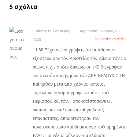
5 σχόλια
Εισάγετε το όνομά σας...
Παρασκευή, 15 Μαϊος 2026
Σύνδεσμος σχολίου
13:35
11:58 Ξέχασες να γράψεις ότι οι Αθηναίοι
εξοστρακισαν τόν Αριστείδη τόν Δίκαιο τόν 5ο
αιώνα π.χ. , οπότε δικαίως οι ΚΚΕ διέγραψαν
καί σχεδόν κυνήγησαν τόν ΑΡΗ ΒΕΛΟΥΧΙΩΤΗ.
Καί ήρθαν μετά από χρόνια, κάποιοι
καρεκλοκενταυροι γραφειοκράτες τού
Περισσού καί τόν.... αποκατέστησαν!! Οι
ακαπνοι καί σαλονατοι καί γιαλαντζι
επαναστάτες, αποκατέστησαν τόν
πρωτοκαπετανιο καί δημιουργό τού τιμημένου
ΕΛΑΣ. Για γέλια, μάλλον για κλάματα.