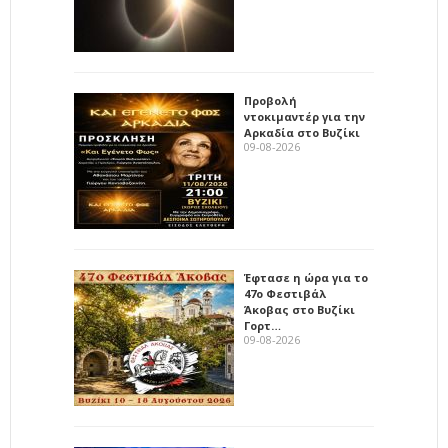
Προβολή
ντοκιμαντέρ για την
Αρκαδία στο Βυζίκι
09-08-2026
Έφτασε η ώρα για το
47ο Φεστιβάλ
Άκοβας στο Βυζίκι
Γορτ…
09-08-2026