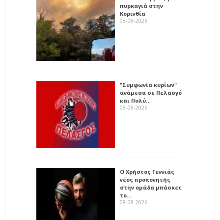
πυρκαγιά στην
Κορινθία
08-08-2026
"Συμφωνία κυρίων"
ανάμεσα σε Πελασγό
και Πολύ…
08-08-2026
Ο Χρήστος Γεννιάς
νέος προπονητής
στην ομάδα μπάσκετ
το…
08-08-2026