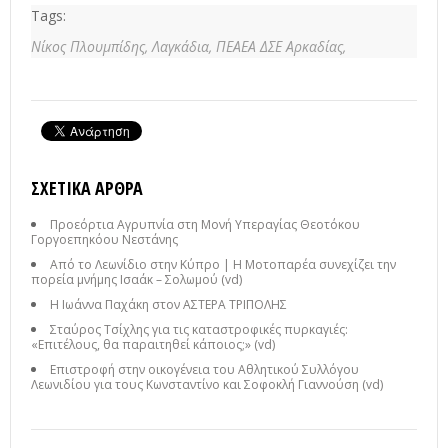
Tags:
Νίκος Πλουμπίδης,
Λαγκάδια,
ΠΕΑΕΑ ΔΣΕ Αρκαδίας,
ΣΧΕΤΙΚΆ ΆΡΘΡΑ
Προεόρτια Αγρυπνία στη Μονή Υπεραγίας Θεοτόκου
Γοργοεπηκόου Νεστάνης
Από το Λεωνίδιο στην Κύπρο | Η Μοτοπαρέα συνεχίζει την
πορεία μνήμης Ισαάκ – Σολωμού (vd)
Η Ιωάννα Παχάκη στον ΑΣΤΕΡΑ ΤΡΙΠΟΛΗΣ
Σταύρος Τσίχλης για τις καταστροφικές πυρκαγιές:
«Επιτέλους, θα παραιτηθεί κάποιος;» (vd)
Επιστροφή στην οικογένεια του Αθλητικού Συλλόγου
Λεωνιδίου για τους Κωνσταντίνο και Σοφοκλή Γιαννούση (vd)