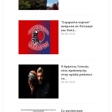
"Συμφωνία κυρίων"
ανάμεσα σε Πελασγό
και Πολύ…
08-08-2026
Ο Χρήστος Γεννιάς
νέος προπονητής
στην ομάδα μπάσκετ
το…
08-08-2026
Σε κατάσταση