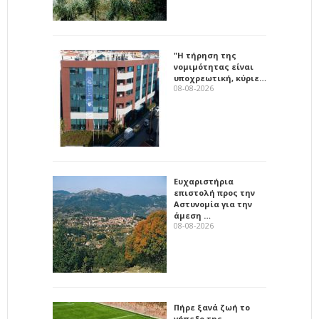
"Η τήρηση της
νομιμότητας είναι
υποχρεωτική, κύριε…
08-08-2026
Ευχαριστήρια
επιστολή προς την
Αστυνομία για την
άμεση …
08-08-2026
Πήρε ξανά ζωή το
γήπεδο της