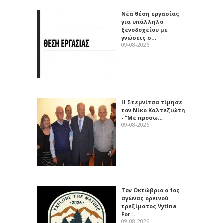
Νέα θέση εργασίας
για υπάλληλο
ξενοδοχείου με
γνώσεις σ…
09-08-2026
Η Στεμνίτσα τίμησε
τον Νίκο Καλτεζιώτη
- "Με προσω…
09-08-2026
Τον Οκτώβριο ο 1ος
αγώνας ορεινού
τρεξίματος Vytina
For…
09-08-2026