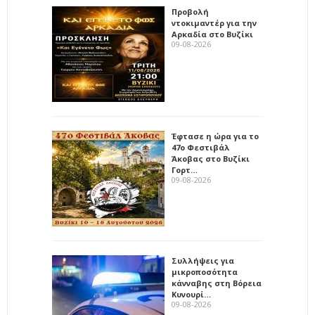
Προβολή
ντοκιμαντέρ για την
Αρκαδία στο Βυζίκι
09-08-2026
Έφτασε η ώρα για το
47ο Φεστιβάλ
Άκοβας στο Βυζίκι
Γορτ…
09-08-2026
Συλλήψεις για
μικροποσότητα
κάνναβης στη Βόρεια
Κυνουρί…
09-08-2026