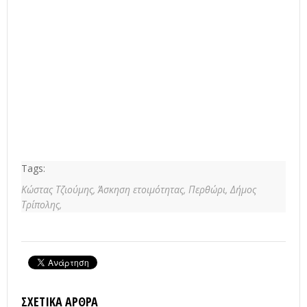
Tags:
Κώστας Τζιούμης,
Άσκηση ετοιμότητας,
Περθώρι,
Δήμος
Τρίπολης,
ΣΧΕΤΙΚΆ ΆΡΘΡΑ