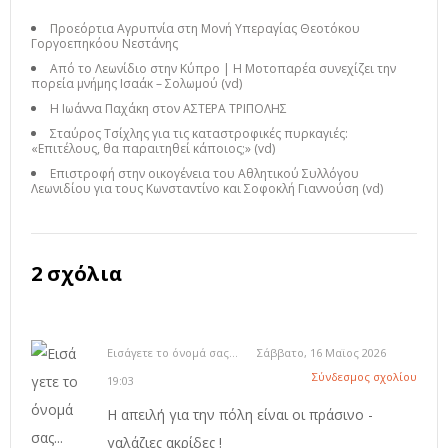
Προεόρτια Αγρυπνία στη Μονή Υπεραγίας Θεοτόκου
Γοργοεπηκόου Νεστάνης
Από το Λεωνίδιο στην Κύπρο | Η Μοτοπαρέα συνεχίζει την
πορεία μνήμης Ισαάκ – Σολωμού (vd)
Η Ιωάννα Παχάκη στον ΑΣΤΕΡΑ ΤΡΙΠΟΛΗΣ
Σταύρος Τσίχλης για τις καταστροφικές πυρκαγιές:
«Επιτέλους, θα παραιτηθεί κάποιος;» (vd)
Επιστροφή στην οικογένεια του Αθλητικού Συλλόγου
Λεωνιδίου για τους Κωνσταντίνο και Σοφοκλή Γιαννούση (vd)
2 σχόλια
Εισάγετε το όνομά σας...
Σάββατο, 16 Μαϊος 2026
Σύνδεσμος σχολίου
19:03
Η απειλή για την πόλη είναι οι πράσινο -
γαλάζιες ακρίδες !