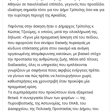
Αθηνών σε πανελλαδικό επίπεδο, γεγονός που προσδίδει
ιδιαίτερη σημασία τόσο για τον Δήμο Τρίπολης όσο και για
την ευρύτερη περιοχή της Αρκαδίας.
Παρόντας στην άσκηση ήταν ο Δήμαρχος Τρίπολης κ.
Κώστας Τζιούμης, ο οποίος, μετά την ολοκλήρωσή της,
δήλωσε: «Έγινε μία πραγματική άσκηση επί του πεδίου,
που αφορούσε ένα σενάριο δασικής πυρκαγιάς με
κίνδυνο επέκτασης μέσα στον οικισμό και ανάγκη
οργανωμένης απομάκρυνσης κατοίκων, με βασικό στόχο
την προστασία της ανθρώπινης ζωής. Μέσα από τέτοιες
διαδικασίες, όλες οι υπηρεσίες που εμπλέκονται
γνωρίζουν με σαφήνεια ποιες ακριβώς ενέργειες πρέπει
να γίνουν και πώς πρέπει να λειτουργήσουν χωρίς
καθυστερήσεις και χρονοτριβή όταν προκύψει μία
πραγματική κρίση.
Τα συμπεράσματα που προκύπτουν είναι εξαιρετικά
θετικά. Η συνεργασία όλων των φορέων — της
Πυροσβεστικής, της Αστυνομίας, του ΕΚΑΒ, του
Δασαρχείου, της Πολιτικής Προστασίας του Δήμου, του