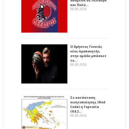
ανάμεσα σε Πελασγό
και Πολύ…
08-08-2026
Ο Χρήστος Γεννιάς
νέος προπονητής
στην ομάδα μπάσκετ
το…
08-08-2026
Σε κατάσταση
κινητοποίησης (Red
Code) η Γορτυνία
(9.8.2…
08-08-2026