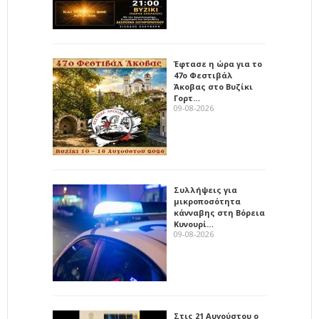
Έφτασε η ώρα για το
47ο Φεστιβάλ
Άκοβας στο Βυζίκι
Γορτ…
09-08-2026
Συλλήψεις για
μικροποσότητα
κάνναβης στη Βόρεια
Κυνουρί…
09-08-2026
Στις 21 Αυγούστου ο