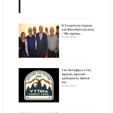
Η Στεμνίτσα τίμησε
τον Νίκο Καλτεζιώτη
- "Με προσω…
09-08-2026
Τον Οκτώβριο ο 1ος
αγώνας ορεινού
τρεξίματος Vytina
For…
09-08-2026