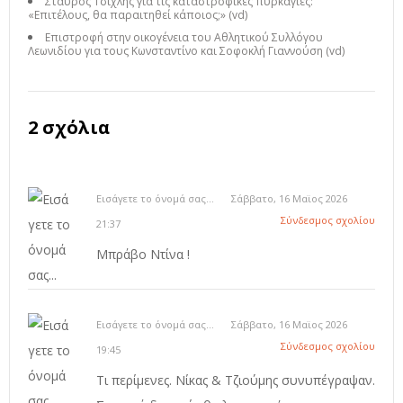
Σταύρος Τσίχλης για τις καταστροφικές πυρκαγιές:
«Επιτέλους, θα παραιτηθεί κάποιος;» (vd)
Επιστροφή στην οικογένεια του Αθλητικού Συλλόγου
Λεωνιδίου για τους Κωνσταντίνο και Σοφοκλή Γιαννούση (vd)
2 σχόλια
Εισάγετε το όνομά σας...
Σάββατο, 16 Μαϊος 2026
Σύνδεσμος σχολίου
21:37
Μπράβο Ντίνα !
Εισάγετε το όνομά σας...
Σάββατο, 16 Μαϊος 2026
Σύνδεσμος σχολίου
19:45
Τι περίμενες. Νίκας & Τζιούμης συνυπέγραψαν.