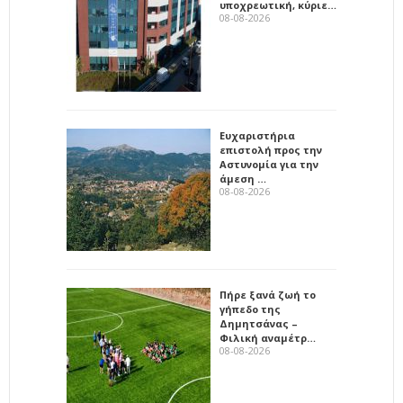
υποχρεωτική, κύριε…
08-08-2026
Ευχαριστήρια
επιστολή προς την
Αστυνομία για την
άμεση …
08-08-2026
Πήρε ξανά ζωή το
γήπεδο της
Δημητσάνας –
Φιλική αναμέτρ…
08-08-2026