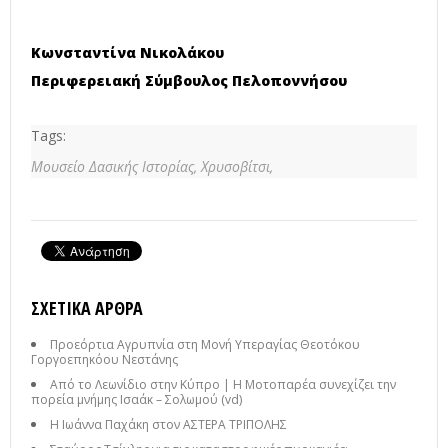
Κωνσταντίνα Νικολάκου
Περιφερειακή Σύμβουλος Πελοποννήσου
Tags:
Μουσείο Δασικής Ιστορίας,
Χρυσοβίτσι,
ΣΧΕΤΙΚΆ ΆΡΘΡΑ
Προεόρτια Αγρυπνία στη Μονή Υπεραγίας Θεοτόκου
Γοργοεπηκόου Νεστάνης
Από το Λεωνίδιο στην Κύπρο | Η Μοτοπαρέα συνεχίζει την
πορεία μνήμης Ισαάκ – Σολωμού (vd)
Η Ιωάννα Παχάκη στον ΑΣΤΕΡΑ ΤΡΙΠΟΛΗΣ