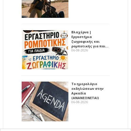
Βλαχέρνα |
Εργαστήρια
ζωγραφικής και
ρομποτικής για παι…
06-08-2026
Το ημερολόγιο
εκδηλώσεων στην
Αρκαδία
(ΑΝΑΝΕΩΝΕΤΑΙ)
06-08-2026