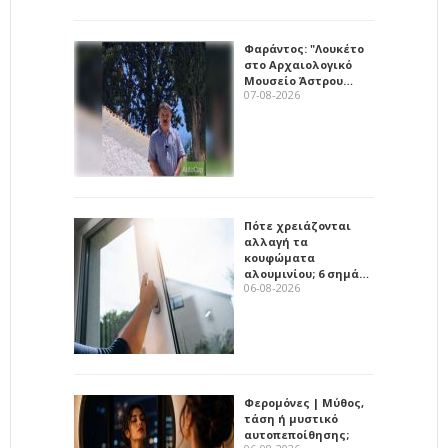
Φαράντος: "Λουκέτο
στο Αρχαιολογικό
Μουσείο Άστρου…
07-08-2026
Πότε χρειάζονται
αλλαγή τα
κουφώματα
αλουμινίου; 6 σημά…
06-08-2026
Φερομόνες | Μύθος,
τάση ή μυστικό
αυτοπεποίθησης;