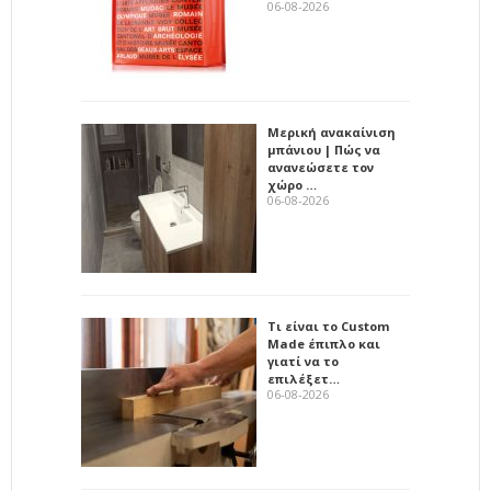
06-08-2026
Μερική ανακαίνιση
μπάνιου | Πώς να
ανανεώσετε τον
χώρο …
06-08-2026
Τι είναι το Custom
Made έπιπλο και
γιατί να το
επιλέξετ…
06-08-2026