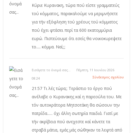
Κύριε Κυρανακη, τώρα πού είστε γραμματεύς
τού κόμματος, παρακαλούμε να μεριμνήσετε
για τήν εξόφληση τού χρέους τού κόμματος
πού έχει φτάσει περί τα 600 εκατομμύρια
ευρώ. Πιστεύουμε ότι εσείς θα νοικοκυρεψετε
το..... κόμμα. Ναί;;;
Εισάγετε το όνομά σας...
Πέμπτη, 11 Ιουνίου 2026
Σύνδεσμος σχολίου
08:24
21:57 Τι λές τώρα;; Τεράστιο το έργο πού
ανέλαβε ο Κυρανακης καί η παρεούλα του. Με
τόν αυτοκράτορα Μητσοτάκη θα σώσουν την
πατρίδα...... όχι άλλη σωτηρία παιδιά. Γιατί με
τήν ακρίβεια πού ανεχεστε καί κάνετε τα
στραβά μάτια, εμάς μάς σώθηκαν τα λεφτά από