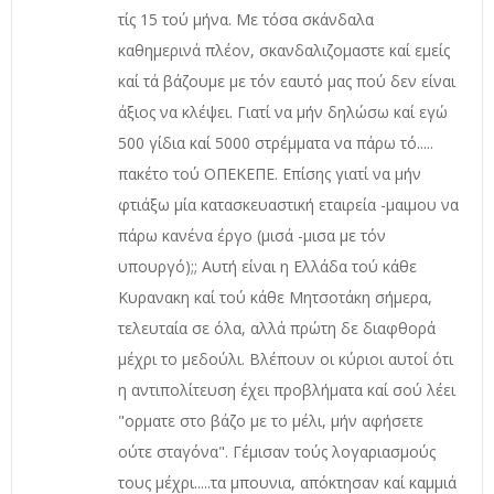
τίς 15 τού μήνα. Με τόσα σκάνδαλα
καθημερινά πλέον, σκανδαλιζομαστε καί εμείς
καί τά βάζουμε με τόν εαυτό μας πού δεν είναι
άξιος να κλέψει. Γιατί να μήν δηλώσω καί εγώ
500 γίδια καί 5000 στρέμματα να πάρω τό.....
πακέτο τού ΟΠΕΚΕΠΕ. Επίσης γιατί να μήν
φτιάξω μία κατασκευαστική εταιρεία -μαιμου να
πάρω κανένα έργο (μισά -μισα με τόν
υπουργό);; Αυτή είναι η Ελλάδα τού κάθε
Κυρανακη καί τού κάθε Μητσοτάκη σήμερα,
τελευταία σε όλα, αλλά πρώτη δε διαφθορά
μέχρι το μεδούλι. Βλέπουν οι κύριοι αυτοί ότι
η αντιπολίτευση έχει προβλήματα καί σού λέει
"ορματε στο βάζο με το μέλι, μήν αφήσετε
ούτε σταγόνα". Γέμισαν τούς λογαριασμούς
τους μέχρι.....τα μπουνια, απόκτησαν καί καμμιά