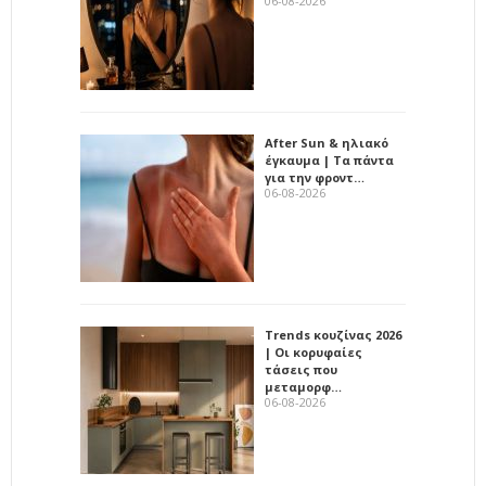
06-08-2026
After Sun & ηλιακό
έγκαυμα | Τα πάντα
για την φροντ…
06-08-2026
Trends κουζίνας 2026
| Οι κορυφαίες
τάσεις που
μεταμορφ…
06-08-2026