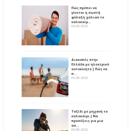
Πώς πρέπει να
γίνεται η σωστή
φύλαξη χαλιών το
καλοκαίρ…
06-08-2026
Διακοπές στην
Ελλάδα με ηλεκτρικό
αυτοκίνητο | Πώς να
π…
06-08-2026
Ταξίδι με μηχανή το
καλοκαίρι | Να
προσέξεις για μια
ασ…
06-08-2026