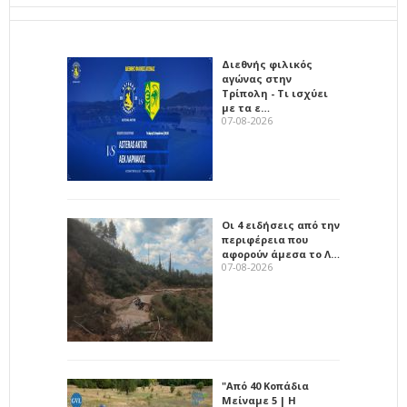
Διεθνής φιλικός
αγώνας στην
Τρίπολη - Τι ισχύει
με τα ε…
07-08-2026
Οι 4 ειδήσεις από την
περιφέρεια που
αφορούν άμεσα το Λ…
07-08-2026
"Από 40 Κοπάδια
Μείναμε 5 | Η