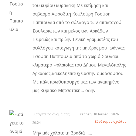
του κυρίου κυρανακη Με εκτίμηση και
σεβασμό Αφροδίτη Κουλούρη Τσούση
Παππουλια από το σύλλογο των απανταχού
Σουλαριωτων και μέλος των Αρκάδων
Πειραιώς και πρώην Γενική γραμματέας του
συλλόγου καταγωγή της μητέρας μου Ιωάννας
Τσουση Παππουλια από το χωριό Σουλαρι
κλιματερο Φαλαισίας του Δήμου Μεγαλόπολης
Αρκαδιας..καικαληεπιτυχειαστην ομαδσουσου.
Με πάλι πρωθυπουργό μας τών αγαπημένο
μας Κυριάκο Μητσοτάκη.... οδην
Εισάγετε το όνομά σας...
Τετάρτη, 10 Ιουνίου 2026
Σύνδεσμος σχολίου
20:24
Μήν μάς χαλάτε τη βραδιά........