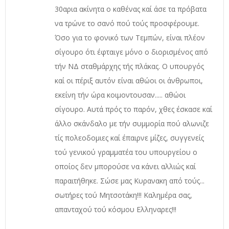
30αρια ακίνητα ο καθένας καί άσε τα πρόβατα
να τρώνε το σανό πού τούς προσφέρουμε.
Όσο για το φονικό των Τεμπών, είναι πλέον
σίγουρο ότι έφταιγε μόνο ο διορισμένος από
τήν ΝΔ σταθμάρχης τής πλάκας. Ο υπουργός
καί οι πέριξ αυτόν είναι αθώοι οι άνθρωποι,
εκείνη τήν ώρα κοιμοντουσαν..... αθώοι
σίγουρο. Αυτά πρός το παρόν, χθες έσκασε καί
άλλο σκάνδαλο με τήν συμμορία πού αλωνιζε
τίς πολεοδομιες καί έπαιρνε μίζες, συγγενείς
τού γενικού γραμματέα του υπουργείου ο
οποίος δεν μπορούσε να κάνει αλλιώς καί
παραιτήθηκε. Σώσε μας Κυρανακη από τούς...
σωτήρες τού Μητσοτάκη!!! Καλημέρα σας,
απανταχού τού κόσμου Ελληναρες!!!