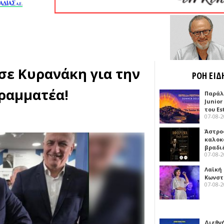
σε Κυρανάκη για την
ΡΟΗ ΕΙΔ
Γραμματέα!
Παράλ
Junior
του Es
07-08-
Άστρος
καλοκ
βραδι
07-08-
Λαϊκή
Κωνστα
07-08-
Διεθν