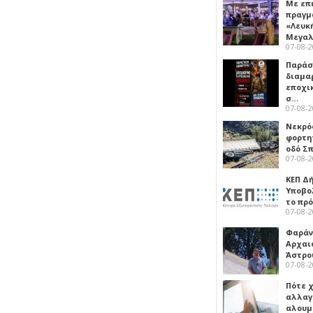
Με επ
πραγμ
«Λευκ
Μεγα
07-08-
Παρά
διαμα
εποχι
σ…
07-08-
Νεκρό
φορτη
οδό Σ
07-08-
ΚΕΠ Δ
Υποβο
το πρ
07-08-
Φαράν
Αρχαι
Άστρο
07-08-
Πότε 
αλλαγ
αλουμ