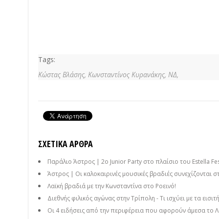
Tags:
Κώστας Βλάσης,
Κωνσταντίνος Κυρανάκης,
ΝΔ,
ΣΧΕΤΙΚΆ ΆΡΘΡΑ
Παράλιο Άστρος | 2ο Junior Party στο πλαίσιο του Estella Fes
Άστρος | Οι καλοκαιρινές μουσικές βραδιές συνεχίζονται 
Λαϊκή βραδιά με την Κωνσταντίνα στο Ροεινό!
Διεθνής φιλικός αγώνας στην Τρίπολη - Τι ισχύει με τα εισιτ
Οι 4 ειδήσεις από την περιφέρεια που αφορούν άμεσα το Λ