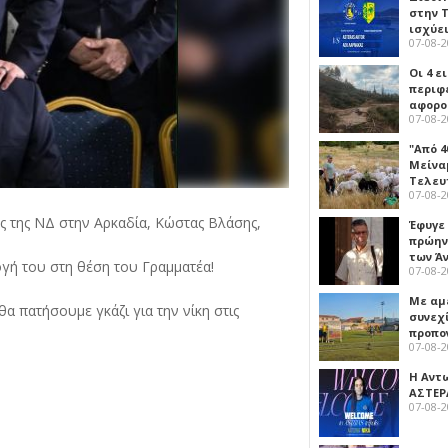
στην Τ
ισχύει
07-08-
Οι 4 ε
περιφ
αφορο
07-08-
"Από 4
Μείναμ
Τελευ
07-08-
ς της ΝΔ στην Αρκαδία, Κώστας Βλάσης,
Έφυγε
πρώην
των Ά
γή του στη θέση του Γραμματέα!
07-08-
Με αμ
 πατήσουμε γκάζι για την νίκη στις
συνεχί
προπο
07-08-
Η Αντ
ΑΣΤΕΡ
07-08-