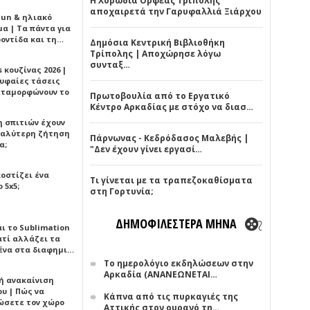
Η Χορωδία Ορφέας Τρίπολης
αποχαιρετά την Γαρυφαλλιά Ξιάρχου
Sun & ηλιακό
α | Τα πάντα για
ροντίδα και τη…
Δημόσια Κεντρική Βιβλιοθήκη
Τρίπολης | Αποχώρησε λόγω
συνταξ…
 κουζίνας 2026 |
ρυφαίες τάσεις
εταμορφώνουν το
Πρωτοβουλία από το Εργατικό
Κέντρο Αρκαδίας με στόχο να διασ…
η σπιτιών έχουν
γαλύτερη ζήτηση
Πάρνωνας - Κεδρόδασος Μαλεβής |
α;
"Δεν έχουν γίνει εργασί…
κοστίζει ένα
Τι γίνεται με τα τραπεζοκαθίσματα
 5x5;
στη Γορτυνία;
ΔΗΜΟΦΙΛΕΣΤΕΡΑ ΜΗΝΑ
αι το Sublimation
ατί αλλάζει τα
ένα στα διαφημι…
Το ημερολόγιο εκδηλώσεων στην
Αρκαδία (ΑΝΑΝΕΩΝΕΤΑΙ…
ή ανακαίνιση
υ | Πώς να
Κάπνα από τις πυρκαγιές της
ώσετε τον χώρο
Αττικής στον ουρανό τη…