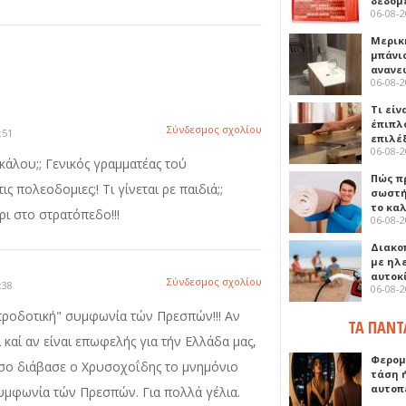
δεδομ
06-08-
Μερικ
μπάνιο
ανανε
06-08-
Τι είν
έπιπλο
Σύνδεσμος σχολίου
:51
επιλέ
06-08-
κάλου;; Γενικός γραμματέας τού
Πώς πρ
 πολεοδομιες;! Τι γίνεται ρε παιδιά;;
σωστή
το κα
ι στο στρατόπεδο!!!
06-08-
Διακο
με ηλ
αυτοκ
Σύνδεσμος σχολίου
:38
06-08-
"προδοτική" συμφωνία τών Πρεσπών!!! Αν
ΤΑ ΠΑΝΤ
ι καί αν είναι επωφελής για τήν Ελλάδα μας,
Φερομ
 Όσο διάβασε ο Χρυσοχοΐδης το μνημόνιο
τάση 
αυτοπ
υμφωνία τών Πρεσπών. Για πολλά γέλια.