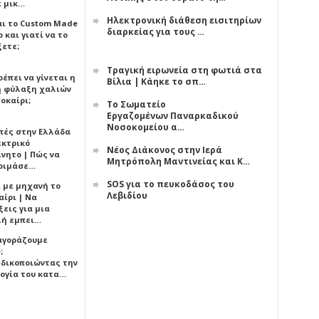
ε μικ…
Ηλεκτρονική διάθεση εισιτηρίων
αι το Custom Made
διαρκείας για τους …
 και γιατί να το
ξετε;
Τραγική ειρωνεία στη φωτιά στα
έπει να γίνεται η
Βίλια | Κάηκε το σπ…
 φύλαξη χαλιών
οκαίρι;
Το Σωματείο
Εργαζομένων Παναρκαδικού
Νοσοκομείου α…
πές στην Ελλάδα
εκτρικό
Νέος Διάκονος στην Ιερά
ίνητο | Πώς να
Μητρόπολη Μαντινείας και Κ…
οιμάσε…
SOS για το πευκοδάσος του
ι με μηχανή το
Λεβιδίου
αίρι | Να
εις για μια
ή εμπει…
 αγοράζουμε
;
δικοποιώντας την
ογία του κατα…