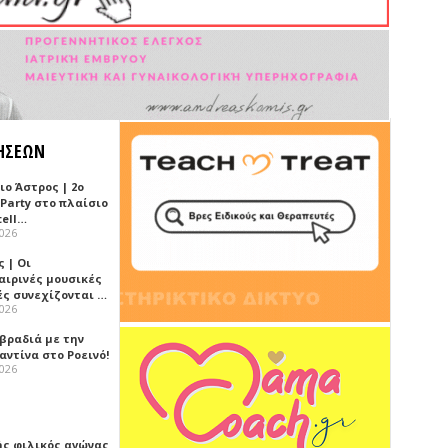
ΗΣΕΩΝ
ιο Άστρος | 2ο
 Party στο πλαίσιο
tell…
2026
 | Οι
αιρινές μουσικές
ές συνεχίζονται …
2026
 βραδιά με την
ντίνα στο Ροεινό!
2026
ής φιλικός αγώνας