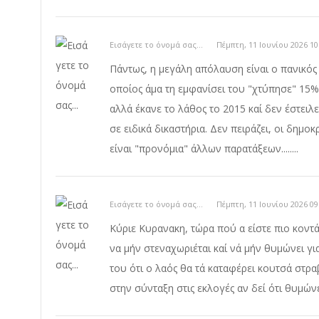
Εισάγετε το όνομά σας...
Πέμπτη, 11 Ιουνίου 2026 10
Πάντως, η μεγάλη απόλαυση είναι ο πανικός 
οποίος άμα τη εμφανίσει του "χτύπησε" 15%
αλλά έκανε το λάθος το 2015 καί δεν έστειλ
σε ειδικά δικαστήρια. Δεν πειράζει, οι δημ
είναι "προνόμια" άλλων παρατάξεων........
Εισάγετε το όνομά σας...
Πέμπτη, 11 Ιουνίου 2026 09
Κύριε Κυρανακη, τώρα πού α είστε πιο κοντά 
να μήν στεναχωριέται καί νά μήν θυμώνει για
του ότι ο λαός θα τά καταφέρει κουτσά στρα
στην σύνταξη στις εκλογές αν δεί ότι θυμώνει 