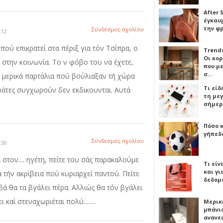
After 
έγκαυμ
την φ
Σύνδεσμος σχολίου
:12
πού επικρατεί στα πέριξ για τόν Τσίπρα, ο
Trends
Οι κο
 στην κοινωνία. Το ν φόβο του να έχετε,
που μ
σ…
ε μερικά παρτάλια πού βούλιαξαν τή χώρα
Τι είδ
οκράτες συγχωρούν δεν εκδικουνται. Αυτά
τη με
σήμερ
Πόσο 
γήπεδο
Σύνδεσμος σχολίου
:30
στον.... ηγέτη, πείτε του σάς παρακαλούμε
Τι είν
και γι
 τήν ακρίβεια πού κυριαρχεί παντού. Πείτε
δεδομ
βά θα τα βγάλει πέρα. Αλλιώς θα τόν βγάλει
καί στεναχωριέται πολύ........
Μερικ
μπάνιο
ανανε