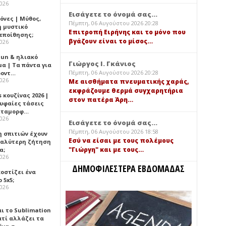
2026
Εισάγετε το όνομά σας...
όνες | Μύθος,
Πέμπτη, 06 Αυγούστου 2026 20:28
ή μυστικό
Επιτροπή Ειρήνης και το μόνο που
εποίθησης;
βγάζουν είναι το μίσος…
2026
Sun & ηλιακό
Γιώργος Ι. Γκάνιος
α | Τα πάντα για
Πέμπτη, 06 Αυγούστου 2026 20:28
ροντ…
2026
Με αισθήματα πνευματικής χαράς,
εκφράζουμε θερμά συγχαρητήρια
 κουζίνας 2026 |
στον πατέρα Άρη…
ρυφαίες τάσεις
εταμορφ…
2026
Εισάγετε το όνομά σας...
Πέμπτη, 06 Αυγούστου 2026 18:58
η σπιτιών έχουν
Εσύ να είσαι με τους πολέμους
γαλύτερη ζήτηση
"Γιώργη" και με τους…
α;
2026
ΔΗΜΟΦΙΛΕΣΤΕΡΑ ΕΒΔΟΜΑΔΑΣ
κοστίζει ένα
 5x5;
2026
αι το Sublimation
ατί αλλάζει τα