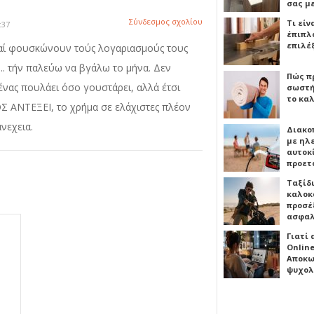
σας μ
Σύνδεσμος σχολίου
Τι είν
:37
έπιπλο
επιλέ
καί φουσκώνουν τούς λογαριασμούς τους
... τήν παλεύω να βγάλω το μήνα. Δεν
Πώς πρ
ένας πουλάει όσο γουστάρει, αλλά έτσι
σωστή
το καλ
Σ ΑΝΤΕΞΕΙ, το χρήμα σε ελάχιστες πλέον
ανεχεια.
Διακο
με ηλ
αυτοκ
προετ
Ταξίδ
καλοκ
προσέξ
ασφαλ
Γιατί
Online
Αποκω
ψυχολ