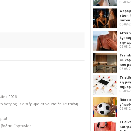
06-08-
Φερομ
τάση 
αυτοπ
06-08-
After 
έγκαυμ
την φ
06-08-
Trends
Οι κο
που μ
06-08-
Τι είδ
τη με
σήμερ
06-08-
tival 2026
Πόσο 
στο Άστρος με αφιέρωμα στον Βασίλη Τσιτσάνη
γήπεδο
06-08-
ήρια!
Τι είν
ιβαδάκι Γορτυνίας
και γι