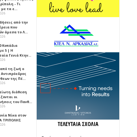
ρίπολη - Τι
 με τα ε…
2026
ιδήσεις από την
έρεια που
ύν άμεσα το Λ…
2026
0 Κοπάδια
ε 5 | Η
ταία Γενιά Κτην…
2026
 από τη ζωή ο
 Αντιπρόεδρος
νθεων της Πέ…
2026
είωτη διάθεση
ζονται οι
νήσεις του Πανθ…
2026
ωνία Νίκα στον
Α ΤΡΙΠΟΛΗΣ
ΤΕΛΕΥΤΑΙΑ ΣΧΟΛΙΑ
2026