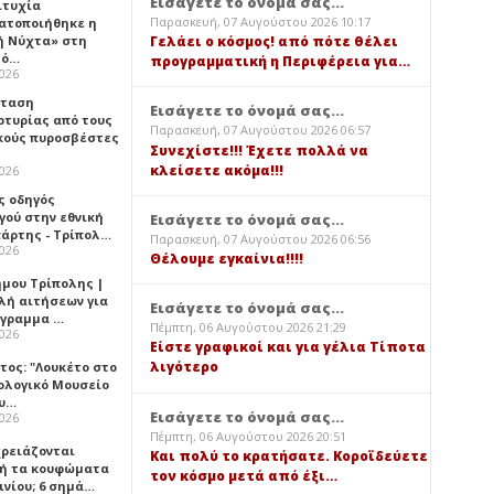
Εισάγετε το όνομά σας...
ιτυχία
Παρασκευή, 07 Αυγούστου 2026 10:17
ατοποιήθηκε η
ή Νύχτα» στη
Γελάει ο κόσμος! από πότε θέλει
λό…
προγραμματική η Περιφέρεια για…
2026
σταση
Εισάγετε το όνομά σας...
ρτυρίας από τους
Παρασκευή, 07 Αυγούστου 2026 06:57
κούς πυροσβέστες
Συνεχίστε!!! Έχετε πολλά να
κλείσετε ακόμα!!!
2026
ς οδηγός
γού στην εθνική
Εισάγετε το όνομά σας...
πάρτης - Τρίπολ…
Παρασκευή, 07 Αυγούστου 2026 06:56
2026
Θέλουμε εγκαίνια!!!!
ήμου Τρίπολης |
λή αιτήσεων για
Εισάγετε το όνομά σας...
όγραμμα …
Πέμπτη, 06 Αυγούστου 2026 21:29
2026
Είστε γραφικοί και για γέλια Τίποτα
λιγότερο
τος: "Λουκέτο στο
ολογικό Μουσείο
υ…
Εισάγετε το όνομά σας...
2026
Πέμπτη, 06 Αυγούστου 2026 20:51
χρειάζονται
Και πολύ το κρατήσατε. Κοροϊδεύετε
ή τα κουφώματα
τον κόσμο μετά από έξι…
ινίου; 6 σημά…