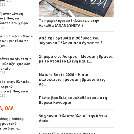
ένα σ…
2026
ή ανακαίνιση
υ | Πώς να
Το ημερολόγιο εκδηλώσεων στην
ώσετε τον χώρο …
Αρκαδία (ΑΝΑΝΕΩΝΕΤΑΙ)
2026
αι το Custom Made
Από τη Γορτυνία η σύζυγος του
 και γιατί να το
36χρονου Έλληνα που έχασε τη ζ…
ξετ…
2026
Σήμερα στο Άστρος | Μουσική Βραδιά
έπει να γίνεται η
με το ντουέτο Ελένη και Σ…
 φύλαξη χαλιών
λοκαίρ…
2026
Nature Beats 2026 – Η πιο
καλοκαιρινή μουσική βραδιά στις
πές στην Ελλάδα
Αρ…
εκτρικό
ίνητο | Πώς να π…
2026
Πέντε βραδιές κουκλοθέατρου στη
Βόρεια Κυνουρία
Α, ΟΛΑ
50 χρόνια "Ηλιοπούλεια" την Κάτω
όνες | Μύθος,
Ασέα
ή μυστικό
εποίθησης;