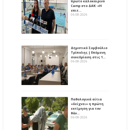
πρώτο καλοκαιρινό
Camp στο ΔΑΚ: «Η
επιτ…
06-08-2026
Δημοτικό Συμβούλιο
Τρίπολης | Επόμενη
συνεδρίαση στις 1…
06-08-2026
Παθολογικά αίτια
«δείχνει» η πρώτη
εκτίμηση για τον
θάν…
06-08-2026