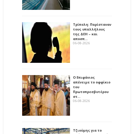
Τρίπολη: Παρίσταναν
τους υπαλλήλους
της ΔΕΗ – και
αποσπ…
06-08-2026
Ο Επιφάνιος
απένειμε το οφφίκιο
του
Πρωτοπρεσβυτέρου
στ…
06-08-2026
Τζιούμης για το