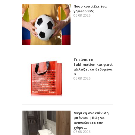
Πόσο κοστίζει ένα
γήπεδο 5x5;
06-08-2026
Τι είναι το
Sublimation και γιατί
αλλάζει τα δεδομένα
σ…
06-08-2026
Μερική ανακαίνιση
μπάνιου | Πώς να
ανανεώσετε τον
χώρο …
06-08-2026