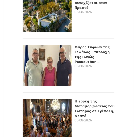
συνεχίζεται στον
Πραστό
06-08-2026
Φάρος Τυφλών της
Ελλάδος | Υποδοχή
της Γωγώς
Ρουκουτάκη…
06-08-2026
Η εορτή της
Μεταμορφώσεως του
Σωτήρος σε Τρίπολη,
Νεστά…
06-08-2026