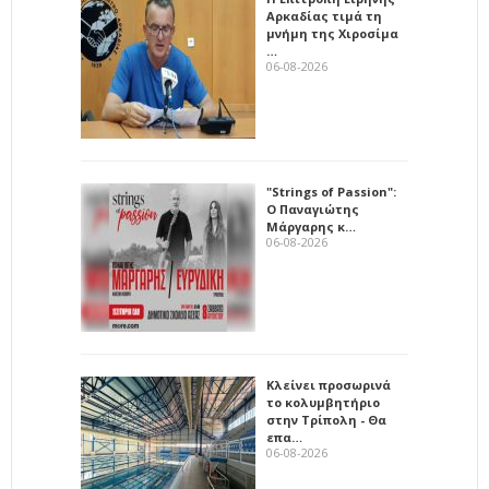
Αρκαδίας τιμά τη
μνήμη της Χιροσίμα
…
06-08-2026
"Strings of Passion":
Ο Παναγιώτης
Μάργαρης κ…
06-08-2026
Κλείνει προσωρινά
το κολυμβητήριο
στην Τρίπολη - Θα
επα…
06-08-2026