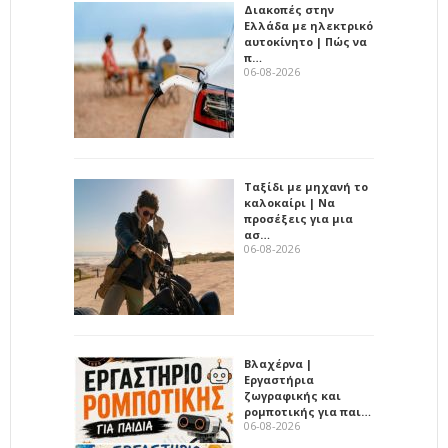
Διακοπές στην
Ελλάδα με ηλεκτρικό
αυτοκίνητο | Πώς να
π…
06-08-2026
Ταξίδι με μηχανή το
καλοκαίρι | Να
προσέξεις για μια
ασ…
06-08-2026
Βλαχέρνα |
Εργαστήρια
ζωγραφικής και
ρομποτικής για παι…
06-08-2026