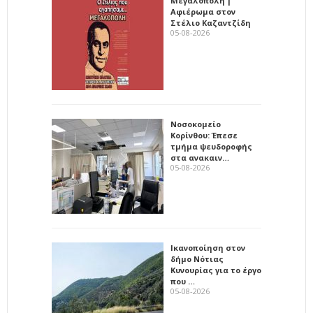
Μεγαλόπολη |
Αφιέρωμα στον
Στέλιο Καζαντζίδη
05-08-2026
Νοσοκομείο
Κορίνθου: Έπεσε
τμήμα ψευδοροφής
στα ανακαιν…
05-08-2026
Ικανοποίηση στον
δήμο Νότιας
Κυνουρίας για το έργο
που …
05-08-2026