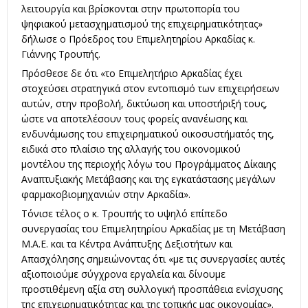
λειτουργία και βρίσκονται στην πρωτοπορία του
ψηφιακού μετασχηματισμού της επιχειρηματικότητας»
δήλωσε ο Πρόεδρος του Επιμελητηρίου Αρκαδίας κ.
Γιάννης Τρουπής.
Πρόσθεσε δε ότι «το Επιμελητήριο Αρκαδίας έχει
στοχεύσει στρατηγικά στον εντοπισμό των επιχειρήσεων
αυτών, στην προβολή, δικτύωση και υποστήριξή τους,
ώστε να αποτελέσουν τους φορείς ανανέωσης και
ενδυνάμωσης του επιχειρηματικού οικοσυστήματός της,
ειδικά στο πλαίσιο της αλλαγής του οικονομικού
μοντέλου της περιοχής λόγω του Προγράμματος Δίκαιης
Αναπτυξιακής Μετάβασης και της εγκατάστασης μεγάλων
φαρμακοβιομηχανιών στην Αρκαδία».
Τόνισε τέλος ο κ. Τρουπής το υψηλό επίπεδο
συνεργασίας του Επιμελητηρίου Αρκαδίας με τη Μετάβαση
Μ.Α.Ε. και τα Κέντρα Ανάπτυξης Δεξιοτήτων και
Απασχόλησης σημειώνοντας ότι «με τις συνεργασίες αυτές
αξιοποιούμε σύγχρονα εργαλεία και δίνουμε
προστιθέμενη αξία στη συλλογική προσπάθεια ενίσχυσης
της επιχειρηματικότητας και της τοπικής μας οικονομίας».