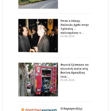
Όταν ο Λάκης
Χαλκιάς ήρθε στην
Τρίπολη ...
καλεσμένος τ…
05-08-2026
Φωτιά ξέσπασε σε
κλειστή οικία στη
Βυτίνα Αρκαδίας
(εικ…
05-08-2026
Ο Καραγκιόζης