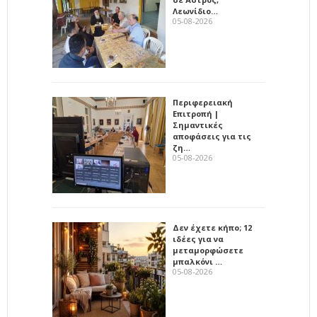
Λεωνίδιο…
05-08-2026
Περιφερειακή
Επιτροπή |
Σημαντικές
αποφάσεις για τις
ζη…
05-08-2026
Δεν έχετε κήπο; 12
ιδέες για να
μεταμορφώσετε
μπαλκόνι …
05-08-2026