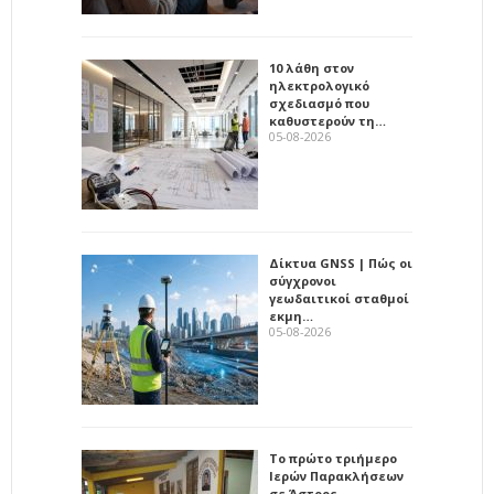
10 λάθη στον
ηλεκτρολογικό
σχεδιασμό που
καθυστερούν τη…
05-08-2026
Δίκτυα GNSS | Πώς οι
σύγχρονοι
γεωδαιτικοί σταθμοί
εκμη…
05-08-2026
Το πρώτο τριήμερο
Ιερών Παρακλήσεων
σε Άστρος,