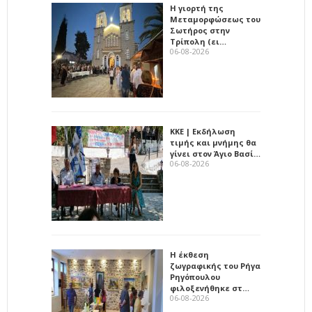
Η γιορτή της
Μεταμορφώσεως του
Σωτήρος στην
Τρίπολη (ει…
06-08-2026
ΚΚΕ | Εκδήλωση
τιμής και μνήμης θα
γίνει στον Άγιο Βασί…
06-08-2026
Η έκθεση
ζωγραφικής του Ρήγα
Ρηγόπουλου
φιλοξενήθηκε στ…
06-08-2026