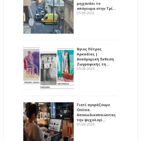
μηχανάκι το
απόγευμα στην Τρί…
05-08-2026
Άγιος Πέτρος
Αρκαδίας |
Αναδρομική Έκθεση
Ζωγραφικής τη…
05-08-2026
Γιατί αγοράζουμε
Online;
Αποκωδικοποιώντας
την ψυχολογί…
05-08-2026