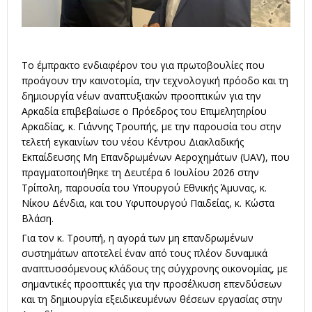
Το έμπρακτο ενδιαφέρον του για πρωτοβουλίες που
προάγουν την καινοτομία, την τεχνολογική πρόοδο και τη
δημιουργία νέων αναπτυξιακών προοπτικών για την
Αρκαδία επιβεβαίωσε ο Πρόεδρος του Επιμελητηρίου
Αρκαδίας, κ. Γιάννης Τρουπής, με την παρουσία του στην
τελετή εγκαινίων του νέου Κέντρου Διακλαδικής
Εκπαίδευσης Μη Επανδρωμένων Αεροχημάτων (UAV), που
πραγματοποιήθηκε τη Δευτέρα 6 Ιουλίου 2026 στην
Τρίπολη, παρουσία του Υπουργού Εθνικής Άμυνας, κ.
Νίκου Δένδια, και του Υφυπουργού Παιδείας, κ. Κώστα
Βλάση.
Για τον κ. Τρουπή, η αγορά των μη επανδρωμένων
συστημάτων αποτελεί έναν από τους πλέον δυναμικά
αναπτυσσόμενους κλάδους της σύγχρονης οικονομίας, με
σημαντικές προοπτικές για την προσέλκυση επενδύσεων
και τη δημιουργία εξειδικευμένων θέσεων εργασίας στην