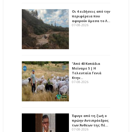
Οι 4 ειδήσεις από την
περιφέρεια που
αφορούν άμεσα το Λ…
07-08-2026
"Από 40 Κοπάδια
Μείναμε 5 | Η
Τελευταία Γενιά
Κτην…
07-08-2026
Έφυγε από τη ζωή ο
πρώην Αντιπρόεδρος
των Άνθεων της Πέ…
07-08-2026