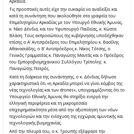
Αρκαδία.
Τις προοπτικές αυτές είχε την ευκαιρία να αναδείξει και
κατά τη συνάντηση που ακολούθησε στα γραφεία του
Επιμελητηρίου Αρκαδίας με τον Υπουργό Εθνικής Άμυνας,
κ. Νίκο Δένδια, και τον Υφυπουργό Παιδείας, κ. Κώστα
Βλάση. Τους εκπροσώπους της κυβέρνησης υποδέχθηκαν
επίσης ο Α’ Αντιπρόεδρος του Επιμελητηρίου κ. Βασίλης
Αθανασιάδης, ο Β’ Αντιπρόεδρος κ. Νίκος Τότσης, ο
Γενικός Γραμματέας κ. Παναγιώτης Μαντάς και ο Πρόεδρος
του Εμποροβιομηχανικού Συλλόγου Τρίπολης κ.
Παναγιώτης Πιτερός.
Κατά τη διάρκεια της συνάντησης, ο κ. Δένδιας δήλωσε
χαρακτηριστικά ότι «η Αρκαδία μπορεί να γίνει κόμβος της
νέας τεχνολογίας και των drones», υπογραμμίζοντας ότι το
Υπουργείο Εθνικής Άμυνας θα στηρίξει ενεργά την
ελληνική περιφέρεια και τη μικρομεσαία
επιχειρηματικότητα μέσα από την αξιοποίηση των νέων
τεχνολογιών και την ενίσχυση της εγχώριας αμυντικής και
τεχνολογικής βιομηχανίας.
Από την πλευρά του, ο κ. Τρουπής εξέφρασε την