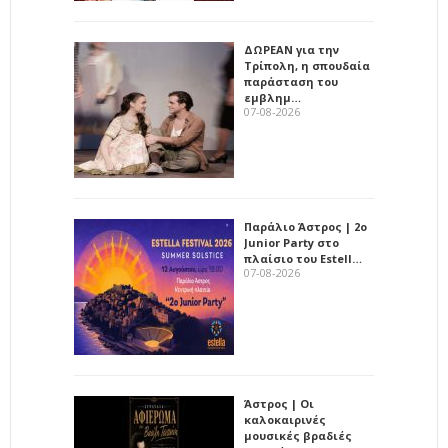
ΔΩΡΕΑΝ για την
Τρίπολη, η σπουδαία
παράσταση του
εμβλημ…
07-08-2026
Παράλιο Άστρος | 2ο
Junior Party στο
πλαίσιο του Estell…
07-08-2026
Άστρος | Οι
καλοκαιρινές
μουσικές βραδιές