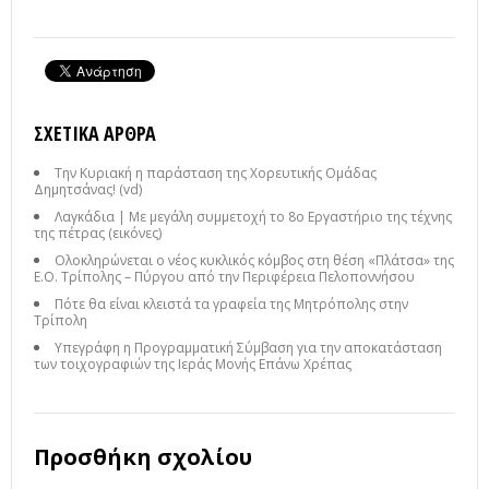
ΣΧΕΤΙΚΆ ΆΡΘΡΑ
Την Κυριακή η παράσταση της Χορευτικής Ομάδας
Δημητσάνας! (vd)
Λαγκάδια | Με μεγάλη συμμετοχή το 8ο Εργαστήριο της τέχνης
της πέτρας (εικόνες)
Ολοκληρώνεται ο νέος κυκλικός κόμβος στη θέση «Πλάτσα» της
Ε.Ο. Τρίπολης – Πύργου από την Περιφέρεια Πελοποννήσου
Πότε θα είναι κλειστά τα γραφεία της Μητρόπολης στην
Τρίπολη
Υπεγράφη η Προγραμματική Σύμβαση για την αποκατάσταση
των τοιχογραφιών της Ιεράς Μονής Επάνω Χρέπας
Προσθήκη σχολίου