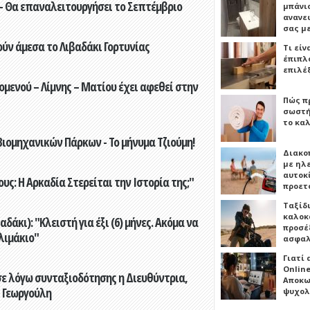
- Θα επαναλειτουργήσει το Σεπτέμβριο
μπάνιο
ανανε
σας μ
ούν άμεσα το Λιβαδάκι Γορτυνίας
Τι είν
έπιπλο
επιλέ
ενού – Λίμνης – Ματίου έχει αφεθεί στην
Πώς πρ
σωστή
το καλ
ιομηχανικών Πάρκων - Το μήνυμα Τζιούμη!
Διακο
με ηλ
αυτοκ
ς: Η Αρκαδία Στερείται την Ιστορία της;"
προετ
Ταξίδ
καλοκ
άκι): "Κλειστή για έξι (6) μήνες. Ακόμα να
προσέξ
λιμάκιο"
ασφαλ
Γιατί
Online
ε λόγω συνταξιοδότησης η Διευθύντρια,
Αποκω
 Γεωργούλη
ψυχολ