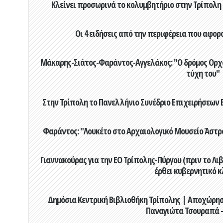
Κλείνει προσωρινά το κολυμβητήριο στην Τρίπολη 
Οι 4 ειδήσεις από την περιφέρεια που αφορ
Μάκαρης-Σιάτος-Φαράντος-Αγγελάκος: "Ο δρόμος Ορχομ
τύχη του"
Στην Τρίπολη το Πανελλήνιο Συνέδριο Επιχειρήσεων Β
Φαράντος: "Λουκέτο στο Αρχαιολογικό Μουσείο Άστρου
Γιαννακούρας για την EO Τρίπολης-Πύργου (πριν το Λιβαδ
έρθει κυβερνητικό κ
Δημόσια Κεντρική Βιβλιοθήκη Τρίπολης | Αποχώρησ
Παναγιώτα Τσουραπά -