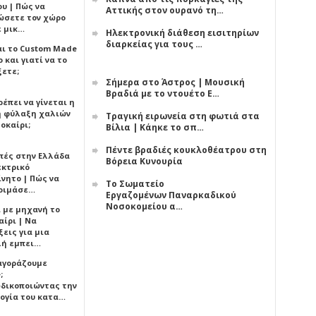
υ | Πώς να
Αττικής στον ουρανό τη…
ώσετε τον χώρο
ε μικ…
Ηλεκτρονική διάθεση εισιτηρίων
διαρκείας για τους …
αι το Custom Made
 και γιατί να το
ξετε;
Σήμερα στο Άστρος | Μουσική
Βραδιά με το ντουέτο Ε…
έπει να γίνεται η
 φύλαξη χαλιών
Τραγική ειρωνεία στη φωτιά στα
οκαίρι;
Βίλια | Κάηκε το σπ…
Πέντε βραδιές κουκλοθέατρου στη
πές στην Ελλάδα
Βόρεια Κυνουρία
εκτρικό
ίνητο | Πώς να
Το Σωματείο
οιμάσε…
Εργαζομένων Παναρκαδικού
Νοσοκομείου α…
ι με μηχανή το
αίρι | Να
εις για μια
ή εμπει…
 αγοράζουμε
;
δικοποιώντας την
ογία του κατα…