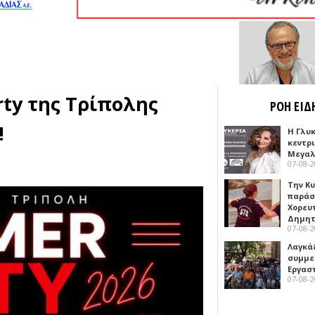
ty της Τρίπολης
ΡΟΗ ΕΙΔ
!
Η Γλυ
κεντρ
Μεγαλ
07-08-
Την Κ
παράσ
Χορευ
Δημη
07-08-
Λαγκά
συμμε
Εργασ
07-08-