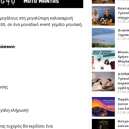
Κώστα
Τρίπο
σύγχρ
 μεγάλους στη μεγαλύτερη καλοκαιρινή
07-08-
:00, σε ένα μοναδικό event γεμάτο μουσική,
Διακο
Ξηροπ
07-08-
αύσουν:
Μουσι
Χρήστ
Μάγδα
07-08-
ΔΩΡΕΑ
Τρίπο
παράσ
ωσης
εμβλ
07-08-
Παράλ
Junior
του Es
εγάλη κλήρωση!
07-08-
Άστρος
ς τυχερός θα κερδίσει ένα:
καλοκ