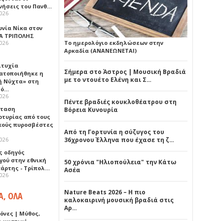
νήσεις του Πανθ…
2026
ωνία Νίκα στον
Α ΤΡΙΠΟΛΗΣ
2026
Το ημερολόγιο εκδηλώσεων στην
Αρκαδία (ΑΝΑΝΕΩΝΕΤΑΙ)
ιτυχία
Σήμερα στο Άστρος | Μουσική Βραδιά
ατοποιήθηκε η
με το ντουέτο Ελένη και Σ…
ή Νύχτα» στη
λό…
2026
Πέντε βραδιές κουκλοθέατρου στη
σταση
Βόρεια Κυνουρία
ρτυρίας από τους
κούς πυροσβέστες
Από τη Γορτυνία η σύζυγος του
2026
36χρονου Έλληνα που έχασε τη ζ…
ς οδηγός
γού στην εθνική
50 χρόνια "Ηλιοπούλεια" την Κάτω
πάρτης - Τρίπολ…
Ασέα
2026
Nature Beats 2026 – Η πιο
Α, ΟΛΑ
καλοκαιρινή μουσική βραδιά στις
Αρ…
όνες | Μύθος,