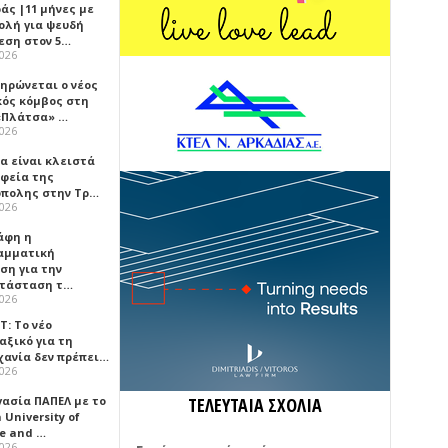
άς |11 μήνες με
ολή για ψευδή
εση στον 5…
2026
ηρώνεται ο νέος
κός κόμβος στη
«Πλάτσα» …
2026
α είναι κλειστά
αφεία της
πολης στην Τρ…
2026
άφη η
αμματική
ση για την
τάσταση τ…
2026
Τ: Το νέο
αξικό για τη
χανία δεν πρέπει…
2026
γασία ΠΑΠΕΛ με το
ΤΕΛΕΥΤΑΙΑ ΣΧΟΛΙΑ
University of
ce and …
2026