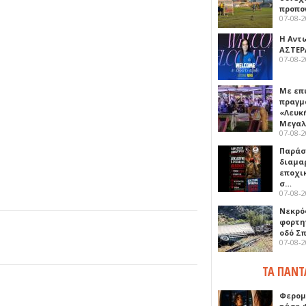
προπο
07-08-
Η Αντ
ΑΣΤΕΡ
07-08-
Με επ
πραγμ
«Λευκ
Μεγα
07-08-
Παρά
διαμα
εποχι
σ…
07-08-
Νεκρό
φορτη
οδό Σ
07-08-
ΤΑ ΠΑΝΤ
Φερομ