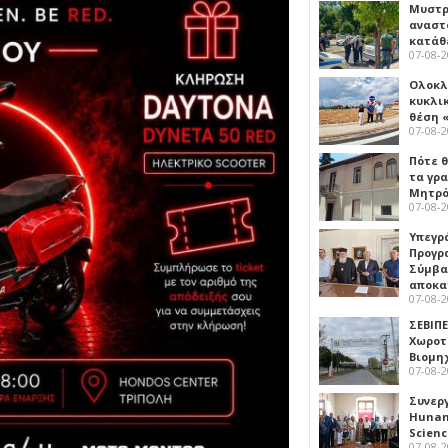
Μυστρ
αναστ
κατάθ
07-08-
Ολοκλ
κυκλι
θέση 
07-08-
Πότε θ
τα γρ
Μητρό
07-08-
Υπεγρ
Προγρ
Σύμβα
αποκα
07-08-
ΣΕΒΙΠΕ
Χωροτ
Βιομη
07-08-
Συνερ
Hunan 
Scien
07-08-