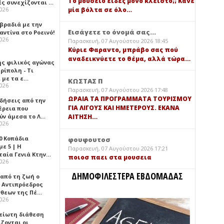
Τό μουσείο είδες μόνο κλειστό;; Κάνε
ές συνεχίζονται …
μία βόλτα σε όλο…
2026
 βραδιά με την
Εισάγετε το όνομά σας...
ντίνα στο Ροεινό!
2026
Παρασκευή, 07 Αυγούστου 2026 18:45
Κύριε Φαραντο, μπράβο σας πού
αναδεικνύετε το θέμα, αλλά τώρα…
ής φιλικός αγώνας
ρίπολη - Τι
 με τα ε…
ΚΩΣΤΑΣ Π
2026
Παρασκευή, 07 Αυγούστου 2026 17:48
ΩΡΑΙΑ ΤΑ ΠΡΟΓΡΑΜΜΑΤΑ ΤΟΥΡΙΣΜΟΥ
ιδήσεις από την
ΓΙΑ ΛΙΓΟΥΣ ΚΑΙ ΗΜΕΤΕΡΟΥΣ. ΕΚΑΝΑ
έρεια που
ύν άμεσα το Λ…
ΑΙΤΗΣΗ…
2026
0 Κοπάδια
φουφουτοσ
ε 5 | Η
Παρασκευή, 07 Αυγούστου 2026 17:21
ταία Γενιά Κτην…
ποιοσ παει στα μουσεια
2026
ΔΗΜΟΦΙΛΕΣΤΕΡΑ ΕΒΔΟΜΑΔΑΣ
 από τη ζωή ο
 Αντιπρόεδρος
νθεων της Πέ…
2026
είωτη διάθεση
ζονται οι