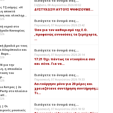
Εισάγετε το όνομά σας...
Σάββατο, 08 Αυγούστου 2026 00:02
ς Τζιούμης: «Η
ΔΥΣΤΥΧΩΣ!!! ΑΥΤΟΥΣ ΨΗΦΙΖΟΥΜΕ...
λη αποκτά
ονη και ολοκληρ…
2026
Εισάγετε το όνομά σας...
Παρασκευή, 07 Αυγούστου 2026 23:42
πή νερού στο
Όσο για τον καθαρισμό της Ε.Ο.
ήγαδο Κυνουρίας
2026
,προφανώς εννοούσες τα ξερόχορτα,
…
κή βραδιά με τους
ο Αδαμόπουλο και
Εισάγετε το όνομά σας...
 Βαρο…
Παρασκευή, 07 Αυγούστου 2026 20:14
2026
17:21 Όχι πάντως τα ντουγάνια σαν
και σένα. Για να…
Ν για την
λη, η σπουδαία
ταση του
Εισάγετε το όνομά σας...
ημ…
Παρασκευή, 07 Αυγούστου 2026 19:33
2026
Λειτούργησε μόνο για 20 μέρες και
ιο Άστρος | 2ο
χρειαζότανε συντήρηση συντήρηση;;;
 Party στο πλαίσιο
Τι…
tell…
2026
Εισάγετε το όνομά σας...
 | Οι
Παρασκευή, 07 Αυγούστου 2026 18:53
αιρινές μουσικές