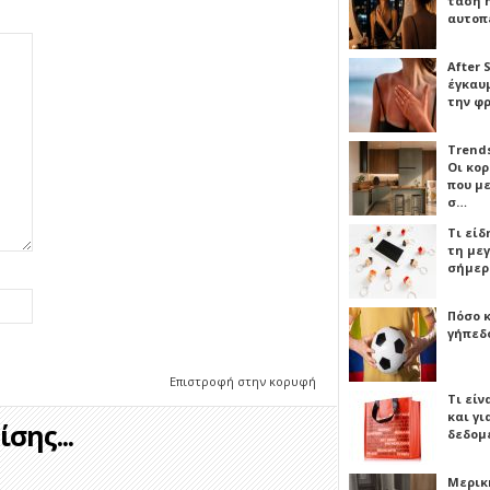
τάση 
αυτοπ
After 
έγκαυμ
την φ
Trends
Οι κο
που μ
σ…
Τι είδ
τη με
σήμερ
Πόσο 
γήπεδο
Επιστροφή στην κορυφή
Τι είν
και γι
σης...
δεδομ
Μερικ