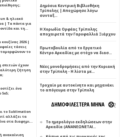
ή μυστικό
εποίθησης;
Δημόσια Κεντρική Βιβλιοθήκη
Τρίπολης | Αποχώρησε λόγω
συνταξ…
Sun & ηλιακό
α | Τα πάντα για
ροντίδα και τη…
Η Χορωδία Ορφέας Τρίπολης
αποχαιρετά την Γαρυφαλλιά Ξιάρχου
 κουζίνας 2026 |
ρυφαίες τάσεις
Πρωτοβουλία από το Εργατικό
εταμορφώνουν το
Κέντρο Αρκαδίας με στόχο να διασ…
η σπιτιών έχουν
Νέες μονοδρομήσεις από την Κυριακή
γαλύτερη ζήτηση
στην Τρίπολη - Η λίστα με…
α;
Τροχαίο με αυτοκίνητο και μηχανάκι
κοστίζει ένα
το απόγευμα στην Τρίπολη
 5x5;
ΔΗΜΟΦΙΛΕΣΤΕΡΑ ΜΗΝΑ
αι το Sublimation
ατί αλλάζει τα
ένα στα διαφημι…
Το ημερολόγιο εκδηλώσεων στην
Αρκαδία (ΑΝΑΝΕΩΝΕΤΑΙ…
ή ανακαίνιση
Κάπνα από τις πυρκαγιές της