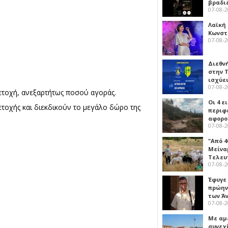
βραδι
07-08-
Λαϊκή
Κωνστα
07-08-
Διεθν
στην Τ
ισχύει
07-08-
μετοχή, ανεξαρτήτως ποσού αγοράς.
Οι 4 ε
ετοχής και διεκδικούν το μεγάλο δώρο της
περιφ
αφορο
07-08-
"Από 4
Μείναμ
Τελευ
07-08-
Έφυγε
πρώην
των Ά
07-08-
Με αμ
συνεχί