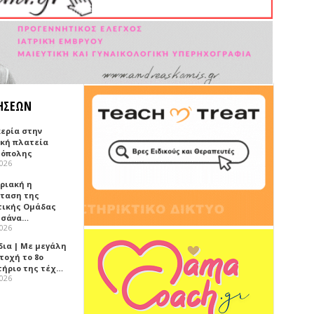
ΗΣΕΩΝ
κερία στην
ική πλατεία
όπολης
2026
υριακή η
ταση της
τικής Ομάδας
τσάνα…
2026
δια | Με μεγάλη
τοχή το 8ο
τήριο της τέχ…
2026