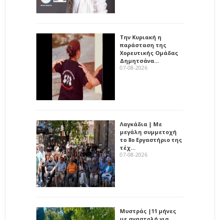
Την Κυριακή η
παράσταση της
Χορευτικής Ομάδας
Δημητσάνα…
07-08-2026
Λαγκάδια | Με
μεγάλη συμμετοχή
το 8ο Εργαστήριο της
τέχ…
07-08-2026
Μυστράς |11 μήνες
με αναστολή για