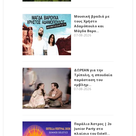
Μουσική βραδιά με
τους Χρήστο
Αδαμόπουλο και
Μάγδα Βαρο…
07-08-2026
ΔΩΡΕΑΝ για την
Τρίπολη, η σπουδαία
παράσταση του
εμβλημ…
07-08-2026
Παράλιο Άστρος | 2ο
Junior Party στο
πλαίσιο του Estell…