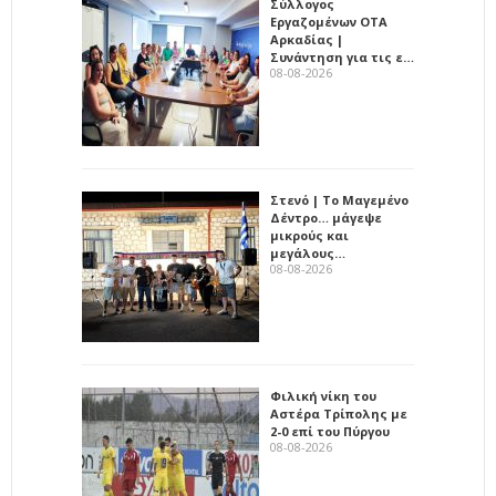
Σύλλογος
Εργαζομένων ΟΤΑ
Αρκαδίας |
Συνάντηση για τις ε…
08-08-2026
Στενό | Το Μαγεμένο
Δέντρο… μάγεψε
μικρούς και
μεγάλους…
08-08-2026
Φιλική νίκη του
Αστέρα Τρίπολης με
2-0 επί του Πύργου
08-08-2026