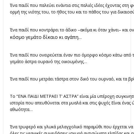
Ένα παιδί που παλεύει ενάντια στις παλιές ιδέες έχοντας στη 
ορμή της νιότης του, το ήθος του και το πάθος του για δικαιοσ
Ένα παιδί που κοντράρει το άδικο –ακόμα κι όταν χάνει– και ο
κόσμο γεμάτο δίκαιο κι αγάπη…
Ένα παιδί που ονειρεύεται έναν πιο όμορφο κόσμο κάτω από 
γεμάτο άστρα ουρανό της οικουμένης…
Ένα παιδί που μετράει τ΄άστρα στον δικό του ουρναό, και τα β
Το “ΕΝΑ ΠΑΙΔΙ ΜΕΤΡΑΕΙ Τ’ ΑΣΤΡΑ” είναι μία υπέροχη συγκινητι
ιστορία που απευθύνεται στα μυαλά και στις ψυχές Είναι ένας 
αθωότητα…
Ένα τρυφερό και γλυκά μελαγχολικό παραμύθι που έρχεται να
όλες τις νεανικές συνειδήσεις ισχυρά αντισώματα ελπίδας και ο