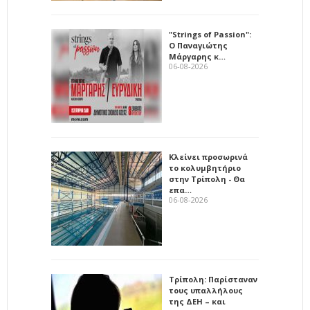
"Strings of Passion":
Ο Παναγιώτης
Μάργαρης κ…
06-08-2026
Κλείνει προσωρινά
το κολυμβητήριο
στην Τρίπολη - Θα
επα…
06-08-2026
Τρίπολη: Παρίσταναν
τους υπαλλήλους
της ΔΕΗ – και