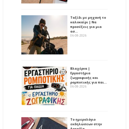
Ταξίδι με μηχανή το
καλοκαίρι | Να
προσέξεις για μια
ασ…
06-08-2026
Βλαχέρνα |
Εργαστήρια
ζωγραφικής και
ρομποτικής για παι…
06-08-2026
Το ημερολόγιο
εκδηλώσεων στην
Αρκαδία