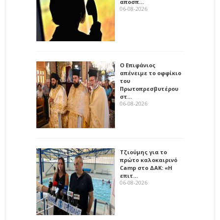
αποσπ…
06-08-2026
Ο Επιφάνιος
απένειμε το οφφίκιο
του
Πρωτοπρεσβυτέρου
στ…
06-08-2026
Τζιούμης για το
πρώτο καλοκαιρινό
Camp στο ΔΑΚ: «Η
επιτ…
06-08-2026