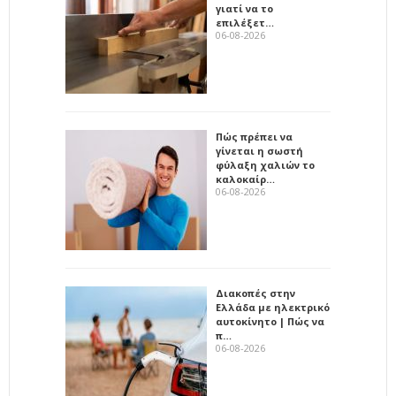
γιατί να το
επιλέξετ…
06-08-2026
Πώς πρέπει να
γίνεται η σωστή
φύλαξη χαλιών το
καλοκαίρ…
06-08-2026
Διακοπές στην
Ελλάδα με ηλεκτρικό
αυτοκίνητο | Πώς να
π…
06-08-2026