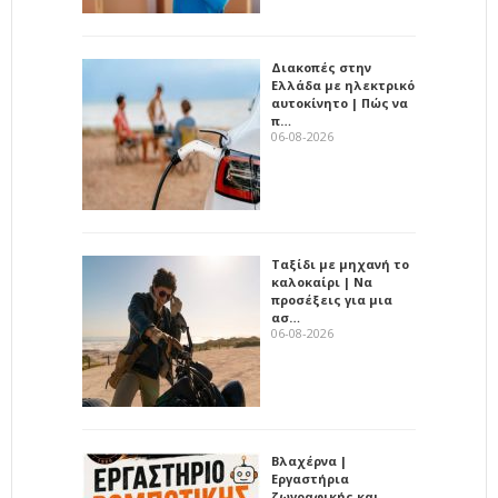
Διακοπές στην
Ελλάδα με ηλεκτρικό
αυτοκίνητο | Πώς να
π…
06-08-2026
Ταξίδι με μηχανή το
καλοκαίρι | Να
προσέξεις για μια
ασ…
06-08-2026
Βλαχέρνα |
Εργαστήρια
ζωγραφικής και