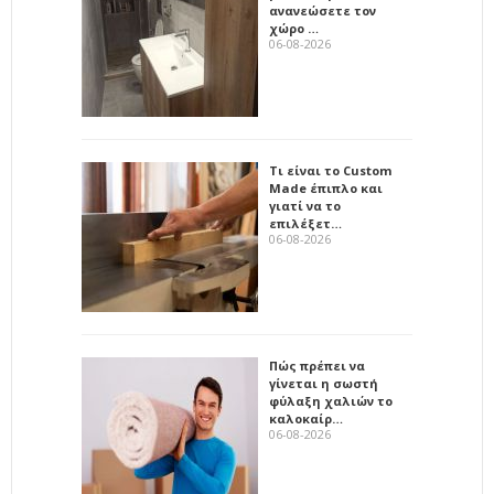
ανανεώσετε τον
χώρο …
06-08-2026
Τι είναι το Custom
Made έπιπλο και
γιατί να το
επιλέξετ…
06-08-2026
Πώς πρέπει να
γίνεται η σωστή
φύλαξη χαλιών το
καλοκαίρ…
06-08-2026