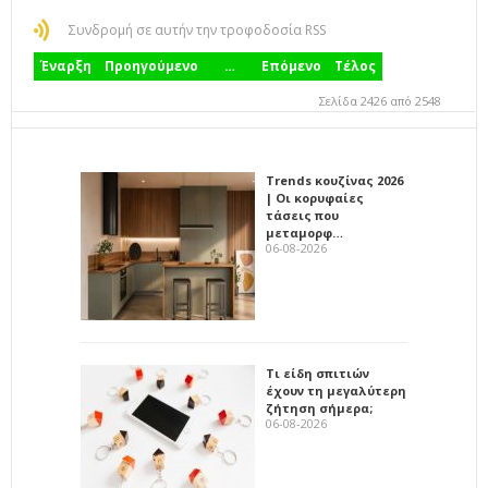
Συνδρομή σε αυτήν την τροφοδοσία RSS
Έναρξη
Προηγούμενο
…
Επόμενο
Τέλος
Σελίδα 2426 από 2548
Trends κουζίνας 2026
| Οι κορυφαίες
τάσεις που
μεταμορφ…
06-08-2026
Τι είδη σπιτιών
έχουν τη μεγαλύτερη
ζήτηση σήμερα;
06-08-2026