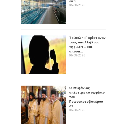
επα…
06-08-2026
Τρίπολη: Παρίσταναν
τους υπαλλήλους
της ΔΕΗ – και
αποσπ…
06-08-2026
Ο Επιφάνιος
απένειμε το οφφίκιο
του
Πρωτοπρεσβυτέρου
στ…
06-08-2026