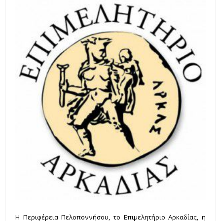
Η Περιφέρεια Πελοποννήσου, το Επιμελητήριο Αρκαδίας, η