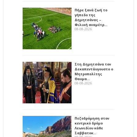
Πήρε ξανά ζωή το
γήπεδο της
Δημητσάνας –
Φιλική αναμέτρ…
08-08-2026
Στη Δημητσάνα τον
Δεκαπεντάυγουστο ο
Μητροπολίτης
Θαυμα…
08-08-2026
Πεζοδρόμηση στον
κεντρικό δρόμο
Λεωνιδίου κάθε
Σαββατοκ…