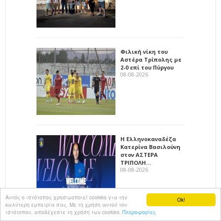
Φιλική νίκη του
Αστέρα Τρίπολης με
2-0 επί του Πύργου
08-08-2026
Η Ελληνοκαναδέζα
Κατερίνα Βασιλούνη
στον ΑΣΤΕΡΑ
ΤΡΙΠΟΛΗ…
08-08-2026
Αυτός ο ιστότοπος χρησιμοποιεί cookies για την
Ok!
καλύτερη εμπειρία σας. Με τη χρήση αυτού του
ιστότοπου, αποδέχεστε τη χρήση των cookies.
Πληροφορίες