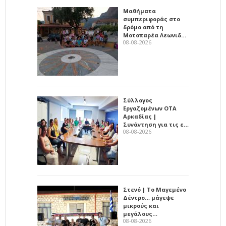
Μαθήματα
συμπεριφοράς στο
δρόμο από τη
Μοτοπαρέα Λεωνιδ…
08-08-2026
Σύλλογος
Εργαζομένων ΟΤΑ
Αρκαδίας |
Συνάντηση για τις ε…
08-08-2026
Στενό | Το Μαγεμένο
Δέντρο… μάγεψε
μικρούς και
μεγάλους…
08-08-2026