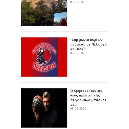
08-08-2026
"Συμφωνία κυρίων"
ανάμεσα σε Πελασγό
και Πολύ…
08-08-2026
Ο Χρήστος Γεννιάς
νέος προπονητής
στην ομάδα μπάσκετ
το…
08-08-2026