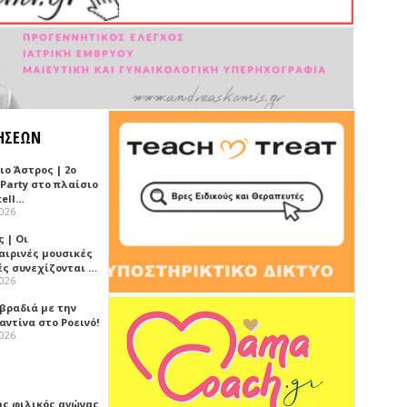
ΗΣΕΩΝ
ιο Άστρος | 2ο
 Party στο πλαίσιο
tell…
2026
 | Οι
αιρινές μουσικές
ές συνεχίζονται …
2026
 βραδιά με την
ντίνα στο Ροεινό!
2026
ής φιλικός αγώνας