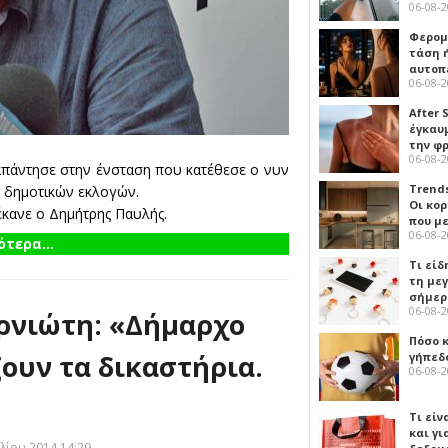
06-08-
Φερομ
τάση 
αυτοπ
06-08-
After 
έγκαυμ
την φ
06-08-
απάντησε στην ένσταση που κατέθεσε ο νυν
Trends
 δημοτικών εκλογών.
Οι κο
έκανε ο Δημήτρης Παυλής.
που μ
06-08-
τερα...
Τι είδ
τη με
σήμερ
06-08-
ρνιώτη: «Δήμαρχο
Πόσο 
ουν τα δικαστήρια.
γήπεδο
06-08-
Τι είν
και γι
λίου 2014 14:29