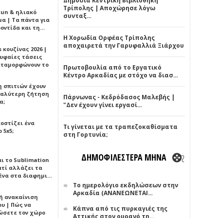
Δημόσια Κεντρική Βιβλιοθήκη
Τρίπολης | Αποχώρησε λόγω
Sun & ηλιακό
συνταξ…
α | Τα πάντα για
ροντίδα και τη…
Η Χορωδία Ορφέας Τρίπολης
αποχαιρετά την Γαρυφαλλιά Ξιάρχου
 κουζίνας 2026 |
ρυφαίες τάσεις
εταμορφώνουν το
Πρωτοβουλία από το Εργατικό
Κέντρο Αρκαδίας με στόχο να διασ…
η σπιτιών έχουν
γαλύτερη ζήτηση
Πάρνωνας - Κεδρόδασος Μαλεβής |
α;
"Δεν έχουν γίνει εργασί…
κοστίζει ένα
Τι γίνεται με τα τραπεζοκαθίσματα
 5x5;
στη Γορτυνία;
ΔΗΜΟΦΙΛΕΣΤΕΡΑ ΜΗΝΑ
αι το Sublimation
ατί αλλάζει τα
ένα στα διαφημι…
Το ημερολόγιο εκδηλώσεων στην
Αρκαδία (ΑΝΑΝΕΩΝΕΤΑΙ…
ή ανακαίνιση
υ | Πώς να
Κάπνα από τις πυρκαγιές της
ώσετε τον χώρο
Αττικής στον ουρανό τη…