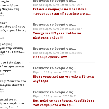
Εισάγετε το όνομά σας...
ιτυχία
Παρασκευή, 07 Αυγούστου 2026 10:17
ατοποιήθηκε η
ή Νύχτα» στη
Γελάει ο κόσμος! από πότε θέλει
λό…
προγραμματική η Περιφέρεια για…
2026
σταση
Εισάγετε το όνομά σας...
ρτυρίας από τους
Παρασκευή, 07 Αυγούστου 2026 06:57
κούς πυροσβέστες
Συνεχίστε!!! Έχετε πολλά να
κλείσετε ακόμα!!!
2026
ς οδηγός
γού στην εθνική
Εισάγετε το όνομά σας...
πάρτης - Τρίπολ…
Παρασκευή, 07 Αυγούστου 2026 06:56
2026
Θέλουμε εγκαίνια!!!!
ήμου Τρίπολης |
λή αιτήσεων για
Εισάγετε το όνομά σας...
όγραμμα …
Πέμπτη, 06 Αυγούστου 2026 21:29
2026
Είστε γραφικοί και για γέλια Τίποτα
λιγότερο
τος: "Λουκέτο στο
ολογικό Μουσείο
υ…
Εισάγετε το όνομά σας...
2026
Πέμπτη, 06 Αυγούστου 2026 20:51
χρειάζονται
Και πολύ το κρατήσατε. Κοροϊδεύετε
ή τα κουφώματα
τον κόσμο μετά από έξι…
ινίου; 6 σημά…