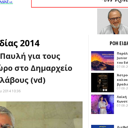
δίας 2014
ΡΟΗ ΕΙΔ
Παυλή για τους
Παράλ
Junior
του Es
χώρο στο Δημαρχείο
07-08-
Άστρος
λάβους (vd)
καλοκ
βραδι
07-08-
ου 2014 10:36
Λαϊκή
Κωνστα
07-08-
Διεθν