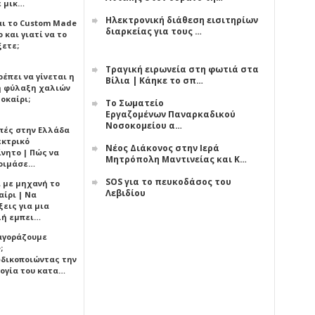
ε μικ…
Ηλεκτρονική διάθεση εισιτηρίων
αι το Custom Made
διαρκείας για τους …
 και γιατί να το
ξετε;
Τραγική ειρωνεία στη φωτιά στα
έπει να γίνεται η
Βίλια | Κάηκε το σπ…
 φύλαξη χαλιών
οκαίρι;
Το Σωματείο
Εργαζομένων Παναρκαδικού
Νοσοκομείου α…
πές στην Ελλάδα
εκτρικό
Νέος Διάκονος στην Ιερά
ίνητο | Πώς να
Μητρόπολη Μαντινείας και Κ…
οιμάσε…
SOS για το πευκοδάσος του
ι με μηχανή το
Λεβιδίου
αίρι | Να
εις για μια
ή εμπει…
 αγοράζουμε
;
δικοποιώντας την
ογία του κατα…