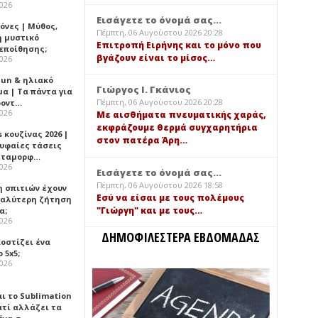
2026
Εισάγετε το όνομά σας...
όνες | Μύθος,
Πέμπτη, 06 Αυγούστου 2026 20:28
ή μυστικό
Επιτροπή Ειρήνης και το μόνο που
εποίθησης;
βγάζουν είναι το μίσος…
2026
Sun & ηλιακό
Γιώργος Ι. Γκάνιος
α | Τα πάντα για
Πέμπτη, 06 Αυγούστου 2026 20:28
ροντ…
2026
Με αισθήματα πνευματικής χαράς,
εκφράζουμε θερμά συγχαρητήρια
 κουζίνας 2026 |
στον πατέρα Άρη…
ρυφαίες τάσεις
εταμορφ…
2026
Εισάγετε το όνομά σας...
Πέμπτη, 06 Αυγούστου 2026 18:58
η σπιτιών έχουν
Εσύ να είσαι με τους πολέμους
γαλύτερη ζήτηση
"Γιώργη" και με τους…
α;
2026
ΔΗΜΟΦΙΛΕΣΤΕΡΑ ΕΒΔΟΜΑΔΑΣ
κοστίζει ένα
 5x5;
2026
αι το Sublimation
ατί αλλάζει τα