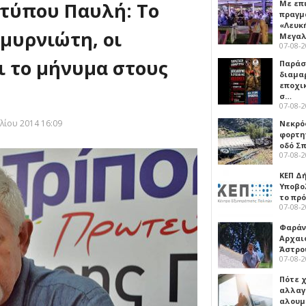
 τύπου Παυλή: Το
Με επ
πραγμ
«Λευκ
μυρνιώτη, οι
Μεγα
07-08-
ι το μήνυμα στους
Παρά
διαμα
εποχι
σ…
07-08-
λίου 2014 16:09
Νεκρό
φορτη
οδό Σ
07-08-
ΚΕΠ Δ
Υποβο
το πρ
07-08-
Φαράν
Αρχαι
Άστρο
07-08-
Πότε 
αλλαγ
αλουμ