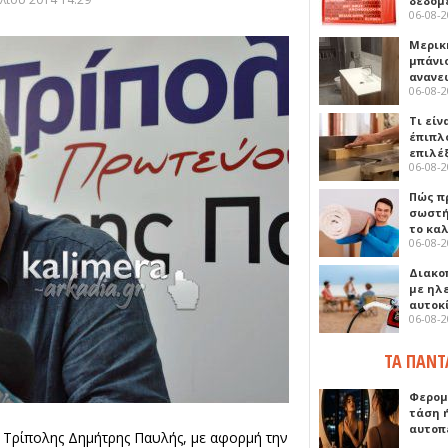
δεδομ
06-08-
Μερικ
μπάνιο
ανανε
06-08-
Τι είν
έπιπλο
επιλέ
06-08-
Πώς πρ
σωστή
το κα
06-08-
Διακο
με ηλ
αυτοκ
06-08-
ΤΑ ΠΑΝΤ
Φερομ
τάση 
αυτοπ
Τρίπολης Δημήτρης Παυλής, με αφορμή την