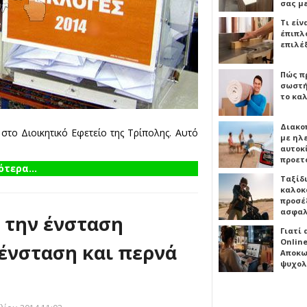
σας μ
Τι είν
έπιπλο
επιλέ
Πώς πρ
σωστή
το καλ
Διακο
στο Διοικητικό Εφετείο της Τρίπολης. Αυτό
με ηλ
αυτοκ
προετ
τερα...
Ταξίδ
καλοκ
προσέξ
ασφαλ
α την ένσταση
Γιατί
Online
τένσταση και περνά
Αποκω
ψυχολ