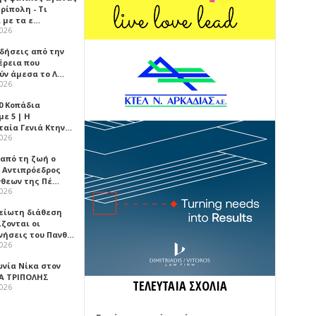
ρίπολη - Τι
 με τα ε…
2026
ιδήσεις από την
έρεια που
ύν άμεσα το Λ…
2026
0 Κοπάδια
ε 5 | Η
ταία Γενιά Κτην…
2026
 από τη ζωή ο
 Αντιπρόεδρος
νθεων της Πέ…
2026
είωτη διάθεση
ζονται οι
νήσεις του Πανθ…
2026
ωνία Νίκα στον
Α ΤΡΙΠΟΛΗΣ
ΤΕΛΕΥΤΑΙΑ ΣΧΟΛΙΑ
2026