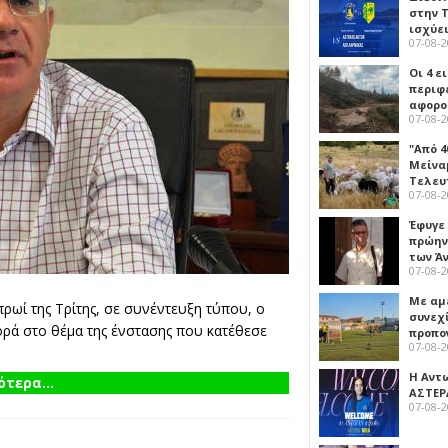
στην Τ
ισχύει
07-08-
Οι 4 ε
περιφ
αφορο
07-08-
"Από 4
Μείναμ
Τελευ
07-08-
Έφυγε
πρώην
των Ά
07-08-
Με αμ
ρωί της Τρίτης, σε συνέντευξη τύπου, ο
συνεχί
ρά στο θέμα της ένστασης που κατέθεσε
προπο
07-08-
Η Αντ
τερα...
ΑΣΤΕΡ
07-08-