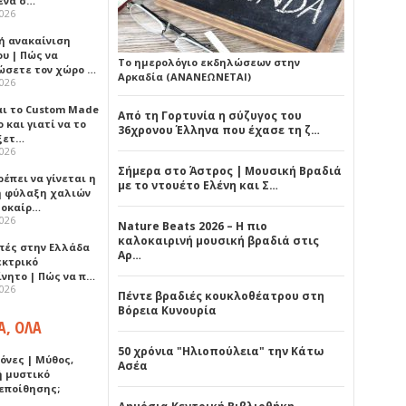
ένα σ…
2026
ή ανακαίνιση
υ | Πώς να
Το ημερολόγιο εκδηλώσεων στην
ώσετε τον χώρο …
Αρκαδία (ΑΝΑΝΕΩΝΕΤΑΙ)
2026
αι το Custom Made
Από τη Γορτυνία η σύζυγος του
 και γιατί να το
36χρονου Έλληνα που έχασε τη ζ…
ξετ…
2026
Σήμερα στο Άστρος | Μουσική Βραδιά
έπει να γίνεται η
με το ντουέτο Ελένη και Σ…
 φύλαξη χαλιών
λοκαίρ…
2026
Nature Beats 2026 – Η πιο
καλοκαιρινή μουσική βραδιά στις
πές στην Ελλάδα
Αρ…
εκτρικό
ίνητο | Πώς να π…
2026
Πέντε βραδιές κουκλοθέατρου στη
Βόρεια Κυνουρία
Α, ΟΛΑ
50 χρόνια "Ηλιοπούλεια" την Κάτω
όνες | Μύθος,
Ασέα
ή μυστικό
εποίθησης;