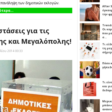
 επανάληψη των δημοτικών εκλογών.
After 
τερα...
έγκαυμ
την φ
Trends
τάσεις για τις
Οι κο
που μ
σ…
ης και Μεγαλόπολης!
Τι είδ
τη με
λίου 2014 00:33
σήμερ
Πόσο 
γήπεδο
Τι είν
και γι
δεδομ
Μερικ
μπάνιο
ανανε