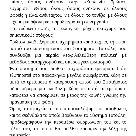
επίσης όσους ανήκουν στην «Κοινωνία Πρώτα»,
ευχαριστώ εξίσου όλους όσους ανήκουν σε άλλους
φορείς ή είναι ανένταχτοι. Με όλους, το τονίζω, με όλους
είχαμε μια άψογη και παραδειγματική συνεργασία.
Στη διάρκεια αυτής της εκλογικής μάχης πετύχαμε δυο
σημαντικούς στόχους.
Πρώτον αναδείξαμε με επιχειρήματα και στοιχεία, τη φύση
αυτού του κατεστημένου, του Συστήματος Τατούλη, που
συνδυάζει μια ακραία νεοφιλελεύθερη πολιτική με
μεθόδους αυταρχισμού και υπερσυγκεντρωτισμού.
Ένα σύστημα που διαθέτει ισχυρότατα ερείσματα διότι
εξυπηρετεί στο παρασκήνιο μεγάλα συμφέροντα. Χάρη σε
αυτά τα ερείσματα ή κατάρρευση αυτού του Συστήματος
πήρε σήμερα μια αναβολή. Χάρη σε αυτά τα ερείσματα
κατάφερε να αποκρύψει σε μέρος της κοινής γνώμης την
πραγματική του φύση.
Όμως, τα στοιχεία τα οποία αποκαλύψαμε, οι ατασθαλίες
και τα σκάνδαλα τα οποία βαρύνουν το Σύστημα Τατούλη,
προδιαγράφουν την περαιτέρω συρρίκνωση του και το
τέλος του, το οποίο θα επέλθει και πριν την λήξη της
πενταετίας.