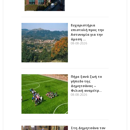
Ευχαριστήρια
επιστολή προς την
Αστυνομία για την
άμεση …
08-08-2026
Πήρε ξανά ζωή το
γήπεδο της
Δημητσάνας –
Φιλική αναμέτρ…
08-08-2026
Στη Δημητσάνα τον