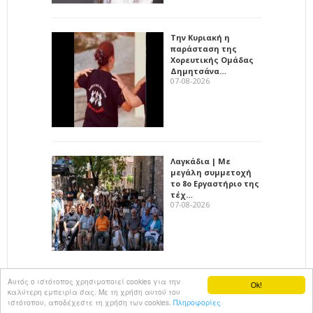
Την Κυριακή η
παράσταση της
Χορευτικής Ομάδας
Δημητσάνα…
07-08-2026
Λαγκάδια | Με
μεγάλη συμμετοχή
το 8ο Εργαστήριο της
τέχ…
07-08-2026
Αυτός ο ιστότοπος χρησιμοποιεί cookies για την
Ok!
καλύτερη εμπειρία σας. Με τη χρήση αυτού του
All rights reserved
KalimeraArkadia
ιστότοπου, αποδέχεστε τη χρήση των cookies.
Πληροφορίες