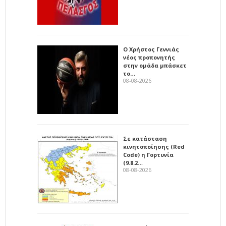
Ο Χρήστος Γεννιάς
νέος προπονητής
στην ομάδα μπάσκετ
το…
08-08-2026
Σε κατάσταση
κινητοποίησης (Red
Code) η Γορτυνία
(9.8.2…
08-08-2026