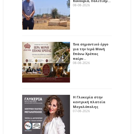
Κυνουρία, Πολιτισμ…
08-08-2026
Ένα σημαντικό έργο
για την Ιερά Μονή
Επάνω Χρέπας
παίρν…
08-08-2026
Η Γλυκερία στην
κεντρική πλατεία
Μεγαλόπολης
07-08-2026