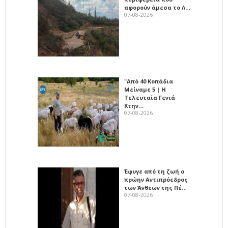
αφορούν άμεσα το Λ…
07-08-2026
"Από 40 Κοπάδια
Μείναμε 5 | Η
Τελευταία Γενιά
Κτην…
07-08-2026
Έφυγε από τη ζωή ο
πρώην Αντιπρόεδρος
των Άνθεων της Πέ…
07-08-2026