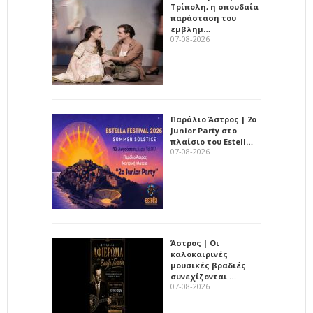
Τρίπολη, η σπουδαία
παράσταση του
εμβλημ…
07-08-2026
Παράλιο Άστρος | 2ο
Junior Party στο
πλαίσιο του Estell…
07-08-2026
Άστρος | Οι
καλοκαιρινές
μουσικές βραδιές
συνεχίζονται …
07-08-2026