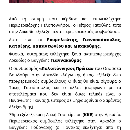
Από τη στιγμή που κέρδισε και επανεκλέχτηκε
Περιφερειάρχης Πελοποννήσου, ο Πέτρος Τατούλης, τότε
στην Αρκαδία εξέλεξε πέντε περιφερειακούς συμβούλους.
Αυτοί είναι οι
Ρουμελιώτης, Γιαννακόπουλος,
Κατσίρης, Παπαντωνίου και Μπακούρης.
Φυσικά, αυτομάτως εκλέχτηκε ξανά αντιπεριφερειάρχης
Αρκαδίας ο Βαγγέλης
Γιαννακούρας
.
Ο συνδυασμός
«Πελοπόννησος Πρώτα»
του Οδυσσέα
Βουδούρη στην Αρκαδία –λόγω της ήττας- εξέλεξε δύο
περιφερειακούς συμβούλους. Ο ένας θα είναι σίγουρα ο
Τάκης Γατσόπουλος και ο άλλος (σύμφωνα με τα
αποτελέσματα που δεν είναι όμως τελικά) είναι ο
Παναγιώτης Γκανάς (δεύτερος σε ψήφους είναι ο Σαράντος
Αλεξανδρής).
Έδρα εξέλεξε και η Λαϊκή Συσπείρωση (
ΚΚΕ
) στην Αρκαδία.
Περιφερειακός σύμβουλος εκλέχτηκε στην Αρκαδία ο
Βαγγέλης Γούργαρης (ο Γόντικας εκλέχτηκε από τη