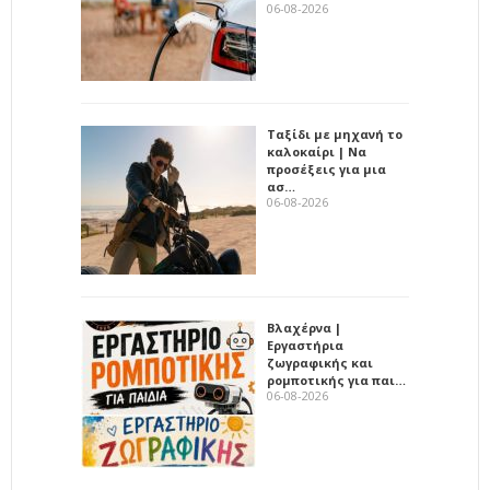
06-08-2026
Ταξίδι με μηχανή το
καλοκαίρι | Να
προσέξεις για μια
ασ…
06-08-2026
Βλαχέρνα |
Εργαστήρια
ζωγραφικής και
ρομποτικής για παι…
06-08-2026