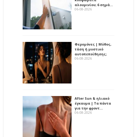
αλουμινίου; 6 σημά…
06-08-2026
Φερομόνες | Μύθος,
τάση ή μυστικό
αυτοπεποίθησης;
06-08-2026
After Sun & ηλιακό
έγκαυμα | Τα πάντα
για την φροντ…
06-08-2026