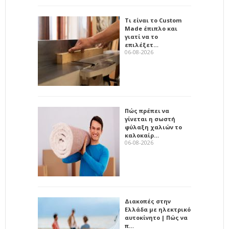
Τι είναι το Custom
Made έπιπλο και
γιατί να το
επιλέξετ…
06-08-2026
Πώς πρέπει να
γίνεται η σωστή
φύλαξη χαλιών το
καλοκαίρ…
06-08-2026
Διακοπές στην
Ελλάδα με ηλεκτρικό
αυτοκίνητο | Πώς να
π…