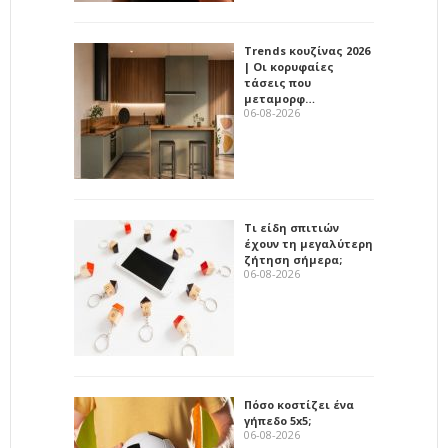
Trends κουζίνας 2026
| Οι κορυφαίες
τάσεις που
μεταμορφ…
06-08-2026
Τι είδη σπιτιών
έχουν τη μεγαλύτερη
ζήτηση σήμερα;
06-08-2026
Πόσο κοστίζει ένα
γήπεδο 5x5;
06-08-2026