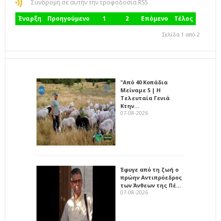
Συνδρομή σε αυτήν την τροφοδοσία RSS
Έναρξη
Προηγούμενο
1
2
Επόμενο
Τέλος
Σελίδα 1 από 2
"Από 40 Κοπάδια
Μείναμε 5 | Η
Τελευταία Γενιά
Κτην…
07-08-2026
Έφυγε από τη ζωή ο
πρώην Αντιπρόεδρος
των Άνθεων της Πέ…
07-08-2026