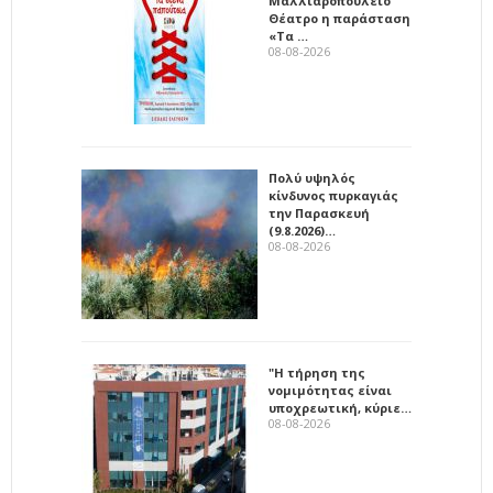
Μαλλιαροπούλειο
Θέατρο η παράσταση
«Τα …
08-08-2026
Πολύ υψηλός
κίνδυνος πυρκαγιάς
την Παρασκευή
(9.8.2026)…
08-08-2026
"Η τήρηση της
νομιμότητας είναι
υποχρεωτική, κύριε…
08-08-2026