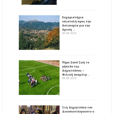
Ευχαριστήρια
επιστολή προς την
Αστυνομία για την
άμεση …
08-08-2026
Πήρε ξανά ζωή το
γήπεδο της
Δημητσάνας –
Φιλική αναμέτρ…
08-08-2026
Στη Δημητσάνα τον
Δεκαπεντάυγουστο ο