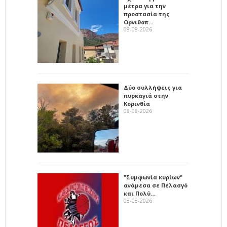
μέτρα για την
προστασία της
Ορνιθοπ…
08-08-2026
Δύο συλλήψεις για
πυρκαγιά στην
Κορινθία
08-08-2026
"Συμφωνία κυρίων"
ανάμεσα σε Πελασγό
και Πολύ…
08-08-2026