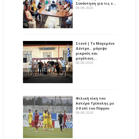
Συνάντηση για τις ε…
08-08-2026
Στενό | Το Μαγεμένο
Δέντρο… μάγεψε
μικρούς και
μεγάλους…
08-08-2026
Φιλική νίκη του
Αστέρα Τρίπολης με
2-0 επί του Πύργου
08-08-2026