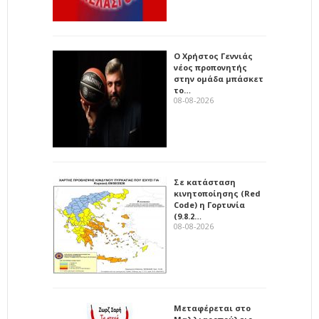
Ο Χρήστος Γεννιάς
νέος προπονητής
στην ομάδα μπάσκετ
το…
08-08-2026
Σε κατάσταση
κινητοποίησης (Red
Code) η Γορτυνία
(9.8.2…
08-08-2026
Μεταφέρεται στο