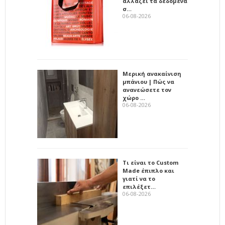
αλλάζει τα δεδομένα
σ…
06-08-2026
Μερική ανακαίνιση
μπάνιου | Πώς να
ανανεώσετε τον
χώρο …
06-08-2026
Τι είναι το Custom
Made έπιπλο και
γιατί να το
επιλέξετ…
06-08-2026