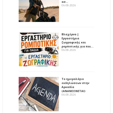
ασ…
06-08-2026
Βλαχέρνα |
Εργαστήρια
ζωγραφικής και
ρομποτικής για παι…
06-08-2026
Το ημερολόγιο
εκδηλώσεων στην
Αρκαδία
(ΑΝΑΝΕΩΝΕΤΑΙ)
06-08-2026