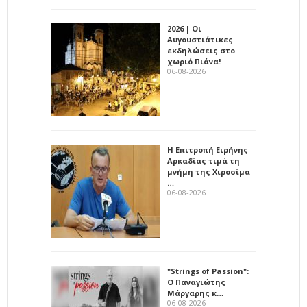
2026 | Οι
Αυγουστιάτικες
εκδηλώσεις στο
χωριό Πιάνα!
06-08-2026
Η Επιτροπή Ειρήνης
Αρκαδίας τιμά τη
μνήμη της Χιροσίμα
…
06-08-2026
"Strings of Passion":
Ο Παναγιώτης
Μάργαρης κ…
06-08-2026