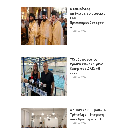
Ο Επιφάνιος
απένειμε το οφφίκιο
του
Πρωτοπρεσβυτέρου
στ…
06-08-2026
Τζιούμης για το
πρώτο καλοκαιρινό
Camp στο ΔΑΚ: «Η
επιτ…
06-08-2026
Δημοτικό Συμβούλιο
Τρίπολης | Επόμενη
συνεδρίαση στις 1…
06-08-2026