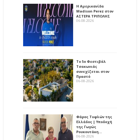
Η Αμερικανίδα
Madison Perez στον
ΑΣΤΕΡΑ ΤΡΙΠΟΛΗΣ
06-08-2026
Το 5ο Φεστιβάλ
Τσακωνιάς
συνεχίζεται στον
Πραστό
06-08-2026
Φάρος Τυφλών της
Ελλάδος | Υποδοχή
της Γωγώς
Ρουκουτάκη…
06-08-2026