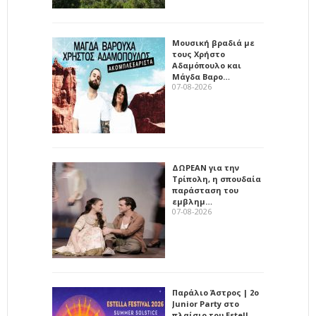
Μουσική βραδιά με
τους Χρήστο
Αδαμόπουλο και
Μάγδα Βαρο…
07-08-2026
ΔΩΡΕΑΝ για την
Τρίπολη, η σπουδαία
παράσταση του
εμβλημ…
07-08-2026
Παράλιο Άστρος | 2ο
Junior Party στο
πλαίσιο του Estell…