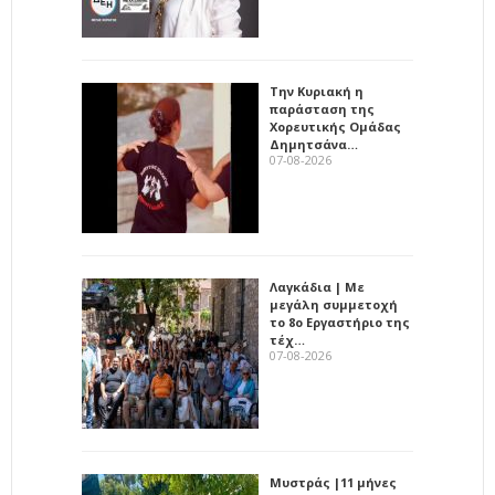
Την Κυριακή η
παράσταση της
Χορευτικής Ομάδας
Δημητσάνα…
07-08-2026
Λαγκάδια | Με
μεγάλη συμμετοχή
το 8ο Εργαστήριο της
τέχ…
07-08-2026
Μυστράς |11 μήνες