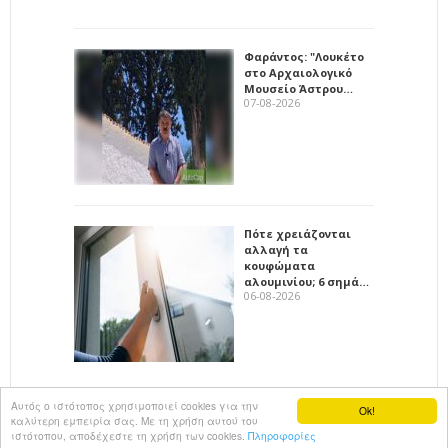
Φαράντος: "Λουκέτο
στο Αρχαιολογικό
Μουσείο Άστρου…
07-08-2026
Πότε χρειάζονται
αλλαγή τα
κουφώματα
αλουμινίου; 6 σημά…
06-08-2026
Αυτός ο ιστότοπος χρησιμοποιεί cookies για την
Ok!
καλύτερη εμπειρία σας. Με τη χρήση αυτού του
All rights reserved
KalimeraArkadia
ιστότοπου, αποδέχεστε τη χρήση των cookies.
Πληροφορίες