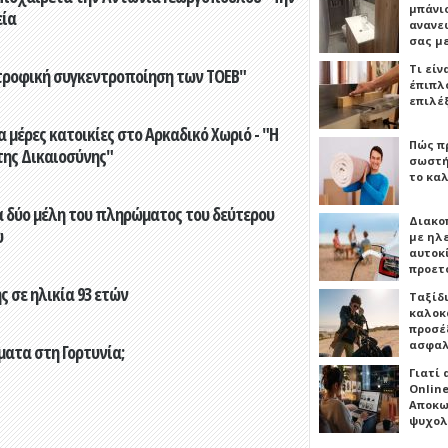
μπάνιο
εία
ανανε
σας μ
Τι είν
τροφική συγκεντροποίηση των ΤΟΕΒ"
έπιπλο
επιλέ
 μέρες κατοικίες στο Αρκαδικό Χωριό - "Η
Πώς πρ
της Δικαιοσύνης"
σωστή
το καλ
 δύο μέλη του πληρώματος του δεύτερου
Διακο
υ
με ηλ
αυτοκ
προετ
 σε ηλικία 93 ετών
Ταξίδ
καλοκ
προσέξ
ασφαλ
ματα στη Γορτυνία;
Γιατί
Online
Αποκω
ψυχολ