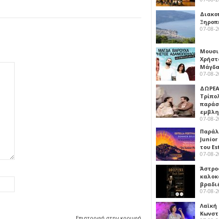
Διακο
Ξηροπ
07-08-
Μουσι
Χρήστ
Μάγδα
07-08-
ΔΩΡΕΑ
Τρίπο
παράσ
εμβλ
07-08-
Παράλ
Junior
του Es
07-08-
Άστρος
καλοκ
βραδι
07-08-
Λαϊκή
Κωνστα
Επιστροφή στην κορυφή