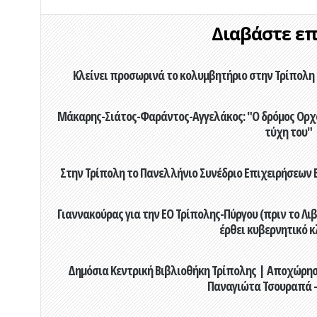
Διαβάστε επί
Κλείνει προσωρινά το κολυμβητήριο στην Τρίπολη 
Μάκαρης-Σιάτος-Φαράντος-Αγγελάκος: "Ο δρόμος Ορχομ
τύχη του"
Στην Τρίπολη το Πανελλήνιο Συνέδριο Επιχειρήσεων Β
Γιαννακούρας για την EO Τρίπολης-Πύργου (πριν το Λιβαδ
έρθει κυβερνητικό κ
Δημόσια Κεντρική Βιβλιοθήκη Τρίπολης | Αποχώρησ
Παναγιώτα Τσουραπά -