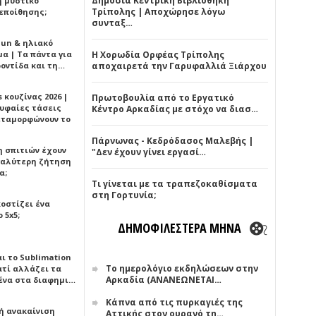
Δημόσια Κεντρική Βιβλιοθήκη
ή μυστικό
Τρίπολης | Αποχώρησε λόγω
εποίθησης;
συνταξ…
Sun & ηλιακό
α | Τα πάντα για
Η Χορωδία Ορφέας Τρίπολης
ροντίδα και τη…
αποχαιρετά την Γαρυφαλλιά Ξιάρχου
 κουζίνας 2026 |
Πρωτοβουλία από το Εργατικό
ρυφαίες τάσεις
Κέντρο Αρκαδίας με στόχο να διασ…
εταμορφώνουν το
Πάρνωνας - Κεδρόδασος Μαλεβής |
η σπιτιών έχουν
"Δεν έχουν γίνει εργασί…
γαλύτερη ζήτηση
α;
Τι γίνεται με τα τραπεζοκαθίσματα
στη Γορτυνία;
κοστίζει ένα
 5x5;
ΔΗΜΟΦΙΛΕΣΤΕΡΑ ΜΗΝΑ
αι το Sublimation
Το ημερολόγιο εκδηλώσεων στην
ατί αλλάζει τα
Αρκαδία (ΑΝΑΝΕΩΝΕΤΑΙ…
ένα στα διαφημι…
Κάπνα από τις πυρκαγιές της
ή ανακαίνιση
Αττικής στον ουρανό τη…