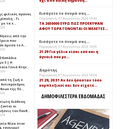
όχι από οδική σήμανση…
2026
Εισάγετε το όνομά σας...
ής φιλικός αγώνας
Παρασκευή, 07 Αυγούστου 2026 14:45
ρίπολη - Τι
 με τα ε…
TA 2650000 ΕΥΡΩ ΠΩΣ ΠΡΟΕΚΥΨΑΝ
2026
ΑΦΟΥ ΤΩΡΑ ΓΟΝΟΝΤΑΙ ΟΙ ΜΕΛΕΤΕΣ…
ιδήσεις από την
έρεια που
Εισάγετε το όνομά σας...
ύν άμεσα το Λ…
Παρασκευή, 07 Αυγούστου 2026 14:09
2026
21:29 Για γέλια είσαι εσύ και η
άγνοιά σου ρε…
0 Κοπάδια
ε 5 | Η
ταία Γενιά Κτην…
Δημότης
2026
Παρασκευή, 07 Αυγούστου 2026 14:04
 από τη ζωή ο
21:29, 20:51 Αν δεν ήσασταν τόσο
 Αντιπρόεδρος
κομπλεξικοί και δεν είχατε…
νθεων της Πέ…
2026
ΔΗΜΟΦΙΛΕΣΤΕΡΑ ΕΒΔΟΜΑΔΑΣ
είωτη διάθεση
ζονται οι
νήσεις του Πανθ…
2026
ωνία Νίκα στον
Α ΤΡΙΠΟΛΗΣ