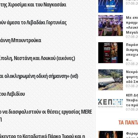
 της Χιροσίμα και του Ναγκασάκι
07-08-
Με επ
ούν άμεσα το Λιβαδάκι Γορτυνίας
πραγμ
«Λευκ
Μεγα
07-08-
Γιάννη Μπουντρούκα
Παρά
διαμα
εποχι
πολη, Νεστάνη και Λουκού (εικόνες)
σ…
07-08-
Νεκρό
αι ολοκληρωμένη οδική σήμανση» (vd)
φορτη
οδό Σ
07-08-
του Λεβιδίου
ΚΕΠ Δ
Υποβο
το πρ
07-08-
 να διασφαλιστούν οι θέσεις εργασίας MERE
η
ΤΑ ΠΑΝΤ
Φερομ
ίκεντρο το Καταδυτικό Πάρκο Τυρού και η