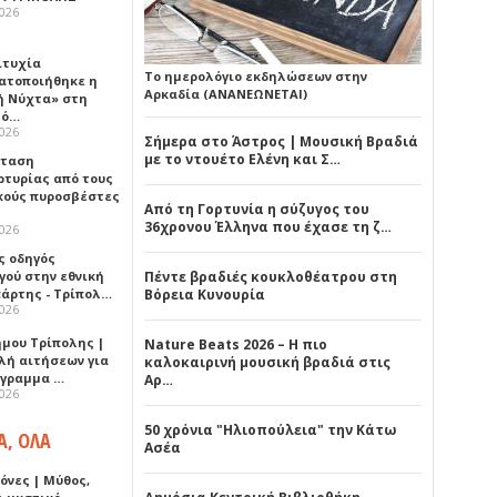
2026
ιτυχία
Το ημερολόγιο εκδηλώσεων στην
ατοποιήθηκε η
Αρκαδία (ΑΝΑΝΕΩΝΕΤΑΙ)
ή Νύχτα» στη
λό…
2026
Σήμερα στο Άστρος | Μουσική Βραδιά
με το ντουέτο Ελένη και Σ…
σταση
ρτυρίας από τους
κούς πυροσβέστες
Από τη Γορτυνία η σύζυγος του
36χρονου Έλληνα που έχασε τη ζ…
2026
ς οδηγός
γού στην εθνική
Πέντε βραδιές κουκλοθέατρου στη
πάρτης - Τρίπολ…
Βόρεια Κυνουρία
2026
ήμου Τρίπολης |
Nature Beats 2026 – Η πιο
λή αιτήσεων για
καλοκαιρινή μουσική βραδιά στις
όγραμμα …
Αρ…
2026
50 χρόνια "Ηλιοπούλεια" την Κάτω
Α, ΟΛΑ
Ασέα
όνες | Μύθος,