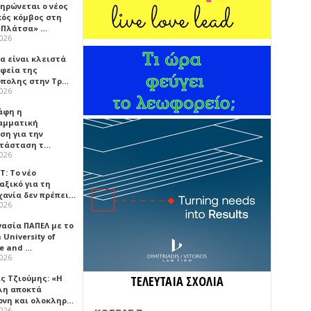
ηρώνεται ο νέος
κός κόμβος στη
«Πλάτσα» …
2026
α είναι κλειστά
αφεία της
πολης στην Τρ…
2026
άφη η
αμματική
ση για την
τάσταση τ…
2026
Τ: Το νέο
αξικό για τη
χανία δεν πρέπει…
2026
γασία ΠΑΠΕΛ με το
University of
ce and …
2026
ς Τζιούμης: «Η
ΤΕΛΕΥΤΑΙΑ ΣΧΟΛΙΑ
λη αποκτά
ονη και ολοκληρ…
2026