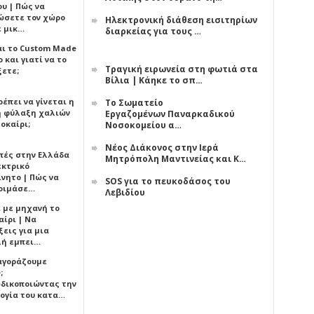
υ | Πώς να
ώσετε τον χώρο
Ηλεκτρονική διάθεση εισιτηρίων
ε μικ…
διαρκείας για τους …
αι το Custom Made
 και γιατί να το
Τραγική ειρωνεία στη φωτιά στα
ξετε;
Βίλια | Κάηκε το σπ…
έπει να γίνεται η
Το Σωματείο
 φύλαξη χαλιών
Εργαζομένων Παναρκαδικού
οκαίρι;
Νοσοκομείου α…
Νέος Διάκονος στην Ιερά
πές στην Ελλάδα
Μητρόπολη Μαντινείας και Κ…
εκτρικό
ίνητο | Πώς να
SOS για το πευκοδάσος του
οιμάσε…
Λεβιδίου
ι με μηχανή το
αίρι | Να
εις για μια
ή εμπει…
 αγοράζουμε
;
δικοποιώντας την
ογία του κατα…