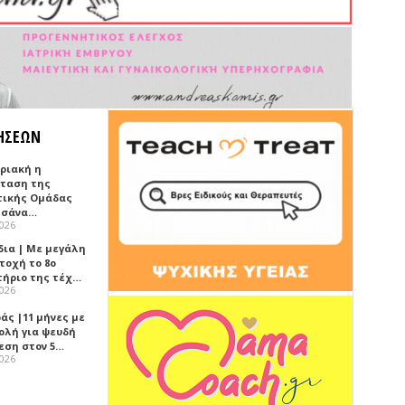
ΗΣΕΩΝ
υριακή η
ταση της
τικής Ομάδας
τσάνα…
2026
δια | Με μεγάλη
τοχή το 8ο
τήριο της τέχ…
2026
άς |11 μήνες με
ολή για ψευδή
εση στον 5…
2026