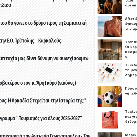
τάση 
ιδίου
αυτοπ
After 
που θα γίνει στο δρόμο προς τη Σαμπατική
έγκαυμ
την φ
ην Ε.Ο. Τρίπολης – Καρκαλούς
Trends
Οι κο
που μ
σ…
επιτυχία μας δίνει δύναμη να συνεχίσουμε»
Τι είδ
τη με
σήμερ
βυτέρου στον π. Άρη Γκόρο (εικόνες)
Πόσο 
γήπεδο
ς: Η Αρκαδία Στερείται την Ιστορία της;"
Τι είν
και γι
γραμμα ¨Τουρισμός για όλους 2026-2027¨
δεδομ
ποχαιρετά την Αντωνία Γεωργοπούλου - Την
Μερικ