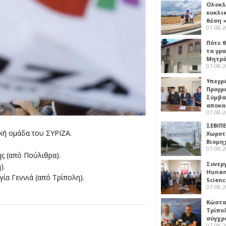
Ολοκλ
κυκλι
θέση 
07-08-
Πότε θ
τα γρ
Μητρό
07-08-
Υπεγρ
Προγρ
Σύμβα
αποκα
07-08-
ΣΕΒΙΠΕ
ική ομάδα του ΣΥΡΙΖΑ.
Χωροτ
Βιομη
07-08-
ης (από Πούλιθρα).
Συνερ
).
Hunan 
γία Γεννιά (από Τρίπολη).
Scien
07-08-
Κώστα
Τρίπο
σύγχρ
07-08-