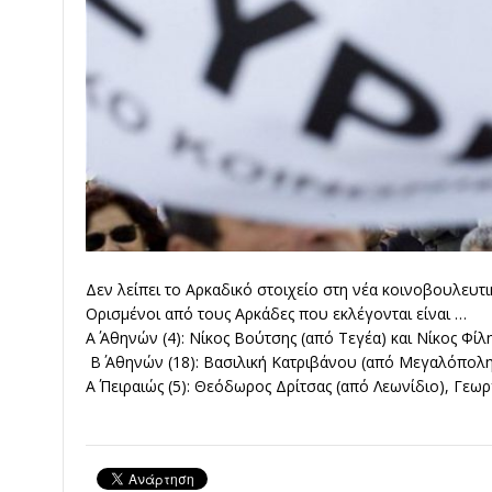
Δεν λείπει το Αρκαδικό στοιχείο στη νέα κοινοβουλευτ
Ορισμένοι από τους Αρκάδες που εκλέγονται είναι …
Α΄ Αθηνών (4): Νίκος Βούτσης (από Τεγέα) και Νίκος Φίλ
Β΄ Αθηνών (18): Βασιλική Κατριβάνου (από Μεγαλόπολη
Α΄ Πειραιώς (5): Θεόδωρος Δρίτσας (από Λεωνίδιο), Γεωρ