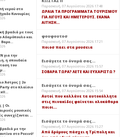
ΚΩΣΤΑΣ Π
Παρασκευή, 07 Αυγούστου 2026 17:48
πή νερού στο
ΩΡΑΙΑ ΤΑ ΠΡΟΓΡΑΜΜΑΤΑ ΤΟΥΡΙΣΜΟΥ
ήγαδο Κυνουρίας
ΓΙΑ ΛΙΓΟΥΣ ΚΑΙ ΗΜΕΤΕΡΟΥΣ. ΕΚΑΝΑ
2026
ΑΙΤΗΣΗ…
κή βραδιά με τους
φουφουτοσ
ο Αδαμόπουλο και
Παρασκευή, 07 Αυγούστου 2026 17:21
 Βαρο…
2026
ποιοσ παει στα μουσεια
Ν για την
λη, η σπουδαία
Εισάγετε το όνομά σας...
ταση του
Παρασκευή, 07 Αυγούστου 2026 15:57
ημ…
ΣΟΒΑΡΑ ΤΩΡΑ? ΛΕΤΕ ΚΑΙ ΕΥΧΑΡΙΣΤΩ ?
2026
ιο Άστρος | 2ο
Εισάγετε το όνομά σας...
 Party στο πλαίσιο
Παρασκευή, 07 Αυγούστου 2026 15:54
tell…
Αυτοί που κολλάνε τα αυτοκόλλητα
2026
στις πινακίδες φαίνεται ολοκάθαρα
 | Οι
ποιοι…
αιρινές μουσικές
ές συνεχίζονται …
2026
Εισάγετε το όνομά σας...
Παρασκευή, 07 Αυγούστου 2026 15:27
 βραδιά με την
Από δρόμους πάσχει η Τρίπολη και
ντίνα στο Ροεινό!