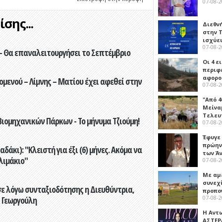
07-08-
σης...
Διεθν
στην Τ
ισχύει
07-08-
- Θα επαναλειτουργήσει το Σεπτέμβριο
Οι 4 ε
περιφ
αφορο
ενού – Λίμνης – Ματίου έχει αφεθεί στην
07-08-
"Από 4
Μείναμ
Τελευ
ιομηχανικών Πάρκων - Το μήνυμα Τζιούμη!
07-08-
Έφυγε
πρώην
άκι): "Κλειστή για έξι (6) μήνες. Ακόμα να
των Ά
λιμάκιο"
07-08-
Με αμ
συνεχί
ε λόγω συνταξιοδότησης η Διευθύντρια,
προπο
07-08-
 Γεωργούλη
Η Αντ
ΑΣΤΕΡ