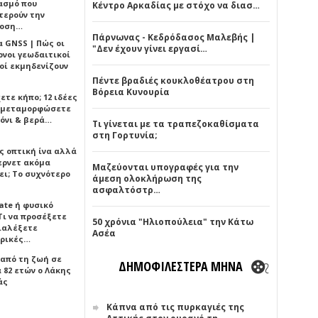
ασμό που
Κέντρο Αρκαδίας με στόχο να διασ…
τερούν την
δοση…
Πάρνωνας - Κεδρόδασος Μαλεβής |
α GNSS | Πώς οι
"Δεν έχουν γίνει εργασί…
ονοι γεωδαιτικοί
οί εκμηδενίζουν
Πέντε βραδιές κουκλοθέατρου στη
Βόρεια Κυνουρία
ετε κήπο; 12 ιδέες
α μεταμορφώσετε
όνι & βερά…
Τι γίνεται με τα τραπεζοκαθίσματα
στη Γορτυνία;
ς οπτική ίνα αλλά
τερνετ ακόμα
Μαζεύονται υπογραφές για την
ει; Το συχνότερο
άμεση ολοκλήρωση της
ασφαλτόστρ…
ate ή φυσικό
Τι να προσέξετε
50 χρόνια "Ηλιοπούλεια" την Κάτω
διαλέξετε
Ασέα
ρικές…
 από τη ζωή σε
ΔΗΜΟΦΙΛΕΣΤΕΡΑ ΜΗΝΑ
 82 ετών ο Λάκης
άς
Κάπνα από τις πυρκαγιές της