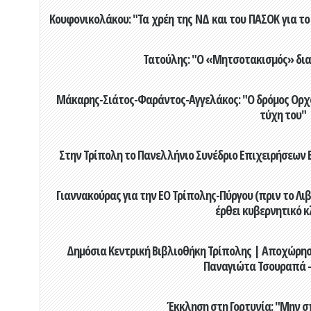
Κουφονικολάκου: "Τα χρέη της ΝΔ και του ΠΑΣΟΚ για το 
Τατούλης: "Ο «Μητσοτακισμός» διαλ
Μάκαρης-Σιάτος-Φαράντος-Αγγελάκος: "Ο δρόμος Ορχομ
τύχη του"
Στην Τρίπολη το Πανελλήνιο Συνέδριο Επιχειρήσεων Β
Γιαννακούρας για την EO Τρίπολης-Πύργου (πριν το Λιβαδ
έρθει κυβερνητικό κ
Δημόσια Κεντρική Βιβλιοθήκη Τρίπολης | Αποχώρησ
Παναγιώτα Τσουραπά -
Έκκληση στη Γορτυνία: "Μην σ