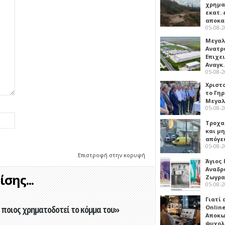
χρημα
εκατ. 
αποκ
05-08-
Μεγαλ
Ανατρ
Επιχε
Αναγκ
05-08-
Χριστ
το Γη
Μεγαλ
05-08-
Τροχα
και μ
απόγε
05-08-
Επιστροφή στην κορυφή
Άγιος 
Αναδρ
σης...
Ζωγρα
05-08-
Γιατί
Online
ποιος χρηματοδοτεί το κόμμα του»
Αποκω
ψυχολ