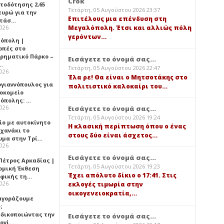
Crok
τοδότησης 2,65
Τετάρτη, 05 Αυγούστου 2026 23:37
ευρώ για την
Επιτέλους μια επένδυση στη
ατάσ…
2026
Μεγαλόπολη. Έτσι και αλλιώς πόλη
γερόντων…
όπολη |
οπές στο
ιρηματικό Πάρκο –
Εισάγετε το όνομά σας...
…
Τετάρτη, 05 Αυγούστου 2026 22:47
2026
Έλα ρε! Θα είναι ο Μητσοτάκης στο
ογιαννόπουλος για
πολιτιστικό καλοκαίρι του…
ροκομείο
όπολης: …
2026
Εισάγετε το όνομά σας...
Τετάρτη, 05 Αυγούστου 2026 19:24
ίο με αυτοκίνητο
Η κλασική περίπτωση όπου ο ένας
ηχανάκι το
στους δύο είναι άσχετος…
υμα στην Τρί…
2026
Εισάγετε το όνομά σας...
Πέτρος Αρκαδίας |
Τετάρτη, 05 Αυγούστου 2026 19:23
ομική Έκθεση
Έχει απόλυτο δίκιο ο 17:41. Στις
φικής τη…
2026
εκλογές τιμωρία στην
οικογενειοκρατία,…
 αγοράζουμε
;
δικοποιώντας την
Εισάγετε το όνομά σας...
ογί…