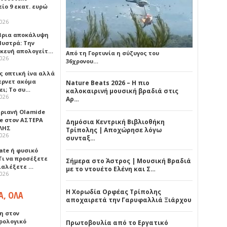
ίο 9 εκατ. ευρώ
2026
ρια αποκάλυψη
Μυστρά: Την
κευή απολογείτ…
Από τη Γορτυνία η σύζυγος του
2026
36χρονου…
ς οπτική ίνα αλλά
τερνετ ακόμα
Nature Beats 2026 – Η πιο
ει; Το συ…
καλοκαιρινή μουσική βραδιά στις
2026
Αρ…
ηριανή Olamide
e στον ΑΣΤΕΡΑ
Δημόσια Κεντρική Βιβλιοθήκη
ΛΗΣ
Τρίπολης | Αποχώρησε λόγω
2026
συνταξ…
ate ή φυσικό
Τι να προσέξετε
Σήμερα στο Άστρος | Μουσική Βραδιά
διαλέξετε …
με το ντουέτο Ελένη και Σ…
2026
Η Χορωδία Ορφέας Τρίπολης
Α, ΟΛΑ
αποχαιρετά την Γαρυφαλλιά Ξιάρχου
η στον
ρολογικό
Πρωτοβουλία από το Εργατικό