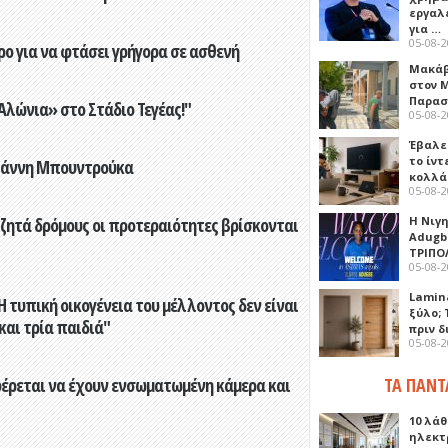
εργαλε
για …
05-08-
ο για να φτάσει γρήγορα σε ασθενή
Μακάβ
στον 
Παρασ
λώνια» στο Στάδιο Τεγέας!"
05-08-
Έβαλε
το ίν
Γιάννη Μπουντρούκα
κολλά
05-08-
Η Νιγ
 ζητά δρόμους οι προτεραιότητες βρίσκονται
Adugb
ΤΡΙΠΟ
05-08-
Lamin
 τυπική οικογένεια του μέλλοντος δεν είναι
ξύλο; 
 και τρία παιδιά"
πριν 
05-08-
ΤΑ ΠΑΝΤ
φέρεται να έχουν ενσωματωμένη κάμερα και
10 λάθ
ηλεκτ