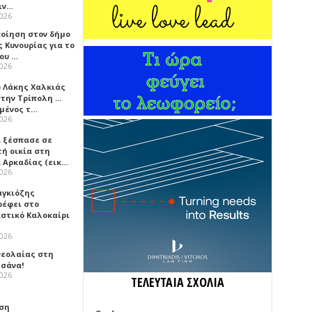
ιν…
2026
ποίηση στον δήμο
 Κυνουρίας για το
που …
2026
ο Λάκης Χαλκιάς
την Τρίπολη ...
μένος τ…
2026
 ξέσπασε σε
τή οικία στη
α Αρκαδίας (εικ…
2026
αγκιόζης
ρέφει στο
ιστικό Καλοκαίρι
2026
νεολαίας στη
σάνα!
2026
ΤΕΛΕΥΤΑΙΑ ΣΧΟΛΙΑ
ση