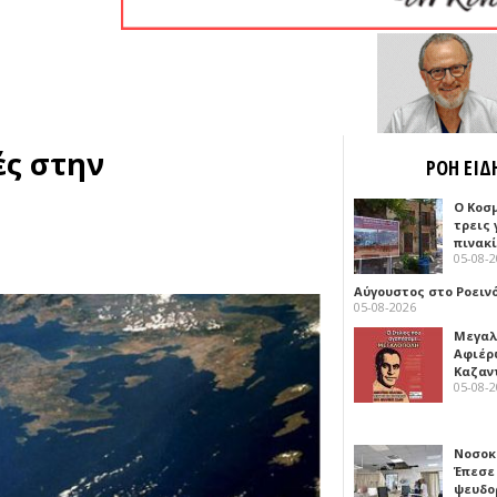
ές στην
ΡΟΗ ΕΙΔ
Ο Κοσ
τρεις
πινακ
05-08-
Αύγουστος στο Ροειν
05-08-2026
Μεγαλ
Αφιέρ
Καζαν
05-08-
Νοσοκ
Έπεσε
ψευδο