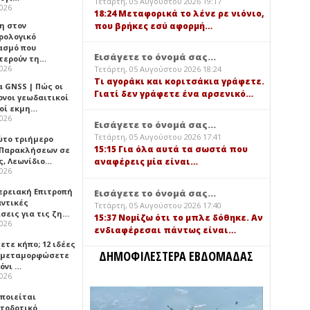
Τετάρτη, 05 Αυγούστου 2026 19:17
2026
18:24 Μεταφορικά το λένε ρε νιόνιο,
που βρήκες εσύ αφορμή…
η στον
ρολογικό
ασμό που
Εισάγετε το όνομά σας...
τερούν τη…
2026
Τετάρτη, 05 Αυγούστου 2026 18:24
Τι αγοράκι και κοριτσάκια γράφετε.
α GNSS | Πώς οι
Γιατί δεν γράφετε ένα αρσενικό…
ονοι γεωδαιτικοί
οί εκμη…
2026
Εισάγετε το όνομά σας...
Τετάρτη, 05 Αυγούστου 2026 17:41
ώτο τριήμερο
15:15 Για όλα αυτά τα σωστά που
 Παρακλήσεων σε
ς, Λεωνίδιο…
αναφέρεις μία είναι…
2026
ερειακή Επιτροπή
Εισάγετε το όνομά σας...
αντικές
Τετάρτη, 05 Αυγούστου 2026 17:40
σεις για τις ζη…
15:37 Νομίζω ότι το μπλε δόθηκε. Αν
2026
ενδιαφέρεσαι πάντως είναι…
ετε κήπο; 12 ιδέες
ΔΗΜΟΦΙΛΕΣΤΕΡΑ ΕΒΔΟΜΑΔΑΣ
α μεταμορφώσετε
όνι …
2026
οποιείται
τοδοτικό