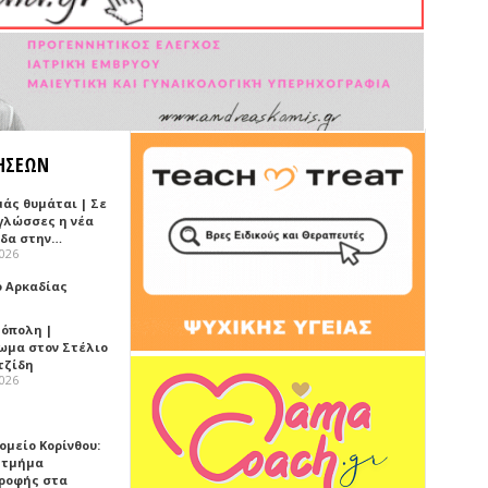
ΗΣΕΩΝ
μάς θυμάται | Σε
 γλώσσες η νέα
ίδα στην…
2026
ό Αρκαδίας
όπολη |
ωμα στον Στέλιο
τζίδη
2026
ομείο Κορίνθου:
 τμήμα
ροφής στα