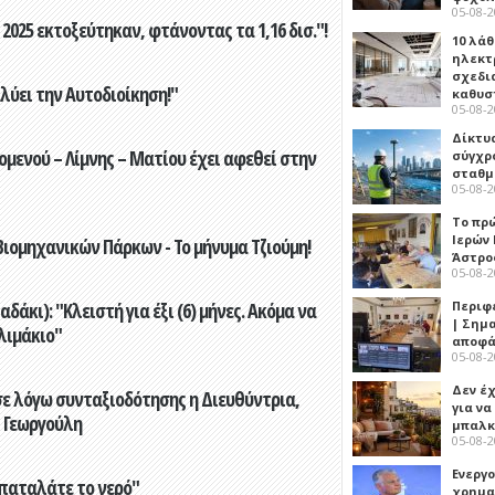
05-08-
2025 εκτοξεύτηκαν, φτάνοντας τα 1,16 δισ."!
10 λάθ
ηλεκτ
σχεδι
ύει την Αυτοδιοίκηση!"
καθυσ
05-08-
Δίκτυ
ενού – Λίμνης – Ματίου έχει αφεθεί στην
σύγχρ
σταθμ
05-08-
Το πρ
Ιερών
ιομηχανικών Πάρκων - Το μήνυμα Τζιούμη!
Άστρο
05-08-
Περιφ
άκι): "Κλειστή για έξι (6) μήνες. Ακόμα να
| Σημ
λιμάκιο"
αποφά
05-08-
Δεν έχ
ε λόγω συνταξιοδότησης η Διευθύντρια,
για ν
 Γεωργούλη
μπαλκ
05-08-
Ενεργ
παταλάτε το νερό"
χρημα