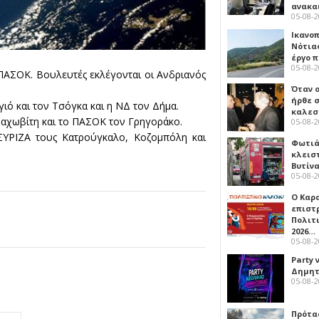
ανακα
05-08-
Ικανο
Νότιας
έργο 
05-08-
ΠΑΣΟΚ. Βουλευτές εκλέγονται οι Ανδριανός
Όταν 
ήρθε σ
γιό και τον Τσόγκα και η ΝΔ τον Δήμα.
καλεσ
ραχωβίτη και το ΠΑΣΟΚ τον Γρηγοράκο.
05-08-
ΣΥΡΙΖΑ τους Κατρούγκαλο, Κοζομπόλη και
Φωτιά
κλεισ
Βυτίν
05-08-
Ο Καρ
επιστ
Πολιτ
2026…
05-08-
Party 
Δημητ
05-08-
Πρότα