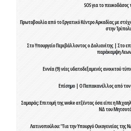
SOS για το πευκοδάσος 
Πρωτοβουλία από το Εργατικό Κέντρο Αρκαδίας με στόχο
στην Τρίπολ
Στο Υπουργείο Περιβάλλοντος ο Δολιανίτης | Στο επ
παράκαμψη Λεων
Εννέα (9) νέες υδατοδεξαμενές ανοικτού τύ
Επίσημο | Ο Παπακανέλλος από τον
Σαμαράς: Επιτομή της woke ατζέντας όσα είπε η Μιχαηλ
ΝΔ του Μητσοτ
Λατινοπούλου: “Για την Υπουργό Οικογενείας της 