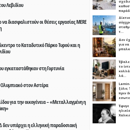
σχεδι
του Λεβιδίου
καθυσ
παρά
Δίκτυ
 να διασφαλιστούν οι θέσεις εργασίας MERE
σύγχρ
σταθμ
η
τ…
Δεν έχ
ίκεντρο το Καταδυτικό Πάρκο Τυρού και η
για ν
μπαλκ
ιδίου
Έβαλε
το ίν
που εγκαταστάθηκαν στη Γορτυνία
κολλά
λά…
Lamin
 Ολυμπιακό στον Αστέρα
ξύλο; 
πριν 
εσωτε
ίδου για την οικογένεια – «Μεταλλαγμένη η
Έφυγε
άκη»
ηλικία
Χαλκι
ΝΔ δεν υπάρχει η ελληνική παραδοσιακή