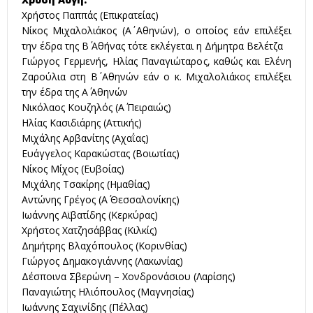
Χρήστος Παππάς (Επικρατείας)
Νίκος Μιχαλολιάκος (Α΄ Αθηνών), ο οποίος εάν επιλέξει
την έδρα της Β΄ Αθήνας τότε εκλέγεται η Δήμητρα Βελέτζα
Γιώργος Γερμενής, Ηλίας Παναγιώταρος, καθώς και Ελένη
Ζαρούλια στη Β΄ Αθηνών εάν ο κ. Μιχαλολιάκος επιλέξει
την έδρα της Α΄ Αθηνών
Νικόλαος Κουζηλός (Α΄ Πειραιώς)
Ηλίας Κασιδιάρης (Αττικής)
Μιχάλης Αρβανίτης (Αχαΐας)
Ευάγγελος Καρακώστας (Βοιωτίας)
Νίκος Μίχος (Ευβοίας)
Μιχάλης Τσακίρης (Ημαθίας)
Αντώνης Γρέγος (Α΄ Θεσσαλονίκης)
Ιωάννης Αϊβατίδης (Κερκύρας)
Χρήστος Χατζησάββας (Κιλκίς)
Δημήτρης Βλαχόπουλος (Κορινθίας)
Γιώργος Δημακογιάννης (Λακωνίας)
Δέσποινα Σβερώνη – Χονδρονάσιου (Λαρίσης)
Παναγιώτης Ηλιόπουλος (Μαγνησίας)
Ιωάννης Σαχινίδης (Πέλλας)