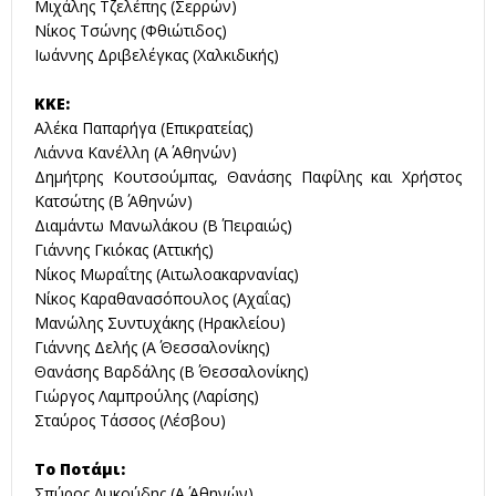
Μιχάλης Τζελέπης (Σερρών)
Νίκος Τσώνης (Φθιώτιδος)
Ιωάννης Δριβελέγκας (Χαλκιδικής)
ΚΚΕ:
Αλέκα Παπαρήγα (Επικρατείας)
Λιάννα Κανέλλη (Α΄ Αθηνών)
Δημήτρης Κουτσούμπας, Θανάσης Παφίλης και Χρήστος
Κατσώτης (Β΄ Αθηνών)
Διαμάντω Μανωλάκου (Β΄ Πειραιώς)
Γιάννης Γκιόκας (Αττικής)
Νίκος Μωραΐτης (Αιτωλοακαρνανίας)
Νίκος Καραθανασόπουλος (Αχαΐας)
Μανώλης Συντυχάκης (Ηρακλείου)
Γιάννης Δελής (Α΄ Θεσσαλονίκης)
Θανάσης Βαρδάλης (Β΄ Θεσσαλονίκης)
Γιώργος Λαμπρούλης (Λαρίσης)
Σταύρος Τάσσος (Λέσβου)
Το Ποτάμι:
Σπύρος Λυκούδης (Α΄ Αθηνών)