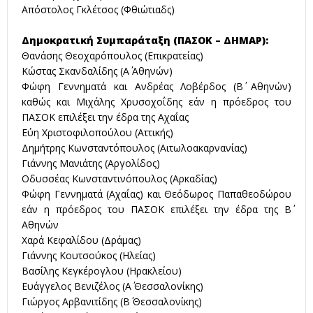
Απόστολος Γκλέτσος (Φθιώτιαδς)
Δημοκρατική Συμπαράταξη (ΠΑΣΟΚ – ΔΗΜΑΡ):
Θανάσης Θεοχαρόπουλος (Επικρατείας)
Κώστας Σκανδαλίδης (Α΄ Αθηνών)
Φώφη Γεννηματά και Ανδρέας Λοβέρδος (Β΄ Αθηνών)
καθώς και Μιχάλης Χρυσοχοΐδης εάν η πρόεδρος του
ΠΑΣΟΚ επιλέξει την έδρα της Αχαΐας
Εύη Χριστοφιλοπούλου (Αττικής)
Δημήτρης Κωνσταντόπουλος (Αιτωλοακαρνανίας)
Γιάννης Μανιάτης (Αργολίδος)
Οδυσσέας Κωνσταντινόπουλος (Αρκαδίας)
Φώφη Γεννηματά (Αχαΐας) και Θεόδωρος Παπαθεοδώρου
εάν η πρόεδρος του ΠΑΣΟΚ επιλέξει την έδρα της Β΄
Αθηνών
Χαρά Κεφαλίδου (Δράμας)
Γιάννης Κουτσούκος (Ηλείας)
Βασίλης Κεγκέρογλου (Ηρακλείου)
Ευάγγελος Βενιζέλος (Α΄ Θεσσαλονίκης)
Γιώργος Αρβανιτίδης (Β΄ Θεσσαλονίκης)