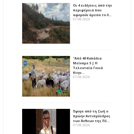
Οι 4 ειδήσεις από την
περιφέρεια που
αφορούν άμεσα το Λ…
07-08-2026
"Από 40 Κοπάδια
Μείναμε 5 | Η
Τελευταία Γενιά
Κτην…
07-08-2026
Έφυγε από τη ζωή ο
πρώην Αντιπρόεδρος
των Άνθεων της Πέ…
07-08-2026