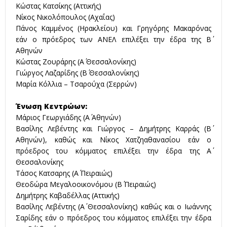
Κώστας Κατσίκης (Αττικής)
Νίκος Νικολόπουλος (Αχαΐας)
Πάνος Καμμένος (Ηρακλείου) και Γρηγόρης Μακαρόνας
εάν ο πρόεδρος των ΑΝΕΛ επιλέξει την έδρα της Β΄
Αθηνών
Κώστας Ζουράρης (Α΄ Θεσσαλονίκης)
Γιώργος Λαζαρίδης (Β΄ Θεσσαλονίκης)
Μαρία Κόλλια – Τσαρούχα (Σερρών)
Ένωση Κεντρώων:
Μάριος Γεωργιάδης (Α΄ Αθηνών)
Βασίλης Λεβέντης και Γιώργος – Δημήτρης Καρράς (Β΄
Αθηνών), καθώς και Νίκος Χατζηαθανασίου εάν ο
πρόεδρος του κόμματος επιλέξει την έδρα της Α΄
Θεσσαλονίκης
Τάσος Κατσαρης (Α΄ Πειραιώς)
Θεοδώρα Μεγαλοοικονόμου (Β΄ Πειραιώς)
Δημήτρης Καβαδέλλας (Αττικής)
Βασίλης Λεβέντης (Α΄ Θεσσαλονίκης) καθώς και ο Ιωάννης
Σαρίδης εάν ο πρόεδρος του κόμματος επιλέξει την έδρα