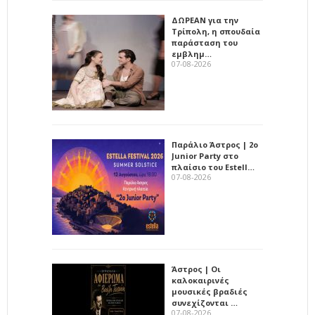
ΔΩΡΕΑΝ για την
Τρίπολη, η σπουδαία
παράσταση του
εμβλημ…
07-08-2026
Παράλιο Άστρος | 2ο
Junior Party στο
πλαίσιο του Estell…
07-08-2026
Άστρος | Οι
καλοκαιρινές
μουσικές βραδιές
συνεχίζονται …
07-08-2026