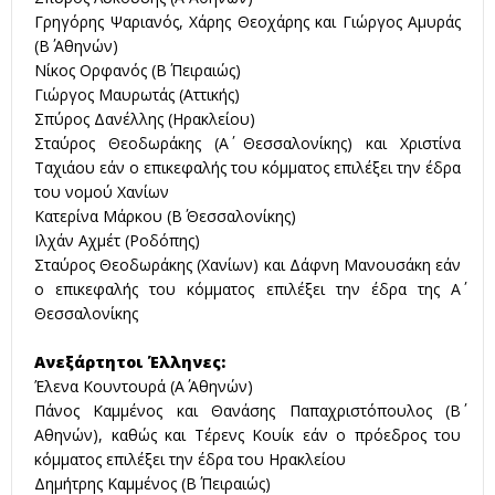
Γρηγόρης Ψαριανός, Χάρης Θεοχάρης και Γιώργος Αμυράς
(Β΄ Αθηνών)
Νίκος Ορφανός (Β΄ Πειραιώς)
Γιώργος Μαυρωτάς (Αττικής)
Σπύρος Δανέλλης (Ηρακλείου)
Σταύρος Θεοδωράκης (Α΄ Θεσσαλονίκης) και Χριστίνα
Ταχιάου εάν ο επικεφαλής του κόμματος επιλέξει την έδρα
του νομού Χανίων
Κατερίνα Μάρκου (Β΄ Θεσσαλονίκης)
Ιλχάν Αχμέτ (Ροδόπης)
Σταύρος Θεοδωράκης (Χανίων) και Δάφνη Μανουσάκη εάν
ο επικεφαλής του κόμματος επιλέξει την έδρα της Α΄
Θεσσαλονίκης
Ανεξάρτητοι Έλληνες:
Έλενα Κουντουρά (Α΄ Αθηνών)
Πάνος Καμμένος και Θανάσης Παπαχριστόπουλος (Β΄
Αθηνών), καθώς και Τέρενς Κουίκ εάν ο πρόεδρος του
κόμματος επιλέξει την έδρα του Ηρακλείου
Δημήτρης Καμμένος (Β΄ Πειραιώς)