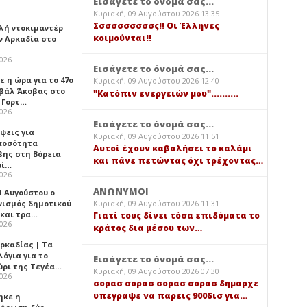
Εισάγετε το όνομά σας...
Κυριακή, 09 Αυγούστου 2026 13:35
Σσσσσσσσσσς!! Οι Έλληνες
λή ντοκιμαντέρ
κοιμούνται!!
ν Αρκαδία στο
2026
Εισάγετε το όνομά σας...
 η ώρα για το 47ο
Κυριακή, 09 Αυγούστου 2026 12:40
βάλ Άκοβας στο
"Κατόπιν ενεργειών μου"..........
ι Γορτ…
2026
Εισάγετε το όνομά σας...
ψεις για
Κυριακή, 09 Αυγούστου 2026 11:51
ποσότητα
Αυτοί έχουν καβαλήσει το καλάμι
βης στη Βόρεια
και πάνε πετώντας όχι τρέχοντας…
ρί…
2026
ΑΝΩΝΥΜΟΙ
1 Αυγούστου ο
νισμός δημοτικού
Κυριακή, 09 Αυγούστου 2026 11:31
 και τρα…
Γιατί τους δίνει τόσα επιδόματα το
2026
κράτος δια μέσου των…
ρκαδίας | Τα
όγια για το
Εισάγετε το όνομά σας...
ύρι της Τεγέα…
Κυριακή, 09 Αυγούστου 2026 07:30
2026
σορασ σορασ σορασ σορασ δημαρχε
υπεγραψε να παρεις 900δισ για…
ηκε η