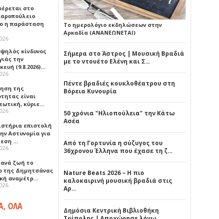
έρεται στο
αροπούλειο
ο η παράσταση
Το ημερολόγιο εκδηλώσεων στην
Αρκαδία (ΑΝΑΝΕΩΝΕΤΑΙ)
2026
υψηλός κίνδυνος
Σήμερα στο Άστρος | Μουσική Βραδιά
γιάς την
με το ντουέτο Ελένη και Σ…
ευή (9.8.2026)…
2026
Πέντε βραδιές κουκλοθέατρου στη
ρηση της
Βόρεια Κυνουρία
ότητας είναι
εωτική, κύριε…
2026
50 χρόνια "Ηλιοπούλεια" την Κάτω
Ασέα
ιστήρια επιστολή
ην Αστυνομία για
μεση …
Από τη Γορτυνία η σύζυγος του
2026
36χρονου Έλληνα που έχασε τη ζ…
ξανά ζωή το
ο της Δημητσάνας
Nature Beats 2026 – Η πιο
ική αναμέτρ…
καλοκαιρινή μουσική βραδιά στις
2026
Αρ…
Α, ΟΛΑ
Δημόσια Κεντρική Βιβλιοθήκη
Τρίπολης | Αποχώρησε λόγω