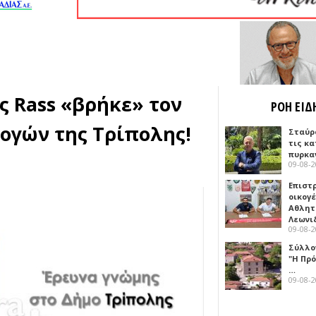
ς Rass «βρήκε» τον
ΡΟΗ ΕΙΔ
ογών της Τρίπολης!
Σταύρ
τις κ
πυρκα
09-08-
Επιστ
οικογέ
Αθλητ
Λεωνι
09-08-
Σύλλο
"Η Πρό
…
09-08-