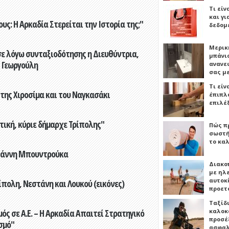
Τι είν
και γι
ς: Η Αρκαδία Στερείται την Ιστορία της;"
δεδομ
Μερικ
ε λόγω συνταξιοδότησης η Διευθύντρια,
μπάνιο
 Γεωργούλη
ανανε
σας μ
Τι είν
 της Χιροσίμα και του Ναγκασάκι
έπιπλο
επιλέ
τική, κύριε δήμαρχε Τρίπολης"
Πώς πρ
σωστή
το καλ
Γιάννη Μπουντρούκα
Διακο
με ηλ
αυτοκ
πολη, Νεστάνη και Λουκού (εικόνες)
προετ
Ταξίδ
καλοκ
ς σε Α.Ε. – Η Αρκαδία Απαιτεί Στρατηγικό
προσέξ
σμό"
ασφαλ