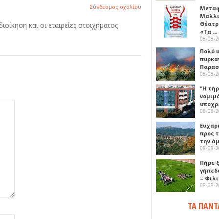
Σύνδεσμος σχολίου
Μεταφ
Μαλλι
Θέατρ
ιοίκηση και οι εταιρείες στοιχήματος
«Τα …
08-08-
Πολύ 
πυρκα
Παρασκ
08-08-
"Η τή
νομιμ
υποχρ
08-08-
Ευχαρ
προς τ
την ά
08-08-
Πήρε 
γήπεδ
– Φιλ
08-08-
ΤΑ ΠΑΝΤ