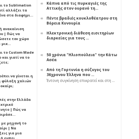
Κάπνα από τις πυρκαγιές της
αι το Sublimation
Αττικής στον ουρανό τη…
ατί αλλάζει τα
ένα στα διαφημι…
Πέντε βραδιές κουκλοθέατρου στη
Βόρεια Κυνουρία
ή ανακαίνιση
Ηλεκτρονική διάθεση εισιτηρίων
υ | Πώς να
διαρκείας για τους …
ώσετε τον χώρο
ε μικ…
αι το Custom Made
50 χρόνια "Ηλιοπούλεια" την Κάτω
 και γιατί να το
Ασέα
ξετε;
Από τη Γορτυνία η σύζυγος του
36χρονου Έλληνα που …
έπει να γίνεται η
Έντονη συγκίνηση επικρατεί και στη …
 φύλαξη χαλιών
οκαίρι;
πές στην Ελλάδα
εκτρικό
ίνητο | Πώς να
οιμάσε…
ι με μηχανή το
αίρι | Να
εις για μια
ή εμπει…