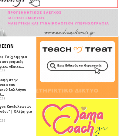
ΗΣΕΩΝ
ος Τσίχλης για
αταστροφικές
γιές: «Επιτέ…
2026
ροφή στην
νεια του
ικού Συλλόγου
δ…
2026
γος Κανδυλιωτών
οδος" | Θλίψη για
2026