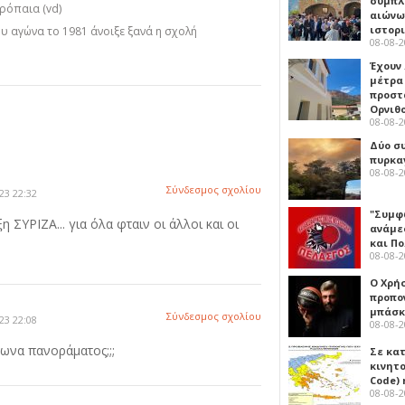
συμπλ
ρόπαια (vd)
αιώνω
ιστορ
ου αγώνα το 1981 άνοιξε ξανά η σχολή
08-08-
Έχουν
μέτρα 
προστ
Ορνιθ
08-08-
Δύο σ
πυρκα
08-08-
Σύνδεσμος σχολίου
23 22:32
"Συμφ
 ΣΥΡΙΖΑ... για όλα φταιν οι άλλοι και οι
ανάμε
και Π
08-08-
Ο Χρήσ
προπο
μπάσκ
Σύνδεσμος σχολίου
23 22:08
08-08-
γωνα πανοράματος;;;
Σε κα
κινητ
Code) 
08-08-