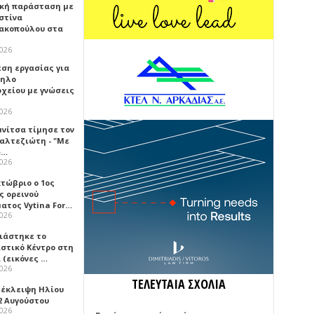
κή παράσταση με
στίνα
ακοπούλου στα
2026
έση εργασίας για
ηλο
οχείου με γνώσεις
2026
μνίτσα τίμησε τον
Καλτεζιώτη - "Με
ω…
2026
κτώβριο ο 1ος
ς ορεινού
ατος Vytina For…
2026
νιάστηκε το
ιστικό Κέντρο στη
 (εικόνες …
2026
ΤΕΛΕΥΤΑΙΑ ΣΧΟΛΙΑ
 έκλειψη Ηλίου
2 Αυγούστου
2026