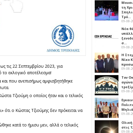
Μουσι
τη Χρι
Σπηλι
Τρό…
09-08-
Νέα θ
υπάλλ
ξενοδ
σ…
09-08-
Η Στε
Νίκο 
προσ
ως τις 22 Σεπτεμβρίου 2023, για
09-08-
ό το εκλογικό αποτέλεσμα!
Τον Ο
ά και που ανεπισήμως αμφισβητήθηκε
αγώνα
λυτα.
τρεξίμ
09-08-
ώστα Τζιούμη ο οποίος ήταν και ο τελικός
Εγκαι
Πολιτ
Μηλιά
ι» ότι ο Κώστας Τζιούμης δεν πρόκειται να
09-08-
Ολική
ώθηκε κατά το ήμισυ μεν, αλλά ο τελικός
στις 1
09-08-