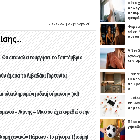
Πότε 
αλλαγ
αλουμι
φθορ
Επιστροφή στην κορυφή
Φερομ
τάση 
σης...
αυτοπ
After 
έγκαυμ
- Θα επαναλειτουργήσει το Σεπτέμβριο
την φ
Trends
ούν άμεσα το Λιβαδάκι Γορτυνίας
Οι κο
που μ
σ…
αι ολοκληρωμένη οδική σήμανση» (vd)
Τι είδ
τη με
σήμερ
ενού – Λίμνης – Ματίου έχει αφεθεί στην
Πόσο 
γήπεδο
ιομηχανικών Πάρκων - Το μήνυμα Τζιούμη!