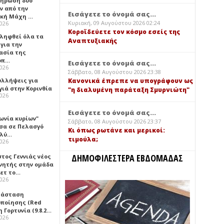
ήρωση δύο
ν από την
Εισάγετε το όνομά σας...
ική Μάχη …
Κυριακή, 09 Αυγούστου 2026 02:24
2026
Κοροϊδεύετε τον κόσμο εσείς της
 ληφθεί όλα τα
Αναπτυξιακής
για την
ασία της
οπ…
Εισάγετε το όνομά σας...
2026
Σάββατο, 08 Αυγούστου 2026 23:38
υλλήψεις για
Κανονικά έπρεπε να υπογράφουν ως
γιά στην Κορινθία
"η διαλυμένη παράταξη Σμυρνιώτη"
2026
Εισάγετε το όνομά σας...
ωνία κυρίων"
Σάββατο, 08 Αυγούστου 2026 23:37
σα σε Πελασγό
Κι όπως ρωτάνε και μερικοί:
ολύ…
τιμούλα;
2026
ΔΗΜΟΦΙΛΕΣΤΕΡΑ ΕΒΔΟΜΑΔΑΣ
τος Γεννιάς νέος
νητής στην ομάδα
ετ το…
2026
τάσταση
οποίησης (Red
η Γορτυνία (9.8.2…
2026