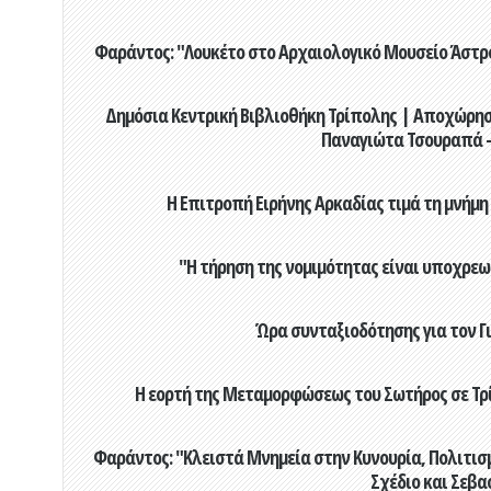
Φαράντος: "Λουκέτο στο Αρχαιολογικό Μουσείο Άστρου
Δημόσια Κεντρική Βιβλιοθήκη Τρίπολης | Αποχώρησ
Παναγιώτα Τσουραπά -
Η Επιτροπή Ειρήνης Αρκαδίας τιμά τη μνήμη
"Η τήρηση της νομιμότητας είναι υποχρεω
Ώρα συνταξιοδότησης για τον 
Η εορτή της Μεταμορφώσεως του Σωτήρος σε Τρί
Φαράντος: "Κλειστά Μνημεία στην Κυνουρία, Πολιτισμό
Σχέδιο και Σεβα