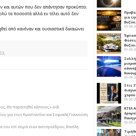
ων και αυτών που δεν απάντησαν προκύπτει
Προβο
ολύ τα ποσοστά αλλά εν τέλει αυτό δεν
για τη
Βυζίκι
09-08-
εί από κανέναν και ουσιαστικά δικαιώνει
Έφτασε
Φεστι
Βυζίκ
09-08-
23,
Συλλή
μικρο
κάννα
Κυνου
09-08-
Στις 2
διαγω
χορού
08-08-
υς, θα παραιτηθεί κάποιος;» (vd)
ΚΤΕΛ Α
δρομολ
ίου για τους Κωνσταντίνο και Σοφοκλή Γιαννούση
Πανηγ
08-08-
α του επί σειρά ετών αντιπροέδρου, Βασίλη
Τιμήθ