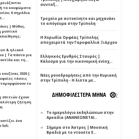
χρειάζονται
συνταξ…
ή τα κουφώματα
νίου; 6 σημάδια
άς…
Τροχαίο με αυτοκίνητο και μηχανάκι
το απόγευμα στην Τρίπολη
όνες | Μύθος,
ή μυστικό
εποίθησης;
Η Χορωδία Ορφέας Τρίπολης
αποχαιρετά την Γαρυφαλλιά Ξιάρχου
Sun & ηλιακό
α | Τα πάντα για
Ελληνικός Ερυθρός Σταυρός |
ροντίδα και τη…
Κάλεσμα για την οικονομική ενίσχ…
 κουζίνας 2026 |
Νέες μονοδρομήσεις από την Κυριακή
ρυφαίες τάσεις
στην Τρίπολη - Η λίστα με…
εταμορφώνουν το
ΔΗΜΟΦΙΛΕΣΤΕΡΑ ΜΗΝΑ
η σπιτιών έχουν
γαλύτερη ζήτηση
α;
Το ημερολόγιο εκδηλώσεων στην
Αρκαδία (ΑΝΑΝΕΩΝΕΤΑΙ…
κοστίζει ένα
 5x5;
Σήμερα στο Άστρος | Μουσική
Βραδιά με το ντουέτο Ε…