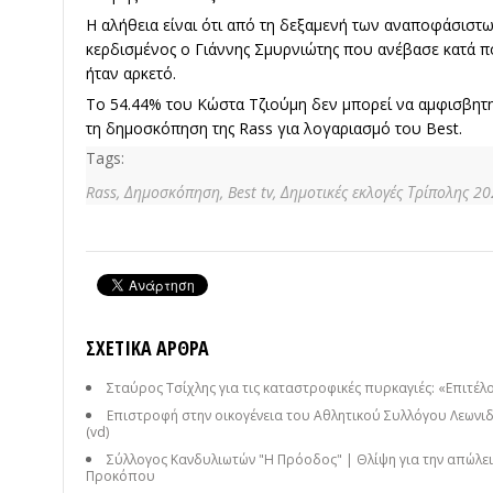
Η αλήθεια είναι ότι από τη δεξαμενή των αναποφάσιστ
κερδισμένος ο Γιάννης Σμυρνιώτης που ανέβασε κατά π
ήταν αρκετό.
Το 54.44% του Κώστα Τζιούμη δεν μπορεί να αμφισβητηθ
τη δημοσκόπηση της Rass για λογαριασμό του Best.
Tags:
Rass,
Δημοσκόπηση,
Best tv,
Δημοτικές εκλογές Τρίπολης 20
ΣΧΕΤΙΚΆ ΆΡΘΡΑ
Σταύρος Τσίχλης για τις καταστροφικές πυρκαγιές: «Επιτέλο
Επιστροφή στην οικογένεια του Αθλητικού Συλλόγου Λεωνιδ
(vd)
Σύλλογος Κανδυλιωτών "Η Πρόοδος" | Θλίψη για την απώλει
Προκόπου