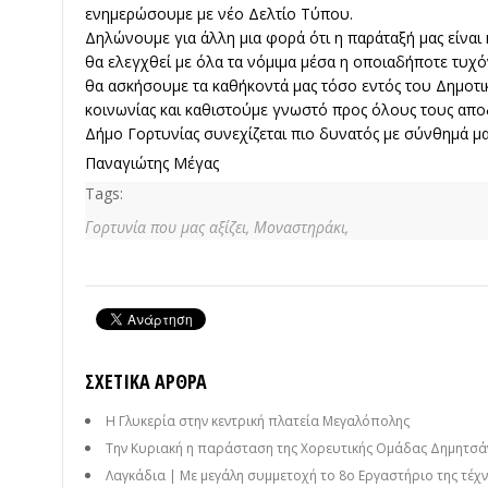
ενημερώσουμε με νέο Δελτίο Τύπου.
Δηλώνουμε για άλλη μια φορά ότι η παράταξή μας είναι κ
θα ελεγχθεί με όλα τα νόμιμα μέσα η οποιαδήποτε τυχόν
θα ασκήσουμε τα καθήκοντά μας τόσο εντός του Δημοτι
κοινωνίας και καθιστούμε γνωστό προς όλους τους αποδ
Δήμο Γορτυνίας συνεχίζεται πιο δυνατός με σύνθημά 
Παναγιώτης Μέγας
Tags:
Γορτυνία που μας αξίζει,
Μοναστηράκι,
ΣΧΕΤΙΚΆ ΆΡΘΡΑ
Η Γλυκερία στην κεντρική πλατεία Μεγαλόπολης
Την Κυριακή η παράσταση της Χορευτικής Ομάδας Δημητσάν
Λαγκάδια | Με μεγάλη συμμετοχή το 8ο Εργαστήριο της τέχνη