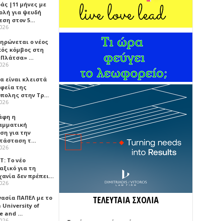
άς |11 μήνες με
ολή για ψευδή
εση στον 5…
2026
ηρώνεται ο νέος
κός κόμβος στη
«Πλάτσα» …
2026
α είναι κλειστά
αφεία της
πολης στην Τρ…
2026
άφη η
αμματική
ση για την
τάσταση τ…
2026
Τ: Το νέο
αξικό για τη
χανία δεν πρέπει…
2026
γασία ΠΑΠΕΛ με το
ΤΕΛΕΥΤΑΙΑ ΣΧΟΛΙΑ
University of
ce and …
2026