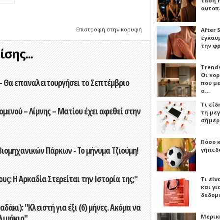
τάση 
αυτοπ
Επιστροφή στην κορυφή
After 
έγκαυμ
την φ
σης...
Trends
Οι κο
- Θα επαναλειτουργήσει το Σεπτέμβριο
που μ
σ…
Τι είδ
ενού – Λίμνης – Ματίου έχει αφεθεί στην
τη με
σήμερ
Πόσο 
ιομηχανικών Πάρκων - Το μήνυμα Τζιούμη!
γήπεδο
ς: Η Αρκαδία Στερείται την Ιστορία της;"
Τι είν
και γι
δεδομ
άκι): "Κλειστή για έξι (6) μήνες. Ακόμα να
λιμάκιο"
Μερικ