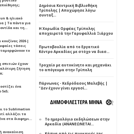
ή μυστικό
εποίθησης;
Δημόσια Κεντρική Βιβλιοθήκη
Τρίπολης | Αποχώρησε λόγω
συνταξ…
Sun & ηλιακό
α | Τα πάντα για
ροντίδα και τη…
Η Χορωδία Ορφέας Τρίπολης
αποχαιρετά την Γαρυφαλλιά Ξιάρχου
 κουζίνας 2026 |
ρυφαίες τάσεις
Πρωτοβουλία από το Εργατικό
εταμορφώνουν το
Κέντρο Αρκαδίας με στόχο να διασ…
η σπιτιών έχουν
Τροχαίο με αυτοκίνητο και μηχανάκι
γαλύτερη ζήτηση
το απόγευμα στην Τρίπολη
α;
Πάρνωνας - Κεδρόδασος Μαλεβής |
κοστίζει ένα
"Δεν έχουν γίνει εργασί…
 5x5;
ΔΗΜΟΦΙΛΕΣΤΕΡΑ ΜΗΝΑ
αι το Sublimation
ατί αλλάζει τα
ένα στα διαφημι…
Το ημερολόγιο εκδηλώσεων στην
Αρκαδία (ΑΝΑΝΕΩΝΕΤΑΙ…
ή ανακαίνιση
Κάπνα από τις πυρκαγιές της