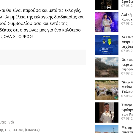
βραδι
07-08-
αι θα είναι παρούσα και μετά τις εκλογές,
Λαϊκή
 πλημμέλεια της εκλογικής διαδικασίας και
Κωνστα
κού Συμβουλίου όσο και εντός της
07-08-
έκτες οτι ο αγώνας μας για ένα καλύτερο
μας ΟΛΑ ΣΤΟ ΦΩΣ!
Διεθν
στην Τ
ισχύει
07-08-
Οι 4 ε
περιφ
αφορο
07-08-
"Από 4
Μείναμ
Τελευ
07-08-
Έφυγε
πρώην
των Ά
07-08-
ας! (vd)
Με αμ
ς της πέτρας (εικόνες)
συνεχί