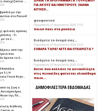
ΩΡΑΙΑ ΤΑ ΠΡΟΓΡΑΜΜΑΤΑ ΤΟΥΡΙΣΜΟΥ
ές συνεχίζονται …
ΓΙΑ ΛΙΓΟΥΣ ΚΑΙ ΗΜΕΤΕΡΟΥΣ. ΕΚΑΝΑ
2026
ΑΙΤΗΣΗ…
 βραδιά με την
ντίνα στο Ροεινό!
2026
φουφουτοσ
Παρασκευή, 07 Αυγούστου 2026 17:21
ποιοσ παει στα μουσεια
ής φιλικός αγώνας
ρίπολη - Τι
 με τα ε…
Εισάγετε το όνομά σας...
2026
Παρασκευή, 07 Αυγούστου 2026 15:57
ΣΟΒΑΡΑ ΤΩΡΑ? ΛΕΤΕ ΚΑΙ ΕΥΧΑΡΙΣΤΩ ?
ιδήσεις από την
έρεια που
ύν άμεσα το Λ…
Εισάγετε το όνομά σας...
2026
Παρασκευή, 07 Αυγούστου 2026 15:54
0 Κοπάδια
Αυτοί που κολλάνε τα αυτοκόλλητα
ε 5 | Η
στις πινακίδες φαίνεται ολοκάθαρα
ταία Γενιά Κτην…
ποιοι…
2026
ΔΗΜΟΦΙΛΕΣΤΕΡΑ ΕΒΔΟΜΑΔΑΣ
 από τη ζωή ο
 Αντιπρόεδρος
νθεων της Πέ…
2026
είωτη διάθεση
ζονται οι