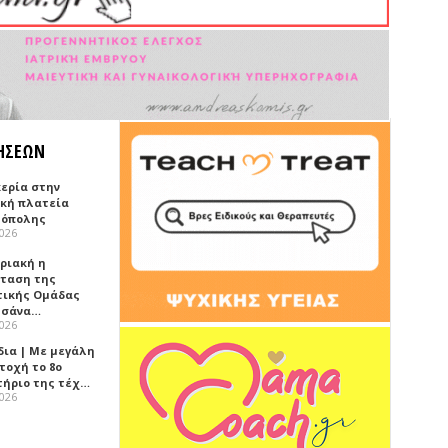
ΗΣΕΩΝ
κερία στην
ική πλατεία
όπολης
2026
υριακή η
ταση της
τικής Ομάδας
τσάνα…
2026
δια | Με μεγάλη
τοχή το 8ο
τήριο της τέχ…
2026