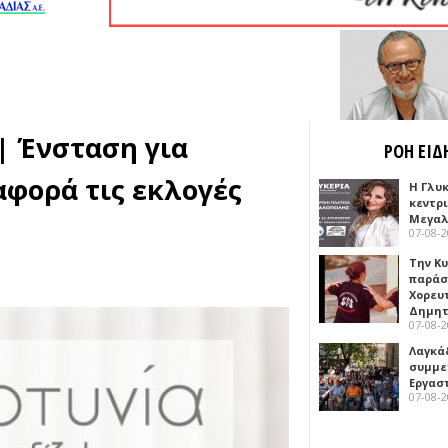
 | Ένσταση για
ΡΟΗ ΕΙΔ
φορά τις εκλογές
Η Γλυ
κεντρ
Μεγαλ
07-08-
Την Κ
παράσ
Χορευ
Δημη
07-08-
Λαγκά
συμμε
Εργασ
07-08-