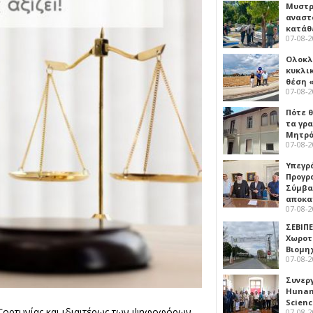
Μυστρ
αναστ
κατάθ
07-08-
Ολοκλ
κυκλι
θέση 
07-08-
Πότε θ
τα γρ
Μητρό
07-08-
Υπεγρ
Προγρ
Σύμβα
αποκα
07-08-
ΣΕΒΙΠΕ
Χωροτ
Βιομη
07-08-
Συνερ
Hunan 
Scien
Γορτυνίας και ιδιαιτέρως των ψηφοφόρων
07-08-