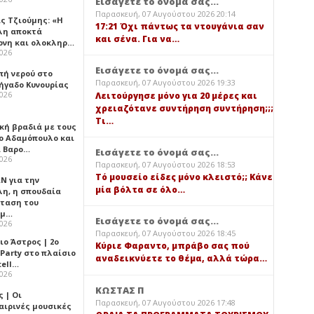
Εισάγετε το όνομά σας...
Παρασκευή, 07 Αυγούστου 2026 20:14
ς Τζιούμης: «Η
17:21 Όχι πάντως τα ντουγάνια σαν
λη αποκτά
και σένα. Για να…
ονη και ολοκληρ…
2026
Εισάγετε το όνομά σας...
πή νερού στο
Παρασκευή, 07 Αυγούστου 2026 19:33
ήγαδο Κυνουρίας
2026
Λειτούργησε μόνο για 20 μέρες και
χρειαζότανε συντήρηση συντήρηση;;;
Τι…
κή βραδιά με τους
ο Αδαμόπουλο και
 Βαρο…
Εισάγετε το όνομά σας...
2026
Παρασκευή, 07 Αυγούστου 2026 18:53
Τό μουσείο είδες μόνο κλειστό;; Κάνε
Ν για την
μία βόλτα σε όλο…
λη, η σπουδαία
ταση του
ημ…
Εισάγετε το όνομά σας...
2026
Παρασκευή, 07 Αυγούστου 2026 18:45
ιο Άστρος | 2ο
Κύριε Φαραντο, μπράβο σας πού
 Party στο πλαίσιο
αναδεικνύετε το θέμα, αλλά τώρα…
tell…
2026
ΚΩΣΤΑΣ Π
 | Οι
Παρασκευή, 07 Αυγούστου 2026 17:48
αιρινές μουσικές