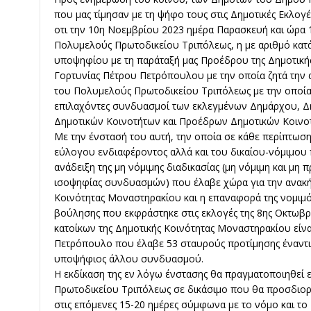
που μας τίμησαν με τη ψήφο τους στις Δημοτικές Εκλο
οτι την 10η Νοεμβρίου 2023 ημέρα Παρασκευή και ώρα 1
Πολυμελούς Πρωτοδικείου Τριπόλεως, η με αριθμό κατ
υποψηφίου με τη παράταξή μας Προέδρου της Δημοτικ
Γορτυνίας Πέτρου Πετρόπουλου με την οποία ζητά την 
του Πολυμελούς Πρωτοδικείου Τριπόλεως με την οποία 
επιλαχόντες συνδυασμοί των εκλεγμένων Δημάρχου, 
Δημοτικών Κοινοτήτων και Προέδρων Δημοτικών Κοινοτ
Με την ένστασή του αυτή, την οποία σε κάθε περίπτωση
εύλογου ενδιαφέροντος αλλά και του δικαίου-νόμιμου 
ανάδειξη της μη νόμιμης διαδικασίας (μη νόμιμη και 
ισοψηφίας συνδυασμών) που έλαβε χώρα για την ανακή
Κοινότητας Μοναστηρακίου και η επαναφορά της νομιμό
βούλησης που εκφράστηκε στις εκλογές της 8ης Οκτωβρί
κατοίκων της Δημοτικής Κοινότητας Μοναστηρακίου είν
Πετρόπουλο που έλαβε 53 σταυρούς προτίμησης έναντι
υποψήφιος άλλου συνδυασμού.
Η εκδίκαση της εν λόγω ένστασης θα πραγματοποιηθεί 
Πρωτοδικείου Τριπόλεως σε δικάσιμο που θα προσδιορι
στις επόμενες 15-20 ημέρες σύμφωνα με το νόμο και το 