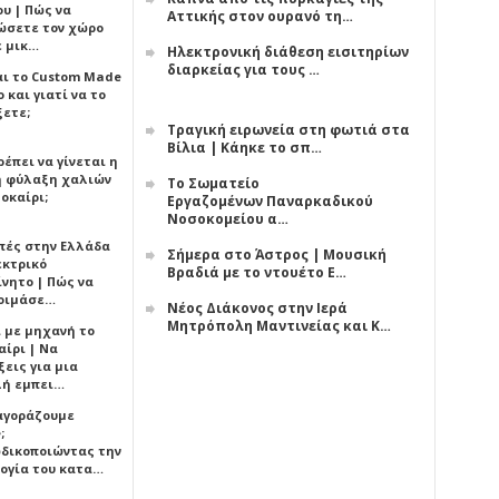
υ | Πώς να
Αττικής στον ουρανό τη…
ώσετε τον χώρο
ε μικ…
Ηλεκτρονική διάθεση εισιτηρίων
διαρκείας για τους …
αι το Custom Made
 και γιατί να το
ξετε;
Τραγική ειρωνεία στη φωτιά στα
Βίλια | Κάηκε το σπ…
έπει να γίνεται η
 φύλαξη χαλιών
Το Σωματείο
οκαίρι;
Εργαζομένων Παναρκαδικού
Νοσοκομείου α…
πές στην Ελλάδα
Σήμερα στο Άστρος | Μουσική
εκτρικό
Βραδιά με το ντουέτο Ε…
ίνητο | Πώς να
οιμάσε…
Νέος Διάκονος στην Ιερά
Μητρόπολη Μαντινείας και Κ…
ι με μηχανή το
αίρι | Να
εις για μια
ή εμπει…
 αγοράζουμε
;
δικοποιώντας την
ογία του κατα…