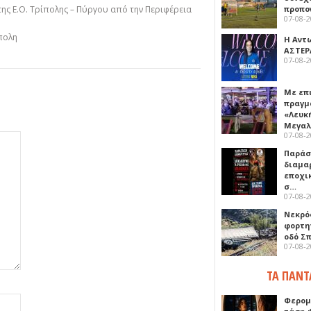
της Ε.Ο. Τρίπολης – Πύργου από την Περιφέρεια
προπο
07-08-
πολη
Η Αντ
ΑΣΤΕΡ
07-08-
Με επ
πραγμ
«Λευκ
Μεγα
07-08-
Παρά
διαμα
εποχι
σ…
07-08-
Νεκρό
φορτη
οδό Σ
07-08-
ΤΑ ΠΑΝΤ
Φερομ