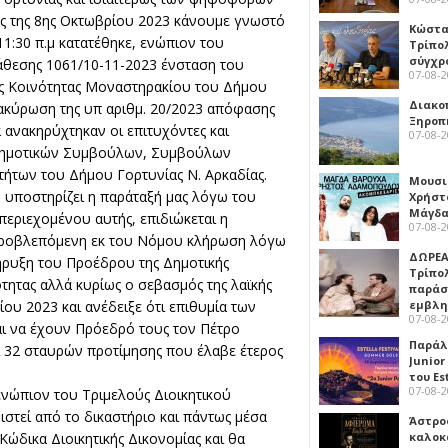
γές της 8ης Οκτωβρίου 2023 κάνουμε γνωστό
Κώστα
1:30 π.μ κατατέθηκε, ενώπιον του
Τρίπο
σύγχρ
άθεσης 1061/10-11-2023 ένσταση του
07-08-
ής Κοινότητας Μοναστηρακίου του Δήμου
Διακο
ακύρωση της υπ αριθμ. 20/2023 απόφασης
Ξηροπ
ανακηρύχτηκαν οι επιτυχόντες και
07-08-
Δημοτικών Συμβούλων, Συμβούλων
ήτων του Δήμου Γορτυνίας Ν. Αρκαδίας.
Μουσι
 υποστηρίζει η παράταξή μας λόγω του
Χρήστ
Μάγδα
περιεχομένου αυτής, επιδιώκεται η
07-08-
μη προβλεπόμενη εκ του Νόμου κλήρωση λόγω
ΔΩΡΕΑ
ρυξη του Προέδρου της Δημοτικής
Τρίπο
τητας αλλά κυρίως ο σεβασμός της λαϊκής
παράσ
ου 2023 και ανέδειξε ότι επιθυμία των
εμβλ
07-08-
αι να έχουν Πρόεδρό τους τον Πέτρο
Παράλ
 32 σταυρών προτίμησης που έλαβε έτερος
Junior
του Es
07-08-
ενώπιον του Τριμελούς Διοικητικού
στεί από το δικαστήριο και πάντως μέσα
Άστρος
Κώδικα Διοικητικής Δικονομίας και θα
καλοκ