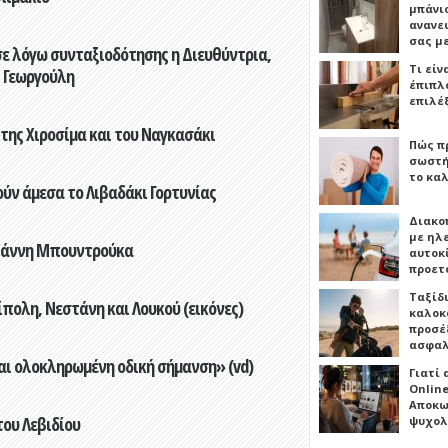
μπάνιο
ανανε
σας μ
ε λόγω συνταξιοδότησης η Διευθύντρια,
Τι είν
 Γεωργούλη
έπιπλο
επιλέ
 της Χιροσίμα και του Ναγκασάκι
Πώς πρ
σωστή
το καλ
ούν άμεσα το Λιβαδάκι Γορτυνίας
Διακο
με ηλ
Γιάννη Μπουντρούκα
αυτοκ
προετ
Ταξίδ
πολη, Νεστάνη και Λουκού (εικόνες)
καλοκ
προσέξ
ασφαλ
αι ολοκληρωμένη οδική σήμανση» (vd)
Γιατί
Online
Αποκω
του Λεβιδίου
ψυχολ