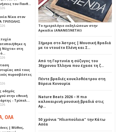
νήσεις του Πανθ…
2026
ωνία Νίκα στον
Α ΤΡΙΠΟΛΗΣ
2026
Το ημερολόγιο εκδηλώσεων στην
Αρκαδία (ΑΝΑΝΕΩΝΕΤΑΙ)
ιτυχία
Σήμερα στο Άστρος | Μουσική Βραδιά
ατοποιήθηκε η
με το ντουέτο Ελένη και Σ…
ή Νύχτα» στη
λό…
2026
Από τη Γορτυνία η σύζυγος του
σταση
36χρονου Έλληνα που έχασε τη ζ…
ρτυρίας από τους
κούς πυροσβέστες
Πέντε βραδιές κουκλοθέατρου στη
2026
Βόρεια Κυνουρία
ς οδηγός
γού στην εθνική
Nature Beats 2026 – Η πιο
πάρτης - Τρίπολ…
καλοκαιρινή μουσική βραδιά στις
2026
Αρ…
Α, ΟΛΑ
50 χρόνια "Ηλιοπούλεια" την Κάτω
Ασέα
όνες | Μύθος,