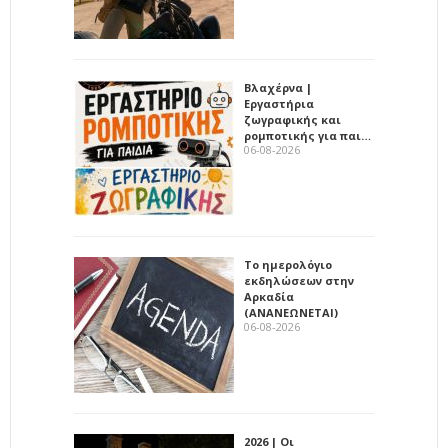
Βλαχέρνα |
Εργαστήρια
ζωγραφικής και
ρομποτικής για παι…
06-08-2026
Το ημερολόγιο
εκδηλώσεων στην
Αρκαδία
(ΑΝΑΝΕΩΝΕΤΑΙ)
06-08-2026
2026 | Οι