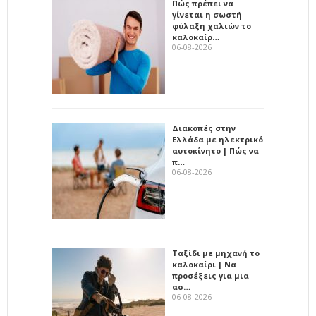
Πώς πρέπει να
γίνεται η σωστή
φύλαξη χαλιών το
καλοκαίρ…
06-08-2026
Διακοπές στην
Ελλάδα με ηλεκτρικό
αυτοκίνητο | Πώς να
π…
06-08-2026
Ταξίδι με μηχανή το
καλοκαίρι | Να
προσέξεις για μια
ασ…
06-08-2026