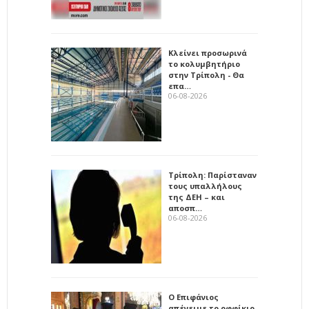
Κλείνει προσωρινά
το κολυμβητήριο
στην Τρίπολη - Θα
επα…
06-08-2026
Τρίπολη: Παρίσταναν
τους υπαλλήλους
της ΔΕΗ – και
αποσπ…
06-08-2026
Ο Επιφάνιος
απένειμε το οφφίκιο