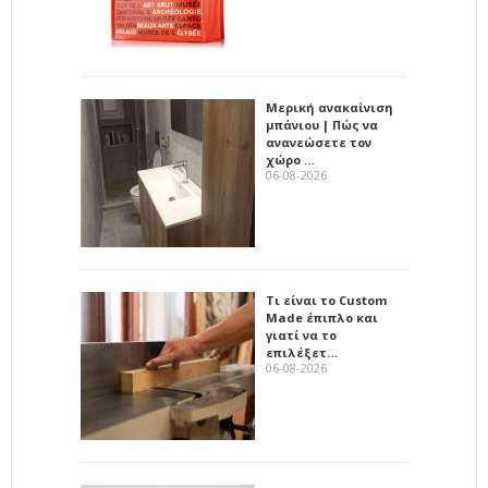
Μερική ανακαίνιση
μπάνιου | Πώς να
ανανεώσετε τον
χώρο …
06-08-2026
Τι είναι το Custom
Made έπιπλο και
γιατί να το
επιλέξετ…
06-08-2026