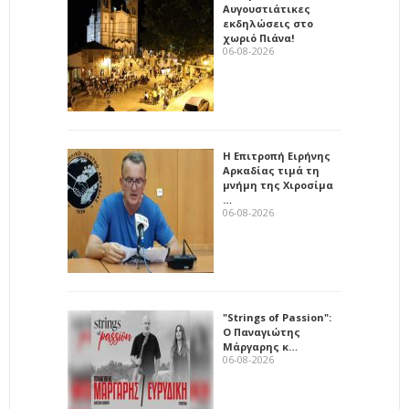
Αυγουστιάτικες
εκδηλώσεις στο
χωριό Πιάνα!
06-08-2026
Η Επιτροπή Ειρήνης
Αρκαδίας τιμά τη
μνήμη της Χιροσίμα
…
06-08-2026
"Strings of Passion":
Ο Παναγιώτης
Μάργαρης κ…
06-08-2026