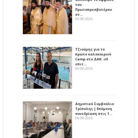
του
Πρωτοπρεσβυτέρου
στ…
06-08-2026
Τζιούμης για το
πρώτο καλοκαιρινό
Camp στο ΔΑΚ: «Η
επιτ…
06-08-2026
Δημοτικό Συμβούλιο
Τρίπολης | Επόμενη
συνεδρίαση στις 1…
06-08-2026