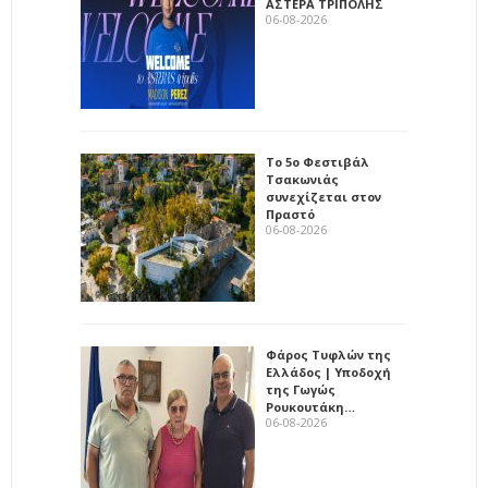
ΑΣΤΕΡΑ ΤΡΙΠΟΛΗΣ
06-08-2026
Το 5ο Φεστιβάλ
Τσακωνιάς
συνεχίζεται στον
Πραστό
06-08-2026
Φάρος Τυφλών της
Ελλάδος | Υποδοχή
της Γωγώς
Ρουκουτάκη…
06-08-2026