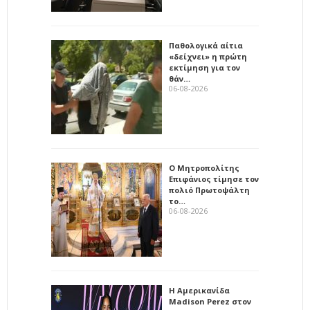
Παθολογικά αίτια
«δείχνει» η πρώτη
εκτίμηση για τον
θάν…
06-08-2026
Ο Μητροπολίτης
Επιφάνιος τίμησε τον
πολιό Πρωτοψάλτη
το…
06-08-2026
Η Αμερικανίδα
Madison Perez στον