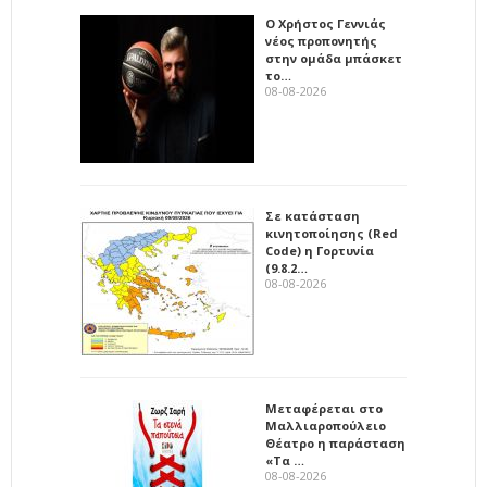
Ο Χρήστος Γεννιάς
νέος προπονητής
στην ομάδα μπάσκετ
το…
08-08-2026
Σε κατάσταση
κινητοποίησης (Red
Code) η Γορτυνία
(9.8.2…
08-08-2026
Μεταφέρεται στο
Μαλλιαροπούλειο
Θέατρο η παράσταση
«Τα …
08-08-2026