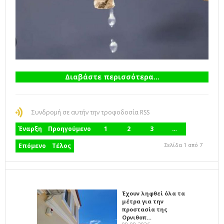
Διαβάστε περισσότερα...
Συνδρομή σε αυτήν την τροφοδοσία RSS
Έναρξη
Προηγούμενο
1
2
3
…
Σελίδα 1 από 7
Επόμενο
Τέλος
Έχουν ληφθεί όλα τα
μέτρα για την
προστασία της
Ορνιθοπ…