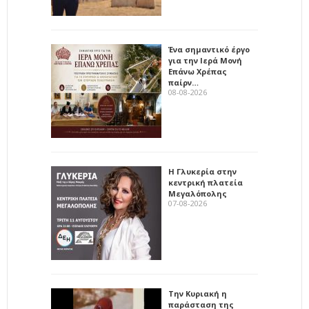
Ένα σημαντικό έργο
για την Ιερά Μονή
Επάνω Χρέπας
παίρν…
08-08-2026
Η Γλυκερία στην
κεντρική πλατεία
Μεγαλόπολης
07-08-2026
Την Κυριακή η
παράσταση της