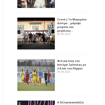
Στενό | Το Μαγεμένο
Δέντρο… μάγεψε
μικρούς και
μεγάλους…
08-08-2026
Φιλική νίκη του
Αστέρα Τρίπολης με
2-0 επί του Πύργου
08-08-2026
Η Ελληνοκαναδέζα