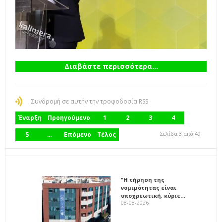
Διαβάστε περισσότερα...
Συνδρομή σε αυτήν την τροφοδοσία RSS
Έναρξη
Προηγούμενο
1
2
3
4
Σελίδα 3 από 49
5
…
Επόμενο
Τέλος
"Η τήρηση της
νομιμότητας είναι
υποχρεωτική, κύριε…
08-08-2026