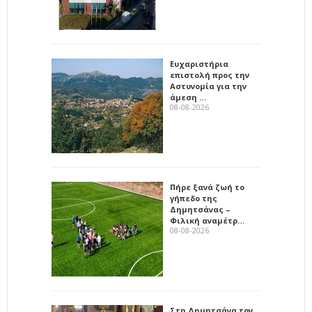
Ευχαριστήρια
επιστολή προς την
Αστυνομία για την
άμεση …
08-08-2026
Πήρε ξανά ζωή το
γήπεδο της
Δημητσάνας –
Φιλική αναμέτρ…
08-08-2026
Στη Δημητσάνα τον