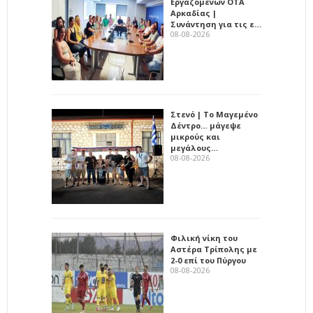
Εργαζομένων ΟΤΑ
Αρκαδίας |
Συνάντηση για τις ε…
08-08-2026
Στενό | Το Μαγεμένο
Δέντρο… μάγεψε
μικρούς και
μεγάλους…
08-08-2026
Φιλική νίκη του
Αστέρα Τρίπολης με
2-0 επί του Πύργου
08-08-2026