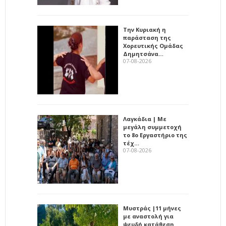
Την Κυριακή η
παράσταση της
Χορευτικής Ομάδας
Δημητσάνα…
07-08-2026
Λαγκάδια | Με
μεγάλη συμμετοχή
το 8ο Εργαστήριο της
τέχ…
07-08-2026
Μυστράς |11 μήνες
με αναστολή για
ψευδή κατάθεση