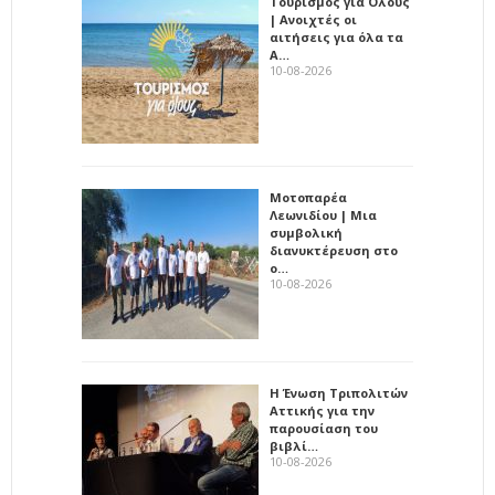
Τουρισμός για Όλους
| Ανοιχτές οι
αιτήσεις για όλα τα
Α…
10-08-2026
Μοτοπαρέα
Λεωνιδίου | Μια
συμβολική
διανυκτέρευση στο
ο…
10-08-2026
Η Ένωση Τριπολιτών
Αττικής για την
παρουσίαση του
βιβλί…
10-08-2026