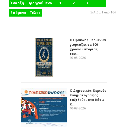
Έναρξη
Προηγούμενο
1
2
3
…
Σελίδα 1 από 164
Επόμενο
Τέλος
Ο Ηρακλής Βερβένων
γιορτάζει τα 100
χρόνια ιστορίας
του…
10-08-2026
Ο Δημοτικός Θερινός
Κινηματογράφος
ταξιδεύει στα Κάτω
Κ…
10-08-2026