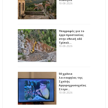
10-08-2026
Υπογραφές για το
έργο προστασίας
στην εθνική οδό
Τρίπολ…
10-08-2026
50 χρόνια
λειτουργίας της
Σχολής
Αργυροχρυσοχοΐας
Στεμν…
10-08-2026