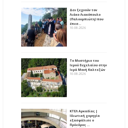
Δεν ξεχνούν τον
Λιάκο Λιακόπουλο
(Παλουμπιώτη) που
έπεσ…
10-08-2026
Το Μυστήριο του
Ιερού Ευχελαίου στην
Ιερά Μονή Καλτεζών
10-08-2026
ΚΤΕΛ Αρκαδίας |
Ιδιωτική χορηγία
εξασφάλισε ο
Πρόεδρος …