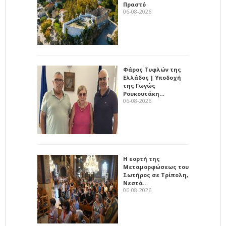
Πραστό
06-08-2026
Φάρος Τυφλών της
Ελλάδος | Υποδοχή
της Γωγώς
Ρουκουτάκη…
06-08-2026
Η εορτή της
Μεταμορφώσεως του
Σωτήρος σε Τρίπολη,
Νεστά…
06-08-2026