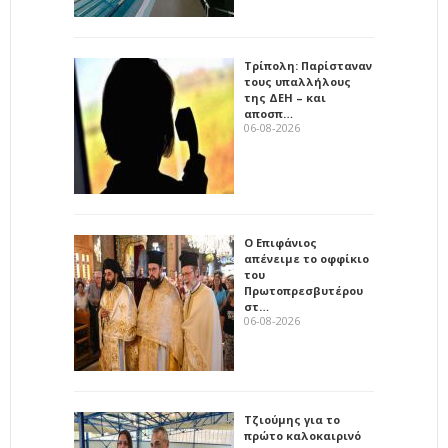
Τρίπολη: Παρίσταναν
τους υπαλλήλους
της ΔΕΗ – και
αποσπ…
06-08-2026
Ο Επιφάνιος
απένειμε το οφφίκιο
του
Πρωτοπρεσβυτέρου
στ…
06-08-2026
Τζιούμης για το
πρώτο καλοκαιρινό