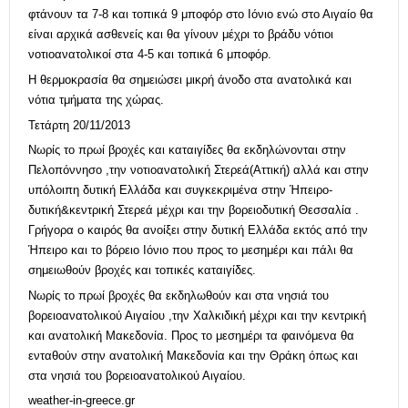
φτάνουν τα 7-8 και τοπικά 9 μποφόρ στο Ιόνιο ενώ στο Αιγαίο θα
είναι αρχικά ασθενείς και θα γίνουν μέχρι το βράδυ νότιοι
νοτιοανατολικοί στα 4-5 και τοπικά 6 μποφόρ.
Η θερμοκρασία θα σημειώσει μικρή άνοδο στα ανατολικά και
νότια τμήματα της χώρας.
Τετάρτη 20/11/2013
Νωρίς το πρωί βροχές και καταιγίδες θα εκδηλώνονται στην
Πελοπόννησο ,την νοτιοανατολική Στερεά(Αττική) αλλά και στην
υπόλοιπη δυτική Ελλάδα και συγκεκριμένα στην Ήπειρο-
δυτική&κεντρική Στερεά μέχρι και την βορειοδυτική Θεσσαλία .
Γρήγορα ο καιρός θα ανοίξει στην δυτική Ελλάδα εκτός από την
Ήπειρο και το βόρειο Ιόνιο που προς το μεσημέρι και πάλι θα
σημειωθούν βροχές και τοπικές καταιγίδες.
Νωρίς το πρωί βροχές θα εκδηλωθούν και στα νησιά του
βορειοανατολικού Αιγαίου ,την Χαλκιδική μέχρι και την κεντρική
και ανατολική Μακεδονία. Προς το μεσημέρι τα φαινόμενα θα
ενταθούν στην ανατολική Μακεδονία και την Θράκη όπως και
στα νησιά του βορειοανατολικού Αιγαίου.
weather-in-greece.gr