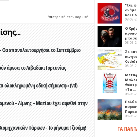
"Συμφ
ανάμε
και Π
Επιστροφή στην κορυφή
08-08-
Ο Χρήσ
σης...
προπο
μπάσκ
08-08-
- Θα επαναλειτουργήσει το Σεπτέμβριο
Σε κα
κινητ
Code) 
08-08-
ούν άμεσα το Λιβαδάκι Γορτυνίας
Μεταφ
Μαλλι
αι ολοκληρωμένη οδική σήμανση» (vd)
Θέατρ
«Τα …
08-08-
ενού – Λίμνης – Ματίου έχει αφεθεί στην
Πολύ 
πυρκα
Παρασκ
08-08-
ιομηχανικών Πάρκων - Το μήνυμα Τζιούμη!
ΤΑ ΠΑΝΤ