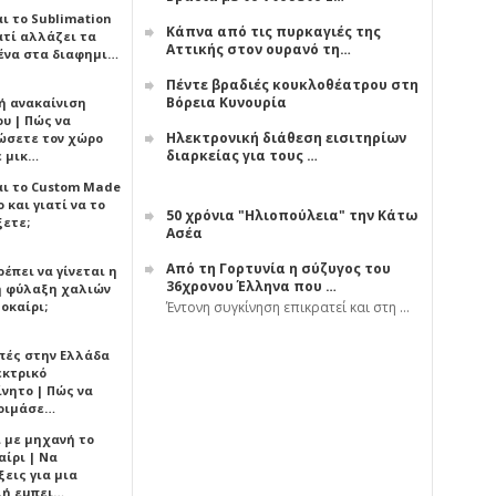
αι το Sublimation
Κάπνα από τις πυρκαγιές της
ατί αλλάζει τα
Αττικής στον ουρανό τη…
ένα στα διαφημι…
Πέντε βραδιές κουκλοθέατρου στη
Βόρεια Κυνουρία
ή ανακαίνιση
υ | Πώς να
Ηλεκτρονική διάθεση εισιτηρίων
ώσετε τον χώρο
διαρκείας για τους …
ε μικ…
αι το Custom Made
 και γιατί να το
50 χρόνια "Ηλιοπούλεια" την Κάτω
ξετε;
Ασέα
Από τη Γορτυνία η σύζυγος του
έπει να γίνεται η
36χρονου Έλληνα που …
 φύλαξη χαλιών
οκαίρι;
Έντονη συγκίνηση επικρατεί και στη …
πές στην Ελλάδα
εκτρικό
ίνητο | Πώς να
οιμάσε…
ι με μηχανή το
αίρι | Να
εις για μια
ή εμπει…