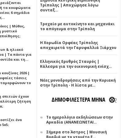
Δημόσια Κεντρική Βιβλιοθήκη
χρειάζονται
Τρίπολης | Αποχώρησε λόγω
ή τα κουφώματα
συνταξ…
νίου; 6 σημάδια
άς…
Τροχαίο με αυτοκίνητο και μηχανάκι
όνες | Μύθος,
το απόγευμα στην Τρίπολη
ή μυστικό
εποίθησης;
Η Χορωδία Ορφέας Τρίπολης
αποχαιρετά την Γαρυφαλλιά Ξιάρχου
Sun & ηλιακό
α | Τα πάντα για
ροντίδα και τη…
Ελληνικός Ερυθρός Σταυρός |
Κάλεσμα για την οικονομική ενίσχ…
 κουζίνας 2026 |
ρυφαίες τάσεις
Νέες μονοδρομήσεις από την Κυριακή
εταμορφώνουν το
στην Τρίπολη - Η λίστα με…
η σπιτιών έχουν
ΔΗΜΟΦΙΛΕΣΤΕΡΑ ΜΗΝΑ
γαλύτερη ζήτηση
α;
Το ημερολόγιο εκδηλώσεων στην
κοστίζει ένα
Αρκαδία (ΑΝΑΝΕΩΝΕΤΑΙ…
 5x5;
Σήμερα στο Άστρος | Μουσική
Βραδιά με το ντουέτο Ε…