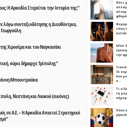
Πότε 
ς: Η Αρκαδία Στερείται την Ιστορία της;"
αλλαγ
αλουμι
φθορ
ε λόγω συνταξιοδότησης η Διευθύντρια,
Φερομ
τάση 
 Γεωργούλη
αυτοπ
 της Χιροσίμα και του Ναγκασάκι
After 
έγκαυμ
την φ
τική, κύριε δήμαρχε Τρίπολης"
Trends
Οι κο
που μ
Γιάννη Μπουντρούκα
σ…
Τι είδ
τη με
πολη, Νεστάνη και Λουκού (εικόνες)
σήμερ
Πόσο 
ς σε Α.Ε. – Η Αρκαδία Απαιτεί Στρατηγικό
γήπεδο
σμό"