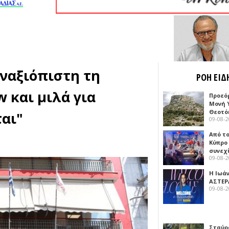
αναξιόπιστη τη
ΡΟΗ ΕΙΔ
 και μιλά για
Προεό
Μονή 
Θεοτό
ται"
09-08-
Από το
Κύπρο
συνεχ
09-08-
Η Ιωά
ΑΣΤΕΡ
09-08-
Σταύρ