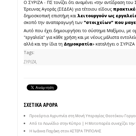
Ο ΣΥΡΙΖΑ - ΠΣ τονίζει ότι αναμένει «την αντίδραση το
Έρευνας Αγοράς (ΣΕΔΕΑ) για τέτοιου είδους
πρακτικέ
δημοσκοπική επιστήμη και
λειτουργούν ως εργαλεί
σκοπό την αναπαραγωγή των
"στοιχείων" που μαγε
Αυτό που έχει δημιουργήσει το σύστημα Μαξίμου, με ο
"εργαλεία" για κάθε χρήση και με νέους μάλιστα εντολεί
αλλά και την ίδια τη
Δημοκρατία
» καταλήγει ο ΣΥΡΙΖΑ 
Tags:
ΣΥΡΙΖΑ,
ΣΧΕΤΙΚΆ ΆΡΘΡΑ
Προεόρτια Αγρυπνία στη Μονή Υπεραγίας Θεοτόκου Γοργ
Από το Λεωνίδιο στην Κύπρο | Η Μοτοπαρέα συνεχίζει την 
Η Ιωάννα Παχάκη στον ΑΣΤΕΡΑ ΤΡΙΠΟΛΗΣ