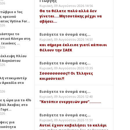
Γιώργης
2026
Κυριακή, 09 Αυγούστου 2026 14:56
Θα το θέλατε πολύ αλλά δεν
κτώβριο ο 1ος
γίνεται....Μητσοτάκης μέχρι να
ς ορεινού
ατος Vytina For…
σβήσει…
2026
νιάστηκε το
Εισάγετε το όνομά σας...
ιστικό Κέντρο στη
Κυριακή, 09 Αυγούστου 2026 14:51
 (εικόνες …
και σήμερα έκλεισε γιατί κάποιοι
2026
θέλουν την ΣΑΕΚ
 έκλειψη Ηλίου
2 Αυγούστου
Εισάγετε το όνομά σας...
2026
Κυριακή, 09 Αυγούστου 2026 13:35
Σσσσσσσσσσς!! Οι Έλληνες
λή ντοκιμαντέρ
κοιμούνται!!
ν Αρκαδία στο
Εισάγετε το όνομά σας...
2026
Κυριακή, 09 Αυγούστου 2026 12:40
 η ώρα για το 47ο
"Κατόπιν ενεργειών μου"..........
βάλ Άκοβας στο
ι Γορτ…
2026
Εισάγετε το όνομά σας...
Κυριακή, 09 Αυγούστου 2026 11:51
ψεις για
Αυτοί έχουν καβαλήσει το καλάμι
ποσότητα