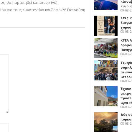
κάννα
υς, θα παραιτηθεί κάποιος;» (vd)
Κυνου
ίου για τους Κωνσταντίνο και Σοφοκλή Γιαννούση
09-08-
Στις 2
διαγω
χορού
08-08-
ΚΤΕΛ Α
δρομολ
Πανηγ
08-08-
Τιμήθ
συμπλ
αιώνω
ιστορ
08-08-
Έχουν
μέτρα 
προστ
Ορνιθ
08-08-
Δύο σ
πυρκα
08-08-