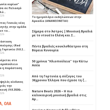
ωνία κυρίων"
σα σε Πελασγό
ολύ…
2026
Το ημερολόγιο εκδηλώσεων στην
Αρκαδία (ΑΝΑΝΕΩΝΕΤΑΙ)
τος Γεννιάς νέος
νητής στην ομάδα
ετ το…
Σήμερα στο Άστρος | Μουσική Βραδιά
2026
με το ντουέτο Ελένη και Σ…
τάσταση
οποίησης (Red
Πέντε βραδιές κουκλοθέατρου στη
η Γορτυνία (9.8.2…
Βόρεια Κυνουρία
2026
έρεται στο
50 χρόνια "Ηλιοπούλεια" την Κάτω
αροπούλειο
Ασέα
ο η παράσταση
2026
Από τη Γορτυνία η σύζυγος του
36χρονου Έλληνα που έχασε τη ζ…
υψηλός κίνδυνος
γιάς την
ευή (9.8.2026)…
Nature Beats 2026 – Η πιο
2026
καλοκαιρινή μουσική βραδιά στις
Αρ…
Α, ΟΛΑ