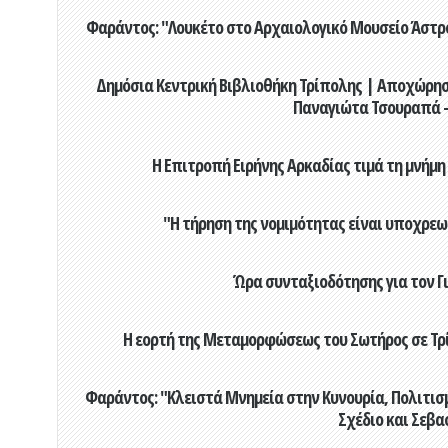
Φαράντος: "Λουκέτο στο Αρχαιολογικό Μουσείο Άστρου
Δημόσια Κεντρική Βιβλιοθήκη Τρίπολης | Αποχώρησ
Παναγιώτα Τσουραπά -
Η Επιτροπή Ειρήνης Αρκαδίας τιμά τη μνήμη
"Η τήρηση της νομιμότητας είναι υποχρεω
Ώρα συνταξιοδότησης για τον 
Η εορτή της Μεταμορφώσεως του Σωτήρος σε Τρί
Φαράντος: "Κλειστά Μνημεία στην Κυνουρία, Πολιτισμό
Σχέδιο και Σεβα