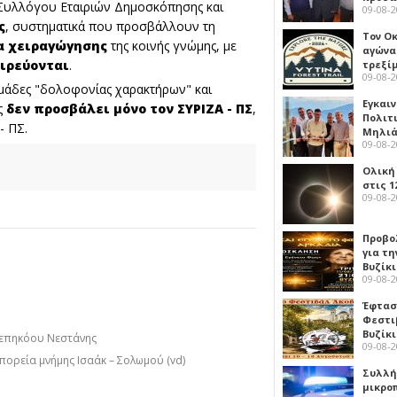
υ Συλλόγου Εταιριών Δημοσκόπησης και
09-08-
ς
, συστηματικά που προσβάλλουν τη
Τον Ο
α χειραγώγησης
της κοινής γνώμης, με
αγώνα
ιρεύονται
.
τρεξίμ
09-08-
μάδες "δολοφονίας χαρακτήρων" και
Εγκαι
ς
δεν προσβάλει μόνο τον ΣΥΡΙΖΑ - ΠΣ
,
Πολιτ
- ΠΣ.
Μηλιά
09-08-
Ολική
στις 1
09-08-
Προβο
για τη
Βυζίκι
09-08-
Έφτασε
Φεστι
Βυζίκ
οεπηκόου Νεστάνης
09-08-
πορεία μνήμης Ισαάκ – Σολωμού (vd)
Συλλή
μικρο