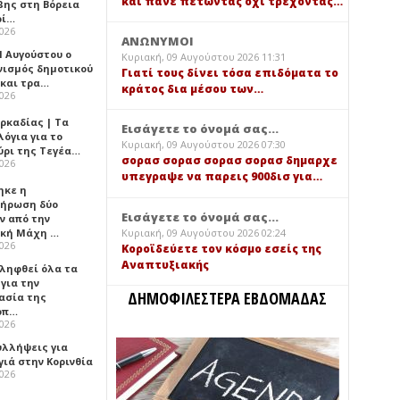
και πάνε πετώντας όχι τρέχοντας…
βης στη Βόρεια
ρί…
2026
ΑΝΩΝΥΜΟΙ
1 Αυγούστου ο
Κυριακή, 09 Αυγούστου 2026 11:31
νισμός δημοτικού
Γιατί τους δίνει τόσα επιδόματα το
 και τρα…
κράτος δια μέσου των…
2026
ρκαδίας | Τα
Εισάγετε το όνομά σας...
όγια για το
Κυριακή, 09 Αυγούστου 2026 07:30
ύρι της Τεγέα…
σορασ σορασ σορασ σορασ δημαρχε
2026
υπεγραψε να παρεις 900δισ για…
ηκε η
ήρωση δύο
Εισάγετε το όνομά σας...
ν από την
Κυριακή, 09 Αυγούστου 2026 02:24
ική Μάχη …
2026
Κοροϊδεύετε τον κόσμο εσείς της
Αναπτυξιακής
 ληφθεί όλα τα
για την
ΔΗΜΟΦΙΛΕΣΤΕΡΑ ΕΒΔΟΜΑΔΑΣ
ασία της
οπ…
2026
υλλήψεις για
γιά στην Κορινθία
2026