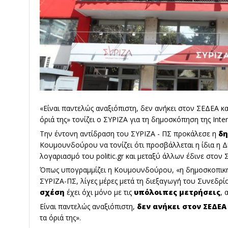
«Είναι παντελώς αναξιόπιστη, δεν ανήκει στον ΣΕΔΕΑ και
όριά της» τονίζει ο ΣΥΡΙΖΑ για τη δημοσκόπηση της Inte
Την έντονη αντίδραση του
ΣΥΡΙΖΑ - ΠΣ
προκάλεσε η
δ
Κουμουνδούρου να τονίζει ότι προσβάλλεται η ίδια η Δ
λογαριασμό του politic.gr και μεταξύ άλλων έδινε στο
Όπως υπογραμμίζει η Κουμουνδούρου, «η δημοσκοπική ε
ΣΥΡΙΖΑ-ΠΣ, λίγες μέρες μετά τη διεξαγωγή του Συνεδρί
σχέση
έχει όχι μόνο με τις
υπόλοιπες μετρήσεις
, 
Είναι παντελώς αναξιόπιστη,
δεν ανήκει στον ΣΕΔΕ
τα όριά της».