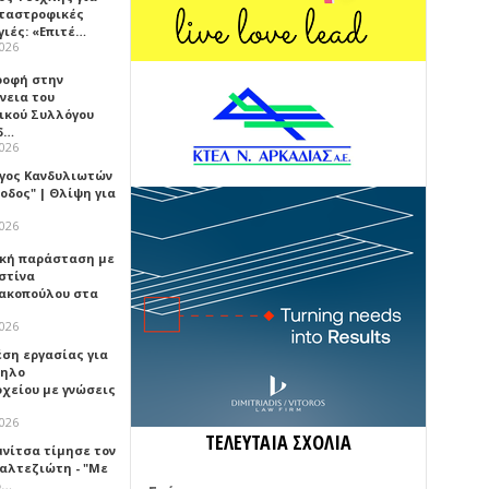
αταστροφικές
γιές: «Επιτέ…
2026
ροφή στην
νεια του
ικού Συλλόγου
δ…
2026
γος Κανδυλιωτών
οδος" | Θλίψη για
2026
κή παράσταση με
στίνα
ακοπούλου στα
2026
έση εργασίας για
ηλο
οχείου με γνώσεις
2026
ΤΕΛΕΥΤΑΙΑ ΣΧΟΛΙΑ
μνίτσα τίμησε τον
Καλτεζιώτη - "Με
ω…