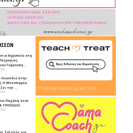
ΗΣΕΩΝ
ρτια Αγρυπνία στη
Υπεραγίας
κου Γοργοεπη…
2026
 Λεωνίδιο στην
 | Η Μοτοπαρέα
ίζει την …
2026
ννα Παχάκη στον
Α ΤΡΙΠΟΛΗΣ
2026
ος Τσίχλης για