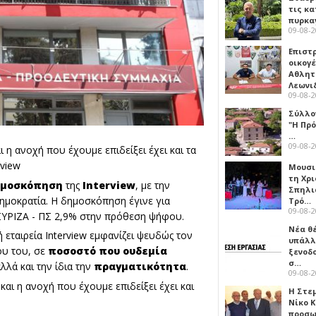
τις κ
πυρκα
09-08-
Επιστ
οικογέ
Αθλητ
Λεωνι
09-08-
Σύλλο
"Η Πρό
…
09-08-
 η ανοχή που έχουμε επιδείξει έχει και τα
rview
Μουσι
τη Χρι
ημοσκόπηση
της
Interview
, με την
Σπηλι
ημοκρατία. Η δημοσκόπηση έγινε για
Τρό…
09-08-
ν ΣΥΡΙΖΑ - ΠΣ 2,9% στην πρόθεση ψήφου.
Νέα θ
ταιρεία Interview εμφανίζει ψευδώς τον
υπάλλ
ου του, σε
ποσοστό που ουδεμία
ξενοδ
σ…
αλλά και την ίδια την
πραγματικότητα
.
09-08-
Α
και η ανοχή που έχουμε επιδείξει έχει και
Η Στε
Νίκο 
προσ