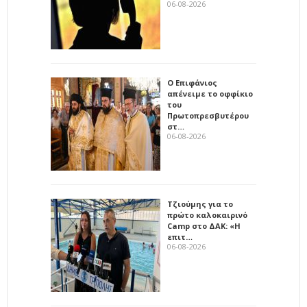
06-08-2026
Ο Επιφάνιος
απένειμε το οφφίκιο
του
Πρωτοπρεσβυτέρου
στ…
06-08-2026
Τζιούμης για το
πρώτο καλοκαιρινό
Camp στο ΔΑΚ: «Η
επιτ…
06-08-2026