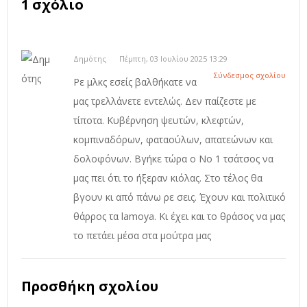
1 σχόλιο
Δημότης
Πέμπτη, 03 Ιουλίου 2025 13:29
Σύνδεσμος σχολίου
Ρε μλκς εσείς βαλθήκατε να
μας τρελλάνετε εντελώς. Δεν παίζεστε με
τίποτα. Κυβέρνηση ψευτών, κλεφτών,
κομπιναδόρων, φαταούλων, απατεώνων και
δολοφόνων. Βγήκε τώρα ο Νο 1 τσάτσος να
μας πει ότι το ήξεραν κιόλας. Στο τέλος θα
βγουν κι από πάνω ρε σεις. Έχουν και πολιτικό
θάρρος τα lamoya. Κι έχει και το θράσος να μας
το πετάει μέσα στα μούτρα μας
Προσθήκη σχολίου