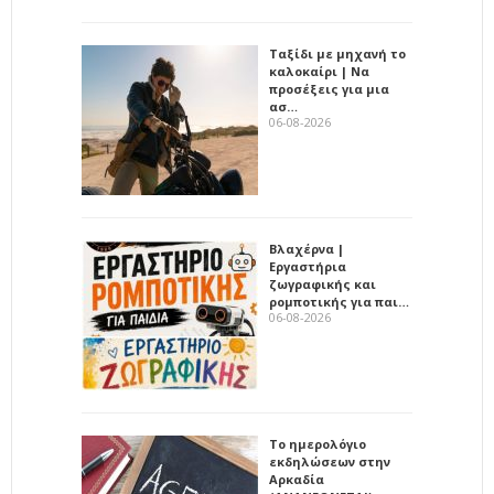
Ταξίδι με μηχανή το
καλοκαίρι | Να
προσέξεις για μια
ασ…
06-08-2026
Βλαχέρνα |
Εργαστήρια
ζωγραφικής και
ρομποτικής για παι…
06-08-2026
Το ημερολόγιο
εκδηλώσεων στην
Αρκαδία