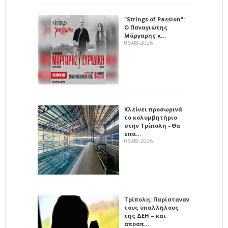
"Strings of Passion":
Ο Παναγιώτης
Μάργαρης κ…
06-08-2026
Κλείνει προσωρινά
το κολυμβητήριο
στην Τρίπολη - Θα
επα…
06-08-2026
Τρίπολη: Παρίσταναν
τους υπαλλήλους
της ΔΕΗ – και
αποσπ…