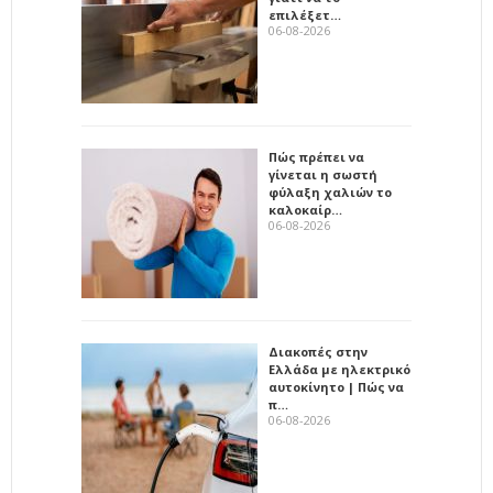
επιλέξετ…
06-08-2026
Πώς πρέπει να
γίνεται η σωστή
φύλαξη χαλιών το
καλοκαίρ…
06-08-2026
Διακοπές στην
Ελλάδα με ηλεκτρικό
αυτοκίνητο | Πώς να
π…
06-08-2026