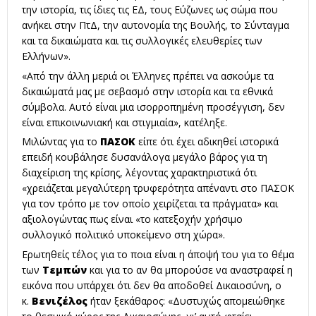
την ιστορία, τις ίδιες τις ΕΔ, τους Εύζωνες ως σώμα που
ανήκει στην ΠτΔ, την αυτονομία της Βουλής, το Σύνταγμα
και τα δικαιώματα και τις συλλογικές ελευθερίες των
Ελλήνων».
«Από την άλλη μεριά οι Έλληνες πρέπει να ασκούμε τα
δικαιώματά μας με σεβασμό στην ιστορία και τα εθνικά
σύμβολα. Αυτό είναι μια ισορροπημένη προσέγγιση, δεν
είναι επικοινωνιακή και στιγμιαία», κατέληξε.
Μιλώντας για τo
ΠΑΣΟΚ
είπε ότι έχει αδικηθεί ιστορικά
επειδή κουβάλησε δυσανάλογα μεγάλο βάρος για τη
διαχείριση της κρίσης, λέγοντας χαρακτηριστικά ότι
«χρειάζεται μεγαλύτερη τρυφερότητα απέναντι στο ΠΑΣΟΚ
για τον τρόπο με τον οποίο χειρίζεται τα πράγματα» και
αξιολογώντας πως είναι «το κατεξοχήν χρήσιμο
συλλογικό πολιτικό υποκείμενο στη χώρα».
Ερωτηθείς τέλος για το ποια είναι η άποψή του για το θέμα
των
Τεμπών
και για το αν θα μπορούσε να αναστραφεί η
εικόνα που υπάρχει ότι δεν θα αποδοθεί Δικαιοσύνη, ο
κ.
Βενιζέλος
ήταν ξεκάθαρος: «Δυστυχώς απομειώθηκε