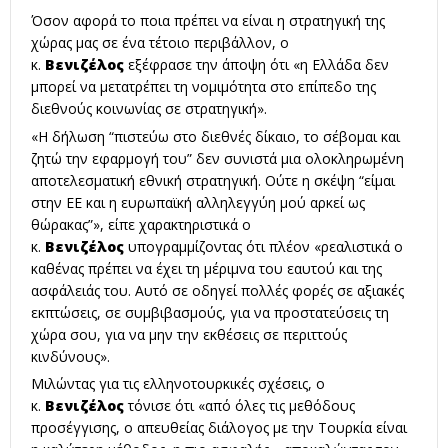
Όσον αφορά το ποια πρέπει να είναι η στρατηγική της
χώρας μας σε ένα τέτοιο περιβάλλον, ο
κ.
Βενιζέλος
εξέφρασε την άποψη ότι «η Ελλάδα δεν
μπορεί να μετατρέπει τη νομιμότητα στο επίπεδο της
διεθνούς κοινωνίας σε στρατηγική».
«Η δήλωση “πιστεύω στο διεθνές δίκαιο, το σέβομαι και
ζητώ την εφαρμογή του” δεν συνιστά μια ολοκληρωμένη
αποτελεσματική εθνική στρατηγική. Ούτε η σκέψη “είμαι
στην ΕΕ και η ευρωπαϊκή αλληλεγγύη μού αρκεί ως
θώρακας”», είπε χαρακτηριστικά ο
κ.
Βενιζέλος
υπογραμμίζοντας ότι πλέον «ρεαλιστικά ο
καθένας πρέπει να έχει τη μέριμνα του εαυτού και της
ασφάλειάς του. Αυτό σε οδηγεί πολλές φορές σε αξιακές
εκπτώσεις, σε συμβιβασμούς, για να προστατεύσεις τη
χώρα σου, για να μην την εκθέσεις σε περιττούς
κινδύνους».
Μιλώντας για τις ελληνοτουρκικές σχέσεις, ο
κ.
Βενιζέλος
τόνισε ότι «από όλες τις μεθόδους
προσέγγισης, ο απευθείας διάλογος με την Τουρκία είναι