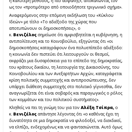
η καλύτερη μέθοδος, η πιο ασφαλής», αποκαλώντας τον
ως τον «προτιμότερο από οποιοδήποτε τριγωνικό σχήμα».
Αναφερόμενος στην επόμενη εκδήλωση του «Κύκλου
Ιδεών» με τίτλο «Το αδιέξοδο της χώρας που
αποτυπώνουν οι δημοσκοπήσεις», ο
κ.
Βενιζέλος
σημείωσε ότι αμφισβητείται η κυβέρνηση, η
αντιπολίτευση και το Κοινοβούλιο, εξηγώντας ότι «οι
δημοσκοπήσεις καταγράφουν ένα πολυεπίπεδο αδιέξοδο:
η κοινωνία δεν πιστεύει ότι λειτουργούν οι θεσμοί,
εκφράζει μια δυσαρέσκεια για το επίπεδο της δημοκρατίας,
του κράτους δικαίου, τη λειτουργία της Δικαιοσύνης, του
Κοινοβουλίου και των Ανεξαρτήτων Αρχών, καταγράφεται
κρίση πολιτικής συμμετοχής και αντιπροσώπευσης, δεν
υπάρχει διάθεση συμμετοχής στο πολιτικό γίγνεσθαι, δεν
αναγνωρίζεται ότι είναι σοβαρός και παραγωγικός ο ρόλος
των κομμάτων και του πολιτικού συστήματος».
Κληθείς να πει τη γνώμη του για τον
Αλέξη Τσίπρα,
ο
κ.
Βενιζέλος
απάντησε λέγοντας ότι «ο καθένας έχει τη
δυνατότητα σε μια δημοκρατία να φιλοδοξεί, να διεκδικεί,
να ελπίζει, ενδεχομένως και να φαντασιώνεται. Αυτό όμως