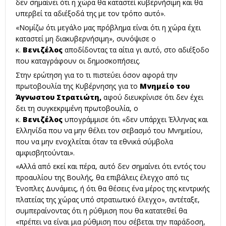
δεν σημαίνει ότι η χώρα θα καταστεί κυβερνήσιμη και θα
υπερβεί τα αδιέξοδά της με τον τρόπο αυτό».
«Νομίζω ότι μεγάλο μας πρόβλημα είναι ότι η χώρα έχει
καταστεί μη διακυβερνήσιμη», συνόψισε ο
κ.
Βενιζέλος
αποδίδοντας τα αίτια γι αυτό, στο αδιέξοδο
που καταγράφουν οι δημοσκοπήσεις.
Στην ερώτηση για το τι πιστεύει όσον αφορά την
πρωτοβουλία της Κυβέρνησης για το
Μνημείο του
Άγνωστου Στρατιώτη,
αφού διευκρίνισε ότι δεν έχει
δει τη συγκεκριμένη πρωτοβουλία, ο
κ.
Βενιζέλος
υπογράμμισε ότι «δεν υπάρχει Έλληνας και
Ελληνίδα που να μην θέλει τον σεβασμό του Μνημείου,
που να μην ενοχλείται όταν τα εθνικά σύμβολα
αμφισβητούνται».
«Αλλά από εκεί και πέρα, αυτό δεν σημαίνει ότι εντός του
προαυλίου της Βουλής, θα επιβάλεις έλεγχο από τις
Ένοπλες Δυνάμεις, ή ότι θα θέσεις ένα μέρος της κεντρικής
πλατείας της χώρας υπό στρατιωτικό έλεγχο», αντέταξε,
συμπεραίνοντας ότι η ρύθμιση που θα κατατεθεί θα
«πρέπει να είναι μια ρύθμιση που σέβεται την παράδοση,