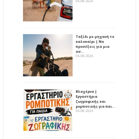
06-08-2026
Ταξίδι με μηχανή το
καλοκαίρι | Να
προσέξεις για μια
ασ…
06-08-2026
Βλαχέρνα |
Εργαστήρια
ζωγραφικής και
ρομποτικής για παι…
06-08-2026