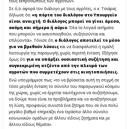
τους εκπροσώπους των αγροτών».
Σε ό,τι αφορά τον διάλογο με τους αγρότες, ο κ. Τσιάρας
δήλωσε ότι
«η πόρτα του διαλόγου στο Υπουργείο
είναι ανοιχτή
.
Ο διάλογος μπορεί να γίνει άμεσα,
ακόμη και σήμερα ή αύριο
. Όλα τα λογικά αιτήματα
που μπορούν να ικανοποιηθούν, συζητιούνται και
επιλύονται». Τόνισε ότι
ο διάλογος αποτελεί το μέσο
για να βρεθούν λύσεις
και να διασφαλιστεί η ομαλή
λειτουργία της παραγωγής χωρίς περιττή ένταση. Εξήγησε
όμως ότι
για να υπάρξει ουσιαστική συζήτηση και
συγκεκριμένη ατζέντα από την πλευρά των
αγροτών που συμμετέχουν στις
κινητοποιήσεις
.
Ενώ υπογράμμισε πως: «το να βρίσκεται αυτή τη στιγμή σε
τόσο μεγάλη ένταση το σύνολο του παραγωγικού κόσμου
της χώρας, χωρίς να έρχεται ταυτόχρονα να συζητήσουμε,
να δούμε ποια είναι τα προβλήματα και να αναζητήσουμε
τη λύση, προφανώς συνιστά ένα ζήτημα που σε ένα πολύ
μεγάλο βαθμό επηρεάζει ένα τεράστιο άλλο σύνολο
κοινωνικών ομάδων με άλλου είδους ζητήματα και με
άλλου είδους θέματα».