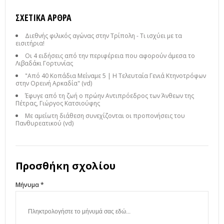
ΣΧΕΤΙΚΆ ΆΡΘΡΑ
Διεθνής φιλικός αγώνας στην Τρίπολη - Τι ισχύει με τα
εισιτήρια!
Οι 4 ειδήσεις από την περιφέρεια που αφορούν άμεσα το
Λιβαδάκι Γορτυνίας
"Από 40 Κοπάδια Μείναμε 5 | Η Τελευταία Γενιά Κτηνοτρόφων
στην Ορεινή Αρκαδία" (vd)
Έφυγε από τη ζωή ο πρώην Αντιπρόεδρος των Άνθεων της
Πέτρας, Γιώργος Κατσιούφης
Με αμείωτη διάθεση συνεχίζονται οι προπονήσεις του
Πανθυρεατικού (vd)
Προσθήκη σχολίου
Μήνυμα *