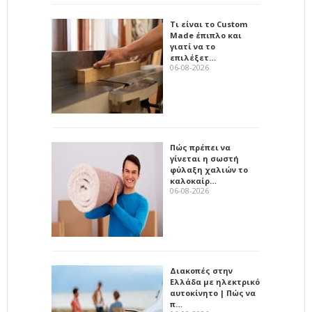
Τι είναι το Custom
Made έπιπλο και
γιατί να το
επιλέξετ…
06-08-2026
Πώς πρέπει να
γίνεται η σωστή
φύλαξη χαλιών το
καλοκαίρ…
06-08-2026
Διακοπές στην
Ελλάδα με ηλεκτρικό
αυτοκίνητο | Πώς να
π…