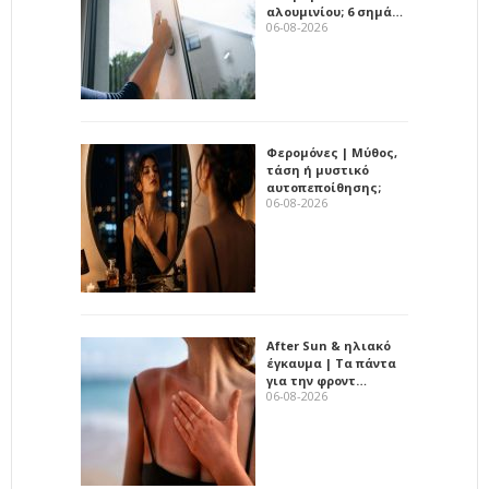
αλουμινίου; 6 σημά…
06-08-2026
Φερομόνες | Μύθος,
τάση ή μυστικό
αυτοπεποίθησης;
06-08-2026
After Sun & ηλιακό
έγκαυμα | Τα πάντα
για την φροντ…
06-08-2026