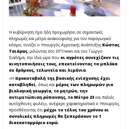
Η κυβέρνηση έχει ήδη προχωρήσει σε σημαντικές
πληρωμές και μέτρα ανακούφισης για τον παραγωγικό
κόσμο, τονίζει ο Υπουργός Αγροτικής Ανάπτυξης
Κώστας
Τσιάρας
, μιλώντας στο ΕΡΤnews και τον Γιώργο
Σιαδήμα, την ίδια ώρα που
οι αγρότες συνεχίζουν τις
κινητοποιήσεις τους, επεκτείνοντας τα μπλόκα
σε δρόμους, τελωνεία και λιμάνια
.
«Η
προκαταβολή της βασικής ενίσχυσης έχει
καταβληθεί
, όπως και
μέρος των πληρωμών για
βιολογική γεωργία, το μητρώο, την
αντιμετώπιση ρύπανσης, το Μέτρο 23
και παλιές
αυτόχθονες φυλές», ανέφερε χαρακτηριστικά ο Υπουργός,
προσθέτοντας ότι
μέχρι το τέλος του χρόνου οι
συνολικές πληρωμές θα ξεπεράσουν το 1
δισεκατομμύριο ευρώ
.