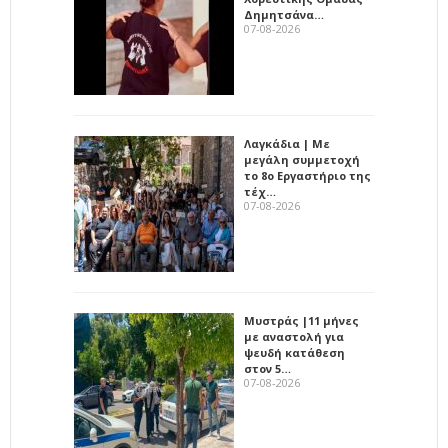
Δημητσάνα…
07-08-2026
Λαγκάδια | Με
μεγάλη συμμετοχή
το 8ο Εργαστήριο της
τέχ…
07-08-2026
Μυστράς |11 μήνες
με αναστολή για
ψευδή κατάθεση
στον 5…
07-08-2026