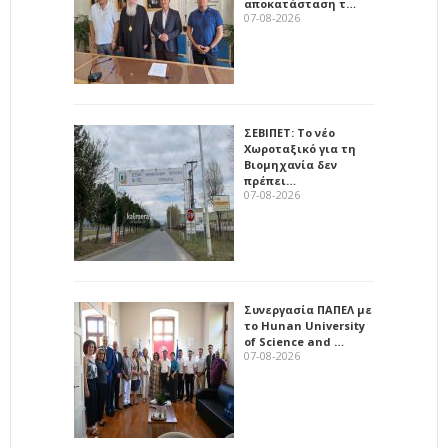
αποκατάσταση τ…
07-08-2026
ΣΕΒΙΠΕΤ: Το νέο
Χωροταξικό για τη
Βιομηχανία δεν
πρέπει…
07-08-2026
Συνεργασία ΠΑΠΕΛ με
το Hunan University
of Science and …
07-08-2026