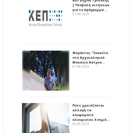
ΚΕΠ Δήμου Τρίπολης
| Υποβολή αιτήσεων
για το πρόγραμμα …
07-08-2026
Φαράντος: "Λουκέτο
στο Αρχαιολογικό
Μουσείο Άστρου…
07-08-2026
Πότε χρειάζονται
αλλαγή τα
κουφώματα
αλουμινίου; 6 σημά…
06-08-2026