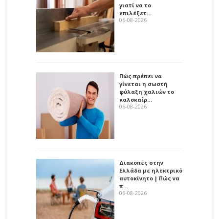
γιατί να το
επιλέξετ…
06-08-2026
Πώς πρέπει να
γίνεται η σωστή
φύλαξη χαλιών το
καλοκαίρ…
06-08-2026
Διακοπές στην
Ελλάδα με ηλεκτρικό
αυτοκίνητο | Πώς να
π…
06-08-2026