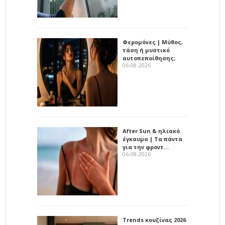
Φερομόνες | Μύθος,
τάση ή μυστικό
αυτοπεποίθησης;
06-08-2026
After Sun & ηλιακό
έγκαυμα | Τα πάντα
για την φροντ…
06-08-2026
Trends κουζίνας 2026