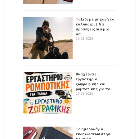
Ταξίδι με μηχανή το
καλοκαίρι | Να
προσέξεις για μια
ασ…
06-08-2026
Βλαχέρνα |
Εργαστήρια
ζωγραφικής και
ρομποτικής για παι…
06-08-2026
Το ημερολόγιο
εκδηλώσεων στην
Αρκαδία