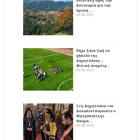
επιστολή προς την
Αστυνομία για την
άμεση …
08-08-2026
Πήρε ξανά ζωή το
γήπεδο της
Δημητσάνας –
Φιλική αναμέτρ…
08-08-2026
Στη Δημητσάνα τον
Δεκαπεντάυγουστο ο
Μητροπολίτης
Θαυμα…
08-08-2026