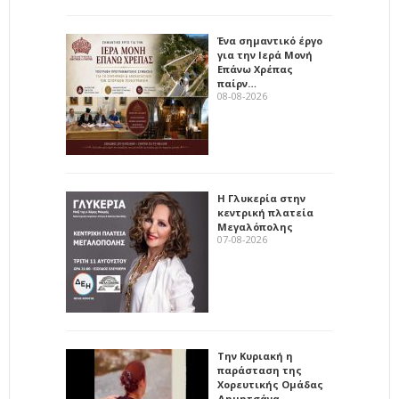
Ένα σημαντικό έργο
για την Ιερά Μονή
Επάνω Χρέπας
παίρν…
08-08-2026
Η Γλυκερία στην
κεντρική πλατεία
Μεγαλόπολης
07-08-2026
Την Κυριακή η
παράσταση της
Χορευτικής Ομάδας
Δημητσάνα…