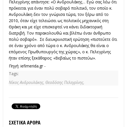
Πελεγρίνης απάντησε: «Ο Ανδρουλάκης… Εγώ σας λέω ότι
πρόκειται για έναν πολύ σοβαρό πολιτικό, τον οποίο κ.
Ανδρουλάκη δεν τον γνώρισα τώρα, τον ξέρω από το
2010, όταν είχε τελειώσει ως πολιτικός μηχανικός στη
Θράκη και με είχε επισκεφτεί να κάνει διδακτορική
διατριβή. Τον παρακολουθώ και βλέπω έναν άνθρωπο
πολύ σοβαρό». Σε διευκρινιστική ερώτηση «πιστεύετε ότι
σε έναν χρόνο από τώρα ο κ. Ανδρουλάκης θα είναι ο
επόμενος Πρωθυπουργός της χώρας;», ο κ. Πελεγρίνης
ήταν επίσης ξεκάθαρος: «Βεβαίως το πιστεύω».
Πηγή:
iefimerida.gr
-
Tags:
Νίκος Ανδρουλάκης,
Θεοδόσης Πελεγρίνης,
ΣΧΕΤΙΚΆ ΆΡΘΡΑ