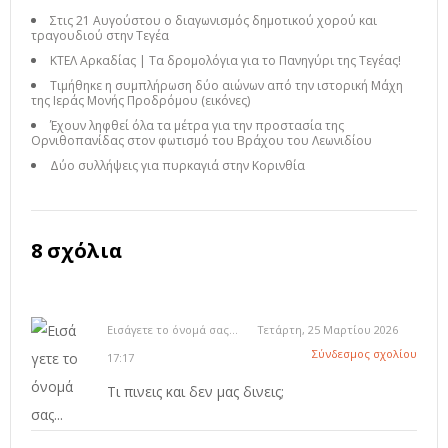
Στις 21 Αυγούστου ο διαγωνισμός δημοτικού χορού και
τραγουδιού στην Τεγέα
ΚΤΕΛ Αρκαδίας | Τα δρομολόγια για το Πανηγύρι της Τεγέας!
Τιμήθηκε η συμπλήρωση δύο αιώνων από την ιστορική Μάχη
της Ιεράς Μονής Προδρόμου (εικόνες)
Έχουν ληφθεί όλα τα μέτρα για την προστασία της
Ορνιθοπανίδας στον φωτισμό του Βράχου του Λεωνιδίου
Δύο συλλήψεις για πυρκαγιά στην Κορινθία
8 σχόλια
Εισάγετε το όνομά σας...
Τετάρτη, 25 Μαρτίου 2026
Σύνδεσμος σχολίου
17:17
Τι πινεις και δεν μας δινεις;