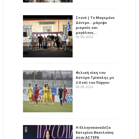
Στενό | Το Μαγεμένο
Δέντρο… μάγεψε
μικρούς και
μεγάλους…
08-08-2026
Φιλική νίκη του
Αστέρα Τρίπολης με
2-0 επί του Πύργου
08-08-2026
Η Ελληνοκαναδέζα
Κατερίνα Βασιλούνη
στον ΑΣΤΕΡΑ