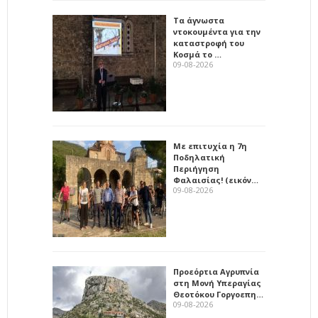
Τα άγνωστα
ντοκουμέντα για την
καταστροφή του
Κοσμά το …
09-08-2026
Με επιτυχία η 7η
Ποδηλατική
Περιήγηση
Φαλαισίας! (εικόν…
09-08-2026
Προεόρτια Αγρυπνία
στη Μονή Υπεραγίας
Θεοτόκου Γοργοεπη…
09-08-2026