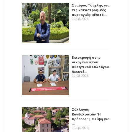
Σταύρος Τσίχλης για
τις καταστροφικές
πυρκαγιές: «Επιτέ…
09-08-2026
Επιστροφή στην
οικογένεια του
Αθλητικού Συλλόγου
Λεωνιδ…
09-08-2026
Σύλλογος
Κανδυλιωτών "Η
Πρόοδος" | Θλίψη για
…
09-08-2026