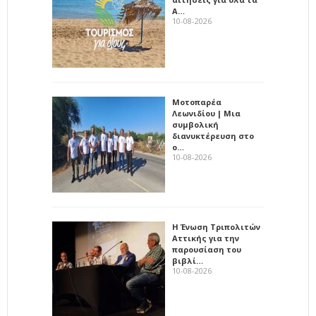
Α…
10-08-2026
Μοτοπαρέα
Λεωνιδίου | Μια
συμβολική
διανυκτέρευση στο
ο…
10-08-2026
Η Ένωση Τριπολιτών
Αττικής για την
παρουσίαση του
βιβλί…
10-08-2026