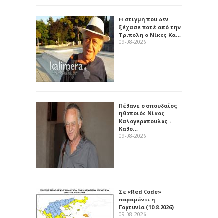
Η στιγμή που δεν
ξέχασε ποτέ από την
Τρίπολη ο Νίκος Κα…
09-08-2026
Πέθανε ο σπουδαίος
ηθοποιός Νίκος
Καλογερόπουλος -
Καθο…
09-08-2026
Σε «Red Code»
παραμένει η
Γορτυνία (10.8.2026)
09-08-2026