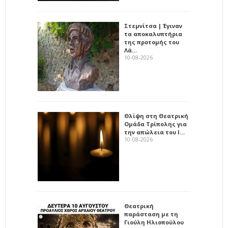
Στεμνίτσα | Έγιναν
τα αποκαλυπτήρια
της προτομής του
Λά…
10-08-2026
Θλίψη στη Θεατρική
Ομάδα Τρίπολης για
την απώλεια του Ι…
10-08-2026
Θεατρική
παράσταση με τη
Γιούλη Ηλιοπούλου