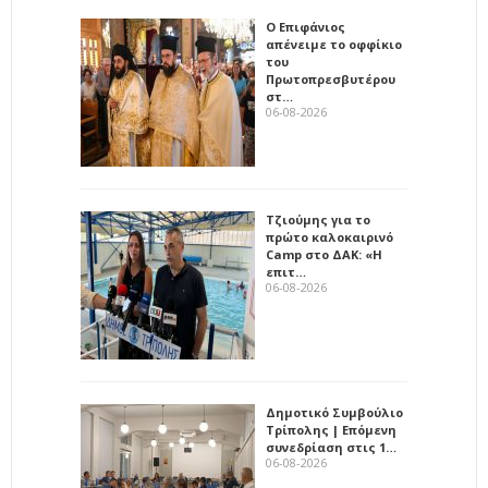
Ο Επιφάνιος
απένειμε το οφφίκιο
του
Πρωτοπρεσβυτέρου
στ…
06-08-2026
Τζιούμης για το
πρώτο καλοκαιρινό
Camp στο ΔΑΚ: «Η
επιτ…
06-08-2026
Δημοτικό Συμβούλιο
Τρίπολης | Επόμενη
συνεδρίαση στις 1…
06-08-2026