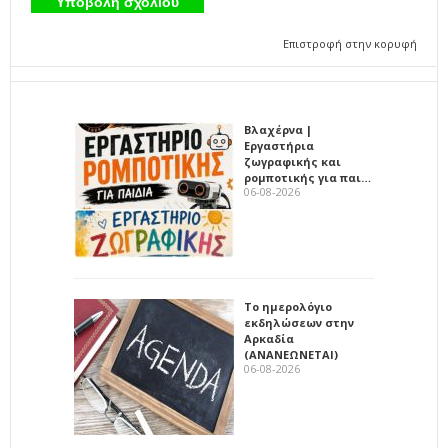
Επιστροφή στην κορυφή
Βλαχέρνα |
Εργαστήρια
ζωγραφικής και
ρομποτικής για παι…
06-08-2026
Το ημερολόγιο
εκδηλώσεων στην
Αρκαδία
(ΑΝΑΝΕΩΝΕΤΑΙ)
06-08-2026