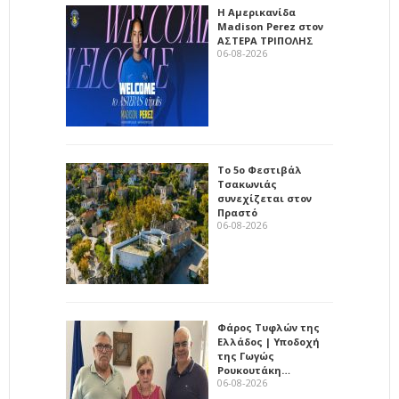
Η Αμερικανίδα
Madison Perez στον
ΑΣΤΕΡΑ ΤΡΙΠΟΛΗΣ
06-08-2026
Το 5ο Φεστιβάλ
Τσακωνιάς
συνεχίζεται στον
Πραστό
06-08-2026
Φάρος Τυφλών της
Ελλάδος | Υποδοχή
της Γωγώς
Ρουκουτάκη…
06-08-2026