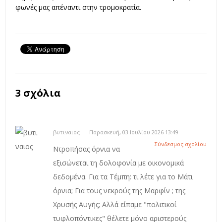
φωνές μας απέναντι στην τρομοκρατία.
3 σχόλια
βυτιναιος
Παρασκευή, 03 Ιουλίου 2026 13:49
Σύνδεσμος σχολίου
Ντροπήσας όρνια να
εξισώνεται τη δολοφονία με οικονομικά
δεδομένα. Για τα Τέμπη: τι λέτε για το Μάτι
όρνια; Για τους νεκρούς της Μαρφίν ; της
Χρυσής Αυγής; Αλλά είπαμε "πολιτικοί
τυφλοπόντικες" θέλετε μόνο αριστερούς