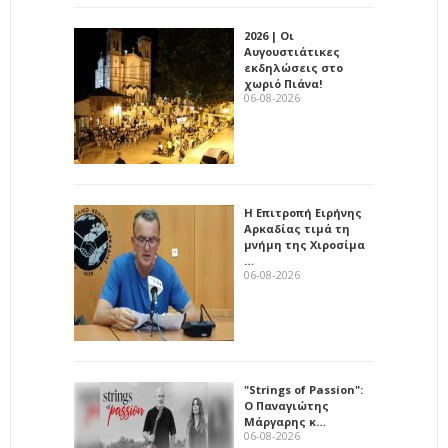
2026 | Οι
Αυγουστιάτικες
εκδηλώσεις στο
χωριό Πιάνα!
06-08-2026
Η Επιτροπή Ειρήνης
Αρκαδίας τιμά τη
μνήμη της Χιροσίμα
…
06-08-2026
"Strings of Passion":
Ο Παναγιώτης
Μάργαρης κ…
06-08-2026