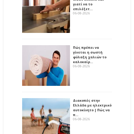
γιατί να το
επιλέξετ…
06-08-2026
Πώς πρέπει να
γίνεται η σωστή
φύλαξη χαλιών το
καλοκαίρ…
06-08-2026
Διακοπές στην
Ελλάδα με ηλεκτρικό
αυτοκίνητο | Πώς να
π…
06-08-2026