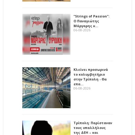
"Strings of Passion":
Ο Παναγιώτης
Μάργαρης κ…
06-08-2026
Κλείνει προσωρινά
το κολυμβητήριο
στην Τρίπολη - Θα
επα…
06-08-2026
Τρίπολη: Παρίσταναν
τους υπαλλήλους
της ΔΕΗ – και