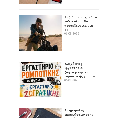
Ταξίδι με μηχανή το
καλοκαίρι | Να
προσέξεις για μια
ασ…
06-08-2026
Βλαχέρνα |
Εργαστήρια
ζωγραφικής και
ρομποτικής για παι…
06-08-2026
Το ημερολόγιο
εκδηλώσεων στην