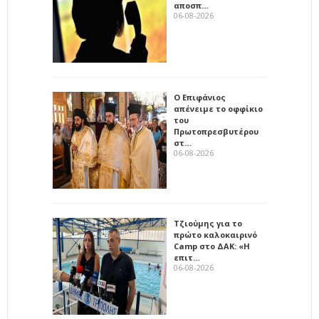
αποσπ…
06-08-2026
Ο Επιφάνιος
απένειμε το οφφίκιο
του
Πρωτοπρεσβυτέρου
στ…
06-08-2026
Τζιούμης για το
πρώτο καλοκαιρινό
Camp στο ΔΑΚ: «Η
επιτ…
06-08-2026