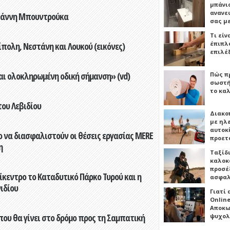
μπάνιο
ανανε
Γιάννη Μπουντρούκα
σας μ
Τι είν
έπιπλο
πολη, Νεστάνη και Λουκού (εικόνες)
επιλέ
αι ολοκληρωμένη οδική σήμανση» (vd)
Πώς πρ
σωστή
το καλ
του Λεβιδίου
Διακο
με ηλ
αυτοκ
 να διασφαλιστούν οι θέσεις εργασίας MERE
προετ
η
Ταξίδ
καλοκ
προσέξ
ίκεντρο το Καταδυτικό Πάρκο Τυρού και η
ασφαλ
ιδίου
Γιατί
Online
Αποκω
που θα γίνει στο δρόμο προς τη Σαμπατική
ψυχολ