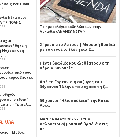
νήσεις του Πανθ…
2026
ωνία Νίκα στον
Α ΤΡΙΠΟΛΗΣ
2026
Το ημερολόγιο εκδηλώσεων στην
Αρκαδία (ΑΝΑΝΕΩΝΕΤΑΙ)
ιτυχία
Σήμερα στο Άστρος | Μουσική Βραδιά
ατοποιήθηκε η
με το ντουέτο Ελένη και Σ…
ή Νύχτα» στη
λό…
2026
Πέντε βραδιές κουκλοθέατρου στη
σταση
Βόρεια Κυνουρία
ρτυρίας από τους
κούς πυροσβέστες
Από τη Γορτυνία η σύζυγος του
2026
36χρονου Έλληνα που έχασε τη ζ…
ς οδηγός
γού στην εθνική
50 χρόνια "Ηλιοπούλεια" την Κάτω
πάρτης - Τρίπολ…
Ασέα
2026
Nature Beats 2026 – Η πιο
Α, ΟΛΑ
καλοκαιρινή μουσική βραδιά στις
Αρ…
όνες | Μύθος,