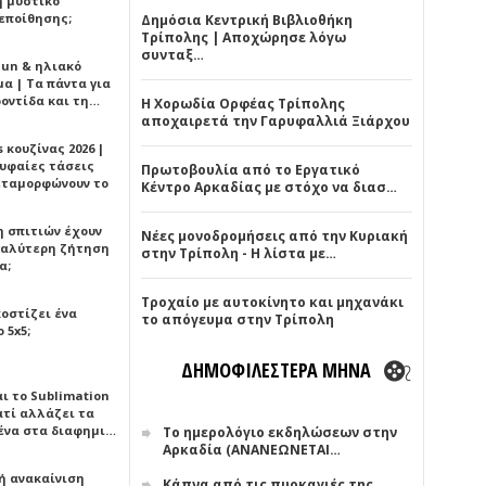
ή μυστικό
εποίθησης;
Δημόσια Κεντρική Βιβλιοθήκη
Τρίπολης | Αποχώρησε λόγω
συνταξ…
Sun & ηλιακό
α | Τα πάντα για
ροντίδα και τη…
Η Χορωδία Ορφέας Τρίπολης
αποχαιρετά την Γαρυφαλλιά Ξιάρχου
 κουζίνας 2026 |
ρυφαίες τάσεις
Πρωτοβουλία από το Εργατικό
εταμορφώνουν το
Κέντρο Αρκαδίας με στόχο να διασ…
η σπιτιών έχουν
Νέες μονοδρομήσεις από την Κυριακή
γαλύτερη ζήτηση
στην Τρίπολη - Η λίστα με…
α;
Τροχαίο με αυτοκίνητο και μηχανάκι
κοστίζει ένα
το απόγευμα στην Τρίπολη
 5x5;
ΔΗΜΟΦΙΛΕΣΤΕΡΑ ΜΗΝΑ
αι το Sublimation
ατί αλλάζει τα
ένα στα διαφημι…
Το ημερολόγιο εκδηλώσεων στην
Αρκαδία (ΑΝΑΝΕΩΝΕΤΑΙ…
ή ανακαίνιση
Κάπνα από τις πυρκαγιές της