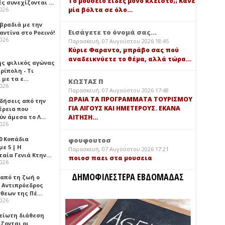
Τό μουσείο είδες μόνο κλειστό;; Κάνε
ές συνεχίζονται …
μία βόλτα σε όλο…
2026
 βραδιά με την
Εισάγετε το όνομά σας...
ντίνα στο Ροεινό!
2026
Παρασκευή, 07 Αυγούστου 2026 18:45
Κύριε Φαραντο, μπράβο σας πού
αναδεικνύετε το θέμα, αλλά τώρα…
ής φιλικός αγώνας
ρίπολη - Τι
 με τα ε…
ΚΩΣΤΑΣ Π
2026
Παρασκευή, 07 Αυγούστου 2026 17:48
ΩΡΑΙΑ ΤΑ ΠΡΟΓΡΑΜΜΑΤΑ ΤΟΥΡΙΣΜΟΥ
ιδήσεις από την
ΓΙΑ ΛΙΓΟΥΣ ΚΑΙ ΗΜΕΤΕΡΟΥΣ. ΕΚΑΝΑ
έρεια που
ύν άμεσα το Λ…
ΑΙΤΗΣΗ…
2026
0 Κοπάδια
φουφουτοσ
ε 5 | Η
Παρασκευή, 07 Αυγούστου 2026 17:21
ταία Γενιά Κτην…
ποιοσ παει στα μουσεια
2026
ΔΗΜΟΦΙΛΕΣΤΕΡΑ ΕΒΔΟΜΑΔΑΣ
 από τη ζωή ο
 Αντιπρόεδρος
νθεων της Πέ…
2026
είωτη διάθεση
ζονται οι