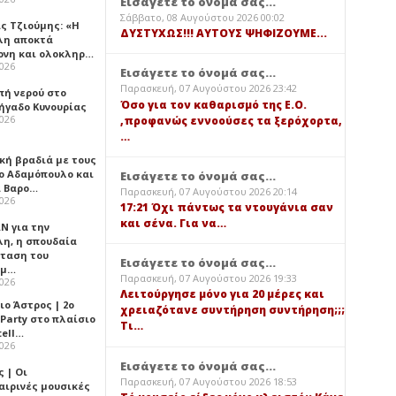
Εισάγετε το όνομά σας...
Σάββατο, 08 Αυγούστου 2026 00:02
ς Τζιούμης: «Η
ΔΥΣΤΥΧΩΣ!!! ΑΥΤΟΥΣ ΨΗΦΙΖΟΥΜΕ...
λη αποκτά
ονη και ολοκληρ…
2026
Εισάγετε το όνομά σας...
Παρασκευή, 07 Αυγούστου 2026 23:42
πή νερού στο
Όσο για τον καθαρισμό της Ε.Ο.
ήγαδο Κυνουρίας
2026
,προφανώς εννοούσες τα ξερόχορτα,
…
κή βραδιά με τους
ο Αδαμόπουλο και
Εισάγετε το όνομά σας...
 Βαρο…
Παρασκευή, 07 Αυγούστου 2026 20:14
2026
17:21 Όχι πάντως τα ντουγάνια σαν
και σένα. Για να…
Ν για την
λη, η σπουδαία
ταση του
Εισάγετε το όνομά σας...
ημ…
Παρασκευή, 07 Αυγούστου 2026 19:33
2026
Λειτούργησε μόνο για 20 μέρες και
ιο Άστρος | 2ο
χρειαζότανε συντήρηση συντήρηση;;;
 Party στο πλαίσιο
Τι…
tell…
2026
Εισάγετε το όνομά σας...
 | Οι
Παρασκευή, 07 Αυγούστου 2026 18:53
αιρινές μουσικές