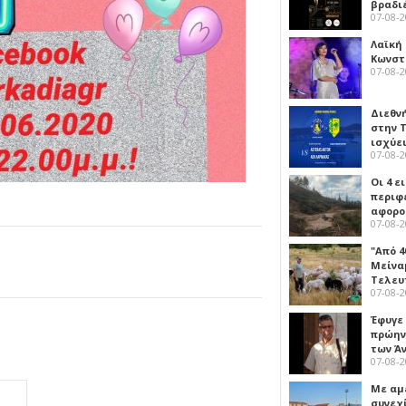
βραδι
07-08-
Λαϊκή
Κωνστα
07-08-
Διεθν
στην Τ
ισχύει
07-08-
Οι 4 ε
περιφ
αφορο
07-08-
"Από 4
Μείναμ
Τελευ
07-08-
Έφυγε
πρώην
των Ά
07-08-
Με αμ
συνεχί