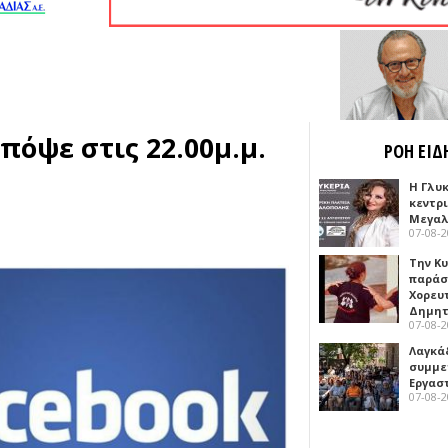
Απόψε στις 22.00μ.μ.
ΡΟΗ ΕΙΔ
Η Γλυ
κεντρ
Μεγαλ
07-08-
Την Κ
παράσ
Χορευ
Δημη
07-08-
Λαγκά
συμμε
Εργασ
07-08-