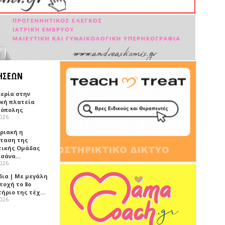
ΗΣΕΩΝ
κερία στην
ική πλατεία
όπολης
2026
υριακή η
ταση της
τικής Ομάδας
τσάνα…
2026
δια | Με μεγάλη
τοχή το 8ο
τήριο της τέχ…
2026