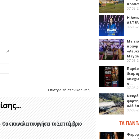
προπο
07-08-
Η Αντ
ΑΣΤΕΡ
07-08-
Με επ
πραγμ
«Λευκ
Μεγα
07-08-
Παρά
διαμα
εποχι
σ…
07-08-
Επιστροφή στην κορυφή
Νεκρό
φορτη
σης...
οδό Σ
07-08-
ΤΑ ΠΑΝΤ
- Θα επαναλειτουργήσει το Σεπτέμβριο
Φερομ