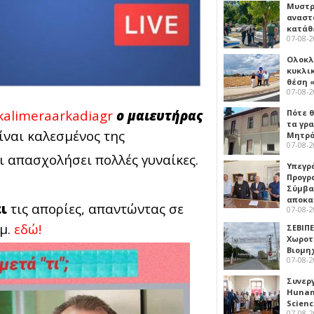
Μυστρ
αναστ
κατάθ
07-08-
Ολοκλ
κυκλι
θέση 
07-08-
alimeraarkadiagr
ο μαιευτήρας
Πότε θ
τα γρ
ίναι καλεσμένος της
Μητρό
07-08-
ι απασχολήσει πολλές γυναίκες.
Υπεγρ
Προγρ
Σύμβα
αποκα
ι
τις απορίες, απαντώντας σε
07-08-
.μ.
εδώ!
ΣΕΒΙΠΕ
Χωροτ
Βιομη
07-08-
Συνερ
Hunan 
Scien
07-08-