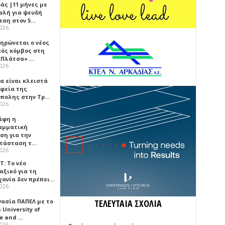
άς |11 μήνες με
ολή για ψευδή
εση στον 5…
2026
ηρώνεται ο νέος
κός κόμβος στη
«Πλάτσα» …
2026
α είναι κλειστά
αφεία της
πολης στην Τρ…
2026
άφη η
αμματική
ση για την
τάσταση τ…
2026
Τ: Το νέο
αξικό για τη
χανία δεν πρέπει…
2026
γασία ΠΑΠΕΛ με το
ΤΕΛΕΥΤΑΙΑ ΣΧΟΛΙΑ
University of
ce and …
2026