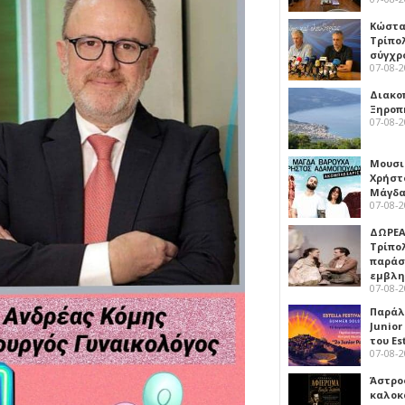
Κώστα
Τρίπο
σύγχρ
07-08-
Διακο
Ξηροπ
07-08-
Μουσι
Χρήστ
Μάγδα
07-08-
ΔΩΡΕΑ
Τρίπο
παράσ
εμβλ
07-08-
Παράλ
Junior
του Es
07-08-
Άστρος
καλοκ