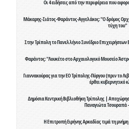
Οι 4 ειδήσεις από την περιφέρεια που αφορ
Μάκαρης-Σιάτος-Φαράντος-Αγγελάκος: "Ο δρόμος Ορχομ
τύχη του"
Στην Τρίπολη το Πανελλήνιο Συνέδριο Επιχειρήσεων Β
Φαράντος: "Λουκέτο στο Αρχαιολογικό Μουσείο Άστρου
Γιαννακούρας για την EO Τρίπολης-Πύργου (πριν το Λιβαδ
έρθει κυβερνητικό κ
Δημόσια Κεντρική Βιβλιοθήκη Τρίπολης | Αποχώρησ
Παναγιώτα Τσουραπά -
Η Επιτροπή Ειρήνης Αρκαδίας τιμά τη μνήμη