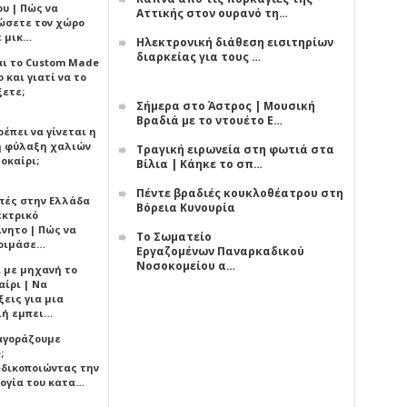
υ | Πώς να
Αττικής στον ουρανό τη…
ώσετε τον χώρο
ε μικ…
Ηλεκτρονική διάθεση εισιτηρίων
διαρκείας για τους …
αι το Custom Made
 και γιατί να το
ξετε;
Σήμερα στο Άστρος | Μουσική
Βραδιά με το ντουέτο Ε…
έπει να γίνεται η
 φύλαξη χαλιών
Τραγική ειρωνεία στη φωτιά στα
οκαίρι;
Βίλια | Κάηκε το σπ…
Πέντε βραδιές κουκλοθέατρου στη
πές στην Ελλάδα
Βόρεια Κυνουρία
εκτρικό
ίνητο | Πώς να
Το Σωματείο
οιμάσε…
Εργαζομένων Παναρκαδικού
Νοσοκομείου α…
ι με μηχανή το
αίρι | Να
εις για μια
ή εμπει…
 αγοράζουμε
;
δικοποιώντας την
ογία του κατα…